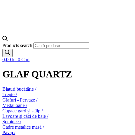
Products search
0,00
lei
0
Cart
GLAF QUARTZ
Blaturi bucătărie /
Trepte /
Glafuri - Pervaze /
Medalioane /
Capace gard și stâlp /
Lavoare și căzi de baie /
Șeminee /
Cadre metalice masă /
Pavaj /