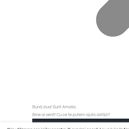
Bună ziua! Sunt Amalia.
Bine ai venit! Cu ce te putem ajuta astăzi?
Piese personalizate (blat și insulă, pervaze