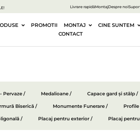
Livrare rapidă
Montaj
Despre noi
Supor
E!
ODUSE
PROMOTII
MONTAJ
CINE SUNTEM
CONTACT
 - Pervaze /
Medalioane /
Capace gard și stâlp /
mură Biserică /
Monumente Funerare /
Profil
ligonală /
Placaj pentru exterior /
Placaj pentru 