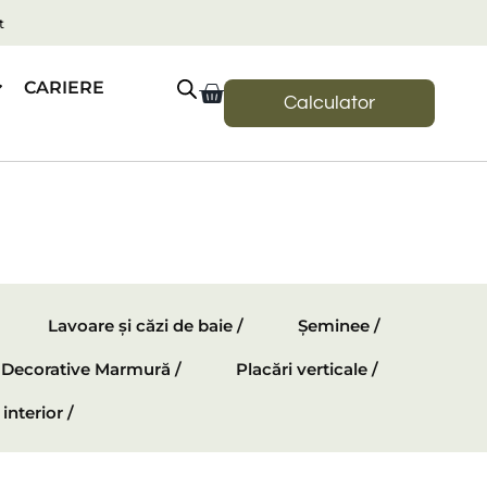
t
CARIERE
Calculator
Lavoare și căzi de baie /
Șeminee /
e Decorative Marmură /
Placări verticale /
interior /