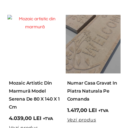
Mozaic Artistic Din
Numar Casa Gravat In
Marmură Model
Piatra Naturala Pe
Serena De 80 X 140 X 1
Comanda
Cm
1.417,00
LEI
+TVA
4.039,00
LEI
+TVA
Vezi produs
Vezi produs