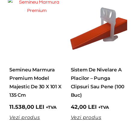
Semineu Marmura
Sistem De Nivelare A
Premium Model
Placilor – Punga
Majestic De 30 X 101 X
Clipsuri Sau Pene (100
135 Cm
Buc)
11.538,00
LEI
42,00
LEI
+TVA
+TVA
Vezi produs
Vezi produs