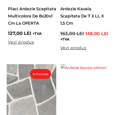
Placi Ardezie Scapitata
Ardezie Kavala
Multicolora De 8x20x1
Scapitata De 7 X LL X
Cm La OFERTA
1,5 Cm
127,00
LEI
163,00
LEI
148,00
LEI
+TVA
+TVA
Vezi produs
Vezi produs
% Promoție