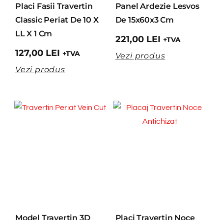
Placi Fasii Travertin
Panel Ardezie Lesvos
Classic Periat De 10 X
De 15x60x3 Cm
LL X 1 Cm
221,00
LEI
+TVA
127,00
LEI
+TVA
Vezi produs
Vezi produs
Model Travertin 3D
Placi Travertin Noce