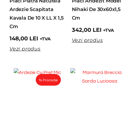
Placi Piatra Naturala
Placi Andezit Model
Ardezie Scapitata
Nihaki De 30x60x1,5
Kavala De 10 X LL X 1,5
Cm
Cm
342,00
LEI
+TVA
148,00
LEI
+TVA
Vezi produs
Vezi produs
% Promoție