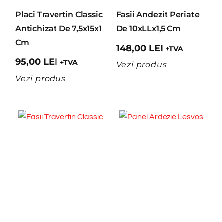
Placi Travertin Classic
Fasii Andezit Periate
Antichizat De 7,5x15x1
De 10xLLx1,5 Cm
Cm
148,00
LEI
+TVA
95,00
LEI
+TVA
Vezi produs
Vezi produs