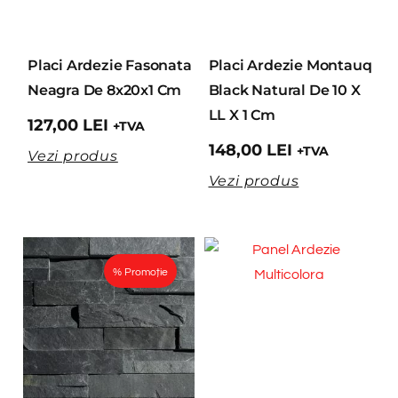
Placi Ardezie Fasonata
Placi Ardezie Montauq
Neagra De 8x20x1 Cm
Black Natural De 10 X
LL X 1 Cm
127,00
LEI
+TVA
148,00
LEI
+TVA
Vezi produs
Vezi produs
% Promoție