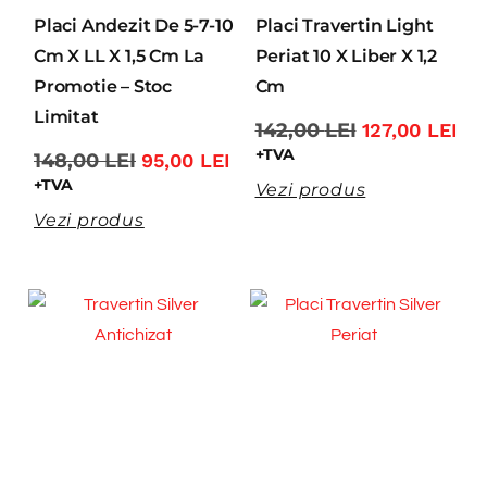
Placi Andezit De 5-7-10
Placi Travertin Light
Cm X LL X 1,5 Cm La
Periat 10 X Liber X 1,2
Promotie – Stoc
Cm
Limitat
142,00
LEI
127,00
LEI
+TVA
148,00
LEI
95,00
LEI
+TVA
Vezi produs
Vezi produs