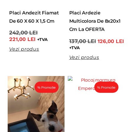
Placi Andezit Fiamat
Placi Ardezie
De 60 X 60 X 1,5 Cm
Multicolora De 8x20x1
Cm La OFERTA
242,00
LEI
221,00
LEI
+TVA
137,00
LEI
126,00
LEI
+TVA
Vezi produs
Vezi produs
% Promoție
% Promoție