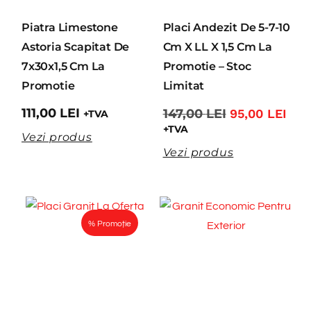
Piatra Limestone
Placi Andezit De 5-7-10
Astoria Scapitat De
Cm X LL X 1,5 Cm La
7x30x1,5 Cm La
Promotie – Stoc
Promotie
Limitat
111,00
LEI
147,00
LEI
95,00
LEI
+TVA
+TVA
Vezi produs
Vezi produs
% Promoție