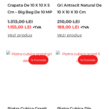
Crapata De 10 X 10 X 5
Gri Antracit Natural De
Cm – Big Bag De 10 MP
10 X 10 X 10 Cm
1.313,00
LEI
210,00
LEI
1.155,00
LEI
189,00
LEI
+TVA
+TVA
Vezi produs
Vezi produs
% Promoție
% Promoție
Piatra Cubica Granit
Piatra Cubica Din