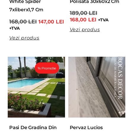
White Spider
Polisata 30x60x2 Cm
7xliberx1,7 Cm
189,00
LEI
168,00
LEI
+TVA
168,00
LEI
147,00
LEI
+TVA
Vezi produs
Vezi produs
% Promoție
Pasi De Gradina Din
Pervaz Lucios