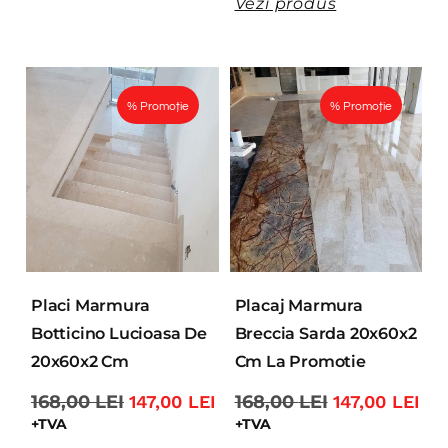
Vezi produs
% Promoție
% Promoție
Placi Marmura
Placaj Marmura
Botticino Lucioasa De
Breccia Sarda 20x60x2
20x60x2 Cm
Cm La Promotie
168,00
LEI
147,00
LEI
168,00
LEI
147,00
LEI
+TVA
+TVA