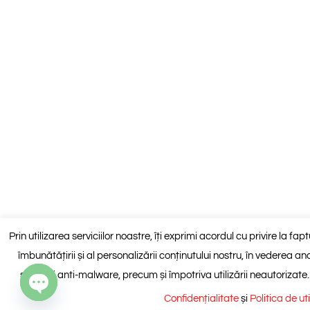
Prin utilizarea serviciilor noastre, îți exprimi acordul cu privire la fa
îmbunătățirii și al personalizării conținutului nostru, în vederea anali
spam și anti-malware, precum și împotriva utilizării neautorizate
Confidențialitate
și
Politica de ut