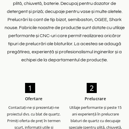
plită, chiuvetă, baterie. Decupaj pentru dozator de
detergent și priză; decupaje pentru vase și multe aletele.
Prelucrări la cant de tip bizot, semibaston, OGEE, Shark
nouse. Fabricile noastre de producție sunt dotate cu utilaje
performante și CNC-uri care permit realizarea oricăror
tipuri de prelucrări ale blaturilor. La acestea se adaugă
pregătirea, experiență și profesionalismul inginerilor și a
echipei de la departamentul de producție.
Ofertare
Prelucrare
Contactați-ne și prezentați-ne
Utilaje performante și peste 15
proiectul dvs. cu blat de quartz.
ani experiență în prelucrare
Primiți oferta de preț în termen
blaturi de quartz cu decupaje
scurt, informații utile și
speciale (pentru plită, chiuvetă,