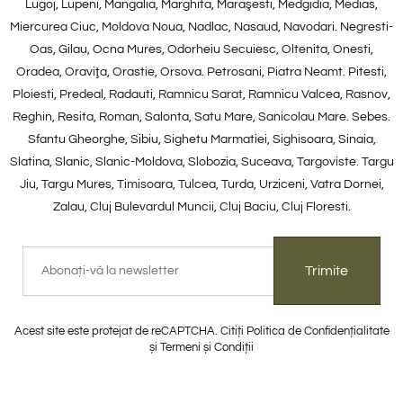
Lugoj, Lupeni, Mangalia, Marghita, Maraşesti, Medgidia, Medias,
Miercurea Ciuc, Moldova Noua, Nadlac, Nasaud, Navodari. Negresti-
Oas, Gilau, Ocna Mures, Odorheiu Secuiesc, Oltenita, Onesti,
Oradea, Oraviţa, Orastie, Orsova. Petrosani, Piatra Neamt. Pitesti,
Ploiesti, Predeal, Radauti, Ramnicu Sarat, Ramnicu Valcea, Rasnov,
Reghin, Resita, Roman, Salonta, Satu Mare, Sanicolau Mare. Sebes.
Sfantu Gheorghe, Sibiu, Sighetu Marmatiei, Sighisoara, Sinaia,
Slatina, Slanic, Slanic-Moldova, Slobozia, Suceava, Targoviste. Targu
Jiu, Targu Mures, Timisoara, Tulcea, Turda, Urziceni, Vatra Dornei,
Zalau, Cluj Bulevardul Muncii, Cluj Baciu, Cluj Floresti.
Trimite
Acest site este protejat de reCAPTCHA. Citiți Politica de Confidențialitate
și Termeni și Condiții