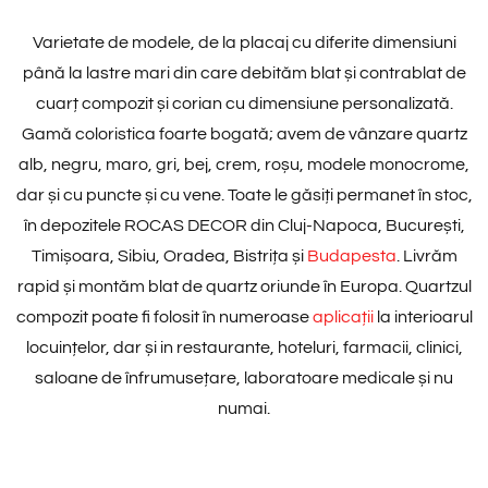
Varietate de modele, de la placaj cu diferite dimensiuni
până la lastre mari din care debităm blat și contrablat de
cuarț compozit și corian cu dimensiune personalizată.
Gamă coloristica foarte bogată; avem de vânzare quartz
alb, negru, maro, gri, bej, crem, roșu, modele monocrome,
dar și cu puncte și cu vene. Toate le găsiți permanet în stoc,
în depozitele ROCAS DECOR din Cluj-Napoca, București,
Timișoara, Sibiu, Oradea, Bistrița și
Budapesta
. Livrăm
rapid și montăm blat de quartz oriunde în Europa. Quartzul
compozit poate fi folosit în numeroase
aplicații
la interioarul
locuințelor, dar și in restaurante, hoteluri, farmacii, clinici,
saloane de înfrumusețare, laboratoare medicale și nu
numai.