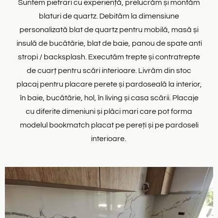
Suntem pietrari cu experiență, prelucrăm și montăm
blaturi de quartz. Debităm la dimensiune
personalizată blat de quartz pentru mobilă, masă și
insulă de bucătărie, blat de baie, panou de spate anti
stropi / backsplash. Executăm trepte și contratrepte
de cuarț pentru scări interioare. Livrăm din stoc
placaj pentru placare perete și pardoseală la interior,
în baie, bucătărie, hol, în living și casa scării. Placaje
cu diferite dimeniuni și plăci mari care pot forma
modelul bookmatch placat pe pereți și pe pardoseli
interioare.