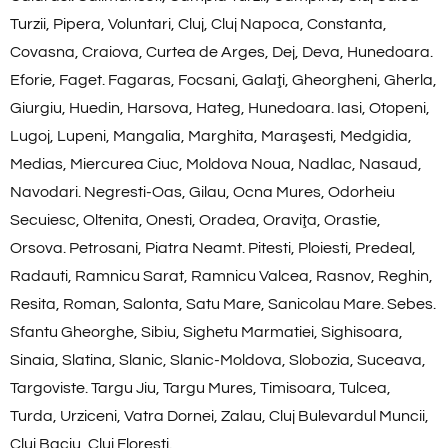
Turzii, Pipera, Voluntari, Cluj, Cluj Napoca, Constanta,
Covasna, Craiova, Curtea de Arges, Dej, Deva, Hunedoara.
Eforie, Faget. Fagaras, Focsani, Galaţi, Gheorgheni, Gherla,
Giurgiu, Huedin, Harsova, Hateg, Hunedoara. Iasi, Otopeni,
Lugoj, Lupeni, Mangalia, Marghita, Maraşesti, Medgidia,
Medias, Miercurea Ciuc, Moldova Noua, Nadlac, Nasaud,
Navodari. Negresti-Oas, Gilau, Ocna Mures, Odorheiu
Secuiesc, Oltenita, Onesti, Oradea, Oraviţa, Orastie,
Orsova. Petrosani, Piatra Neamt. Pitesti, Ploiesti, Predeal,
Radauti, Ramnicu Sarat, Ramnicu Valcea, Rasnov, Reghin,
Resita, Roman, Salonta, Satu Mare, Sanicolau Mare. Sebes.
Sfantu Gheorghe, Sibiu, Sighetu Marmatiei, Sighisoara,
Sinaia, Slatina, Slanic, Slanic-Moldova, Slobozia, Suceava,
Targoviste. Targu Jiu, Targu Mures, Timisoara, Tulcea,
Turda, Urziceni, Vatra Dornei, Zalau, Cluj Bulevardul Muncii,
Cluj Baciu, Cluj Floresti.