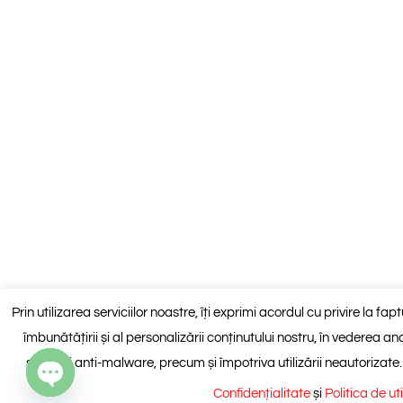
Prin utilizarea serviciilor noastre, îți exprimi acordul cu privire la fa
îmbunătățirii și al personalizării conținutului nostru, în vederea anali
spam și anti-malware, precum și împotriva utilizării neautorizate
Confidențialitate
și
Politica de ut