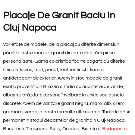
Placaje De Granit Baciu In
Cluj Napoca
Varietate de modele, de la placaj cu diferite dimensiuni
până la lastre mari de granit din care debităm piese
personalizate. Gamă coloristica foarte bogată cu diferite
finisaje: lucios, mat, periat, leather finish, fiamat
antiderapant de exterior. Avem în stoc modele de granit
exotic provenit din Brazilia și India cu nuanțe vii de verde,
albastru brăzdate de vene învolburate unice sau puncte
discrete. Avem de vânzare granit negru, maro, alb, crem,
gri, maro, verde, albastru și multe alte nuanțe. Toate le găsiți
permanet în stocul depozitelor de granit din Cluj-Napoca,
București, Timișoara, Sibiu, Oradea, Bistrița și
Budapesta
.