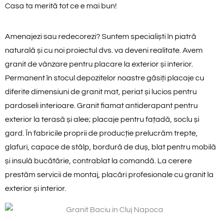
Casa ta merită tot ce e mai bun!
Amenajezi sau redecorezi? Suntem specialiști în piatră
naturală și cu noi proiectul dvs. va deveni realitate. Avem
granit de vânzare pentru placare la exterior și interior.
Permanent în stocul depozitelor noastre găsiți placaje cu
diferite dimensiuni de granit mat, periat și lucios pentru
pardoseli interioare. Granit fiamat antiderapant pentru
exterior la terasă și alee; placaje pentru fațadă, soclu și
gard. În fabricile proprii de producție prelucrăm trepte,
glafuri, capace de stâlp, bordură de duș, blat pentru mobilă
și insulă bucătărie, contrablat la comandă. La cerere
prestăm servicii de montaj, placări profesionale cu granit la
exterior și interior.