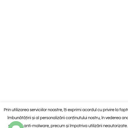
Prin utilizarea serviciilor noastre, îți exprimi acordul cu privire la fa
îmbunătățirii și al personalizării conținutului nostru, în vederea anali
spam și anti-malware, precum și împotriva utilizării neautorizate