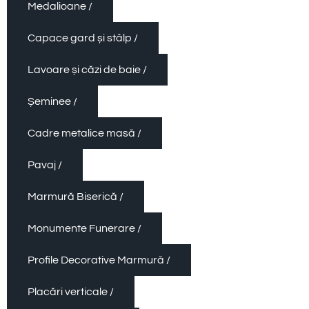
Medalioane /
Capace gard și stâlp /
Lavoare și căzi de baie /
Șeminee /
Cadre metalice masă /
Pavaj /
Marmură Biserică /
Monumente Funerare /
Profile Decorative Marmură /
Placări verticale /