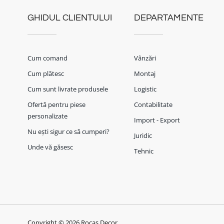
GHIDUL CLIENTULUI
DEPARTAMENTE
Cum comand
Vânzări
Cum plătesc
Montaj
Cum sunt livrate produsele
Logistic
Ofertă pentru piese
Contabilitate
personalizate
Import - Export
Nu ești sigur ce să cumperi?
Juridic
Unde vă găsesc
Tehnic
Copyright © 2026 Rocas Decor