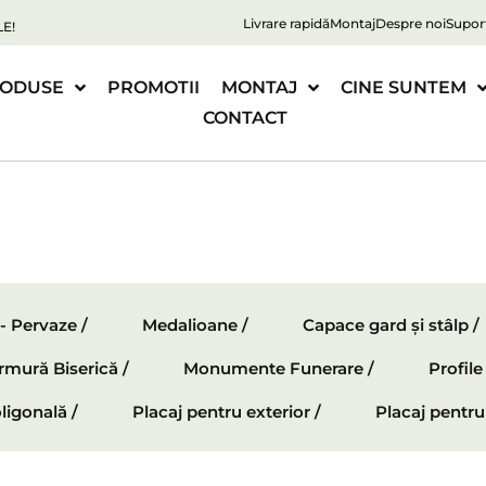
Livrare rapidă
Montaj
Despre noi
Supor
E!
ODUSE
PROMOTII
MONTAJ
CINE SUNTEM
CONTACT
 - Pervaze /
Medalioane /
Capace gard și stâlp /
mură Biserică /
Monumente Funerare /
Profil
ligonală /
Placaj pentru exterior /
Placaj pentru 