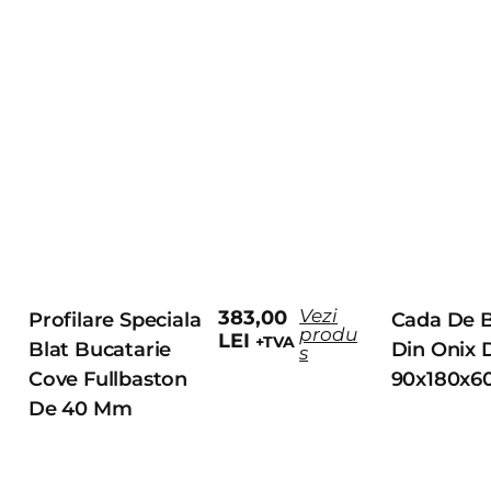
Vezi
383,00
Profilare Speciala
Cada De B
produ
LEI
+TVA
Blat Bucatarie
Din Onix 
s
Cove Fullbaston
90x180x6
De 40 Mm