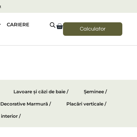
t
CARIERE
Calculator
Lavoare și căzi de baie /
Șeminee /
e Decorative Marmură /
Placări verticale /
interior /