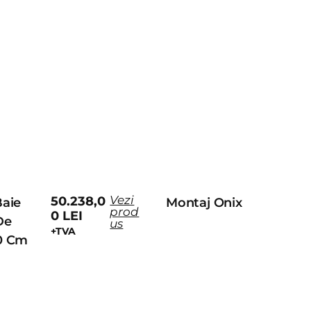
Vezi
50.238,0
aie
Montaj Onix
prod
0
LEI
De
us
+TVA
0 Cm