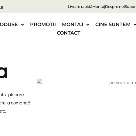
Livrare rapidă
Montaj
Despre noi
Supor
E!
ODUSE
PROMOTII
MONTAJ
CINE SUNTEM
CONTACT
a
ntru placare
izate la comandă:
etc.