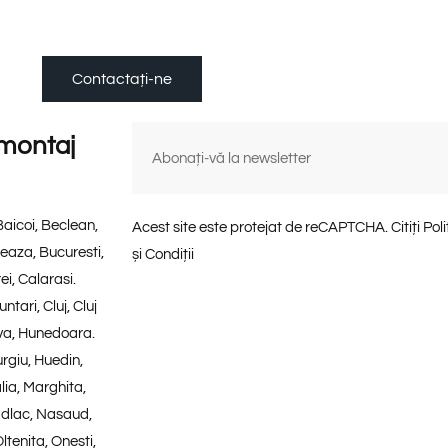
Contactați-ne
 montaj
Baicoi, Beclean,
Acest site este protejat de reCAPTCHA. Citiți Poli
reaza, Bucuresti,
și Condiții
i, Calarasi.
tari, Cluj, Cluj
va, Hunedoara.
rgiu, Huedin,
lia, Marghita,
adlac, Nasaud,
tenita, Onesti,