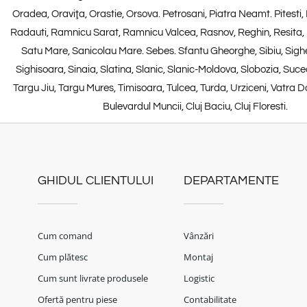
Oradea, Oraviţa, Orastie, Orsova. Petrosani, Piatra Neamt. Pitesti, P
Radauti, Ramnicu Sarat, Ramnicu Valcea, Rasnov, Reghin, Resita,
Satu Mare, Sanicolau Mare. Sebes. Sfantu Gheorghe, Sibiu, Sigh
Sighisoara, Sinaia, Slatina, Slanic, Slanic-Moldova, Slobozia, Suce
Targu Jiu, Targu Mures, Timisoara, Tulcea, Turda, Urziceni, Vatra Do
Bulevardul Muncii, Cluj Baciu, Cluj Floresti.
GHIDUL CLIENTULUI
DEPARTAMENTE
Cum comand
Vânzări
Cum plătesc
Montaj
Cum sunt livrate produsele
Logistic
Ofertă pentru piese
Contabilitate