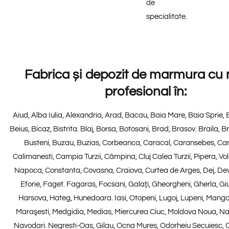
de
specialitate.
Fabrica și depozit de marmura cu
profesional în:
Aiud, Alba Iulia, Alexandria, Arad, Bacau, Baia Mare, Baia Sprie, 
Beius, Bicaz, Bistrita. Blaj, Borsa, Botosani, Brad, Brasov. Braila, B
Busteni, Buzau, Buzias, Corbeanca, Caracal, Caransebes, Care
Calimanesti, Campia Turzii, Câmpina, Cluj Calea Turzii, Pipera, Volun
Napoca, Constanta, Covasna, Craiova, Curtea de Arges, Dej, De
Eforie, Faget. Fagaras, Focsani, Galaţi, Gheorgheni, Gherla, Giu
Harsova, Hateg, Hunedoara. Iasi, Otopeni, Lugoj, Lupeni, Manga
Maraşesti, Medgidia, Medias, Miercurea Ciuc, Moldova Noua, N
Navodari. Negresti-Oas, Gilau, Ocna Mures, Odorheiu Secuiesc, Ol