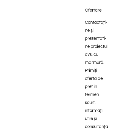
Ofertare
Contactați-
ne și
prezentați-
ne proiectul
dvs. cu
marmură.
Primiți
oferta de
preț în
termen
scurt,
informații
utile și
consultanță