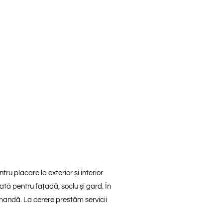
u placare la exterior și interior.
tă pentru fațadă, soclu și gard. În
omandă. La cerere prestăm servicii