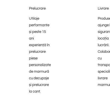
Prelucrare
Livrare
Utilaje
Produse
performante
ajunge 
și peste 15
siguran
ani
locația
experiență în
lucrării.
prelucrare
Colabo
piese
cu
personalizate
transpo
de marmură
speciali
cu decupaje
livrare
și prelucrare
marmur
la cant.