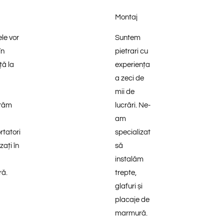
Montaj
le vor
Suntem
în
pietrari cu
ță la
experiența
a zeci de
mii de
răm
lucrări. Ne-
am
rtatori
specializat
zați în
să
instalăm
ă.
trepte,
glafuri și
placaje de
marmură.