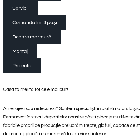
Servicii
Comandați în 3 pași
Despre marmură
Montaj
Proiecte
Casa ta merită tot ce e mai bun!
Amenajezi sau redecorezi? Suntem specialiști în piatră naturală și cu
Permanent în stocul depozitelor noastre găsiți placaje cu diferite d
fabricile proprii de producție prelucrăm trepte, glafuri, capace de s
de montaj, placări cu marmură la exterior și interior.