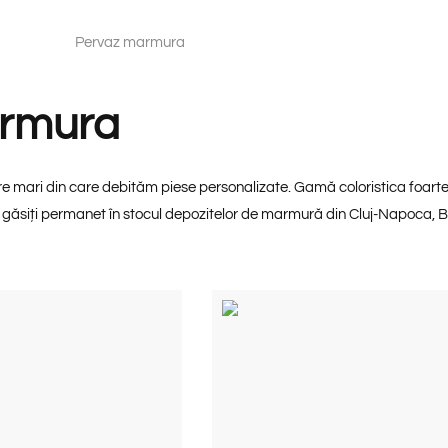
armura
astre mari din care debităm piese personalizate. Gamă coloristica f
e găsiți permanet în stocul depozitelor de marmură din Cluj-Napoca, B