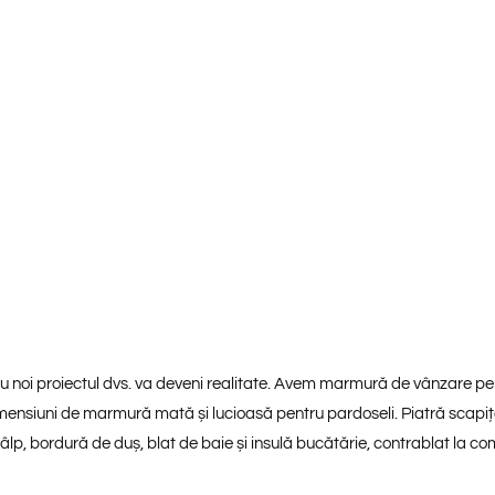
 noi proiectul dvs. va deveni realitate. Avem marmură de vânzare pentr
imensiuni de marmură mată și lucioasă pentru pardoseli. Piatră scapița
tâlp, bordură de duș, blat de baie și insulă bucătărie, contrablat la c