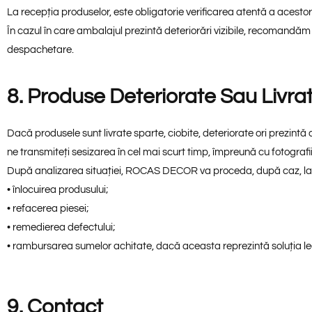
La recepția produselor, este obligatorie verificarea atentă a acest
În cazul în care ambalajul prezintă deteriorări vizibile, recomandă
despachetare.
8. Produse Deteriorate Sau Livr
Dacă produsele sunt livrate sparte, ciobite, deteriorate ori prezi
ne transmiteți sesizarea în cel mai scurt timp, împreună cu fotograf
După analizarea situației, ROCAS DECOR va proceda, după caz, la
• înlocuirea produsului;
• refacerea piesei;
• remedierea defectului;
• rambursarea sumelor achitate, dacă aceasta reprezintă soluția le
9. Contact