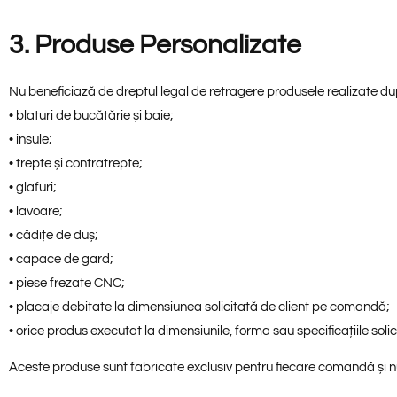
3. Produse Personalizate
Nu beneficiază de dreptul legal de retragere produsele realizate după s
• blaturi de bucătărie și baie;
• insule;
• trepte și contratrepte;
• glafuri;
• lavoare;
• cădițe de duș;
• capace de gard;
• piese frezate CNC;
• placaje debitate la dimensiunea solicitată de client pe comandă;
• orice produs executat la dimensiunile, forma sau specificațiile solici
Aceste produse sunt fabricate exclusiv pentru fiecare comandă și nu p