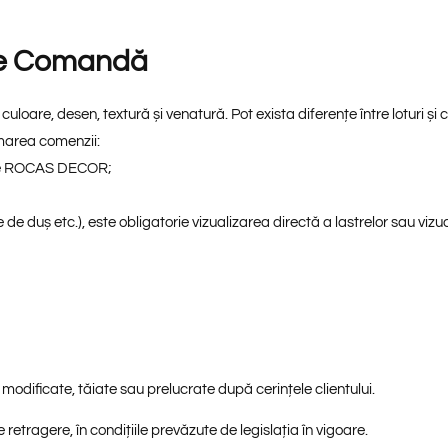
 De Comandă
loare, desen, textură și venatură. Pot exista diferențe între loturi și ch
rmarea comenzii:
cile ROCAS DECOR;
țe de duș etc.), este obligatorie vizualizarea directă a lastrelor sau vizu
modificate, tăiate sau prelucrate după cerințele clientului.
etragere, în condițiile prevăzute de legislația în vigoare.