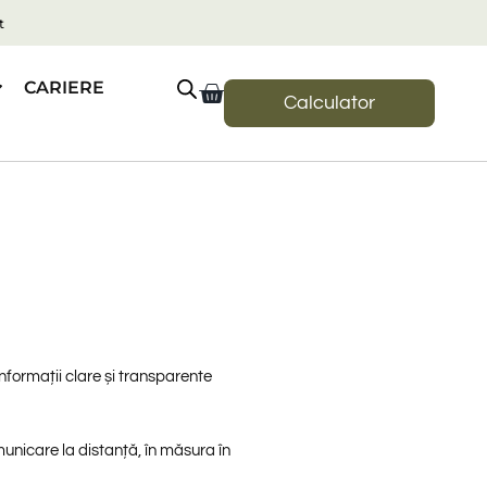
t
CARIERE
Calculator
nformații clare și transparente
municare la distanță, în măsura în