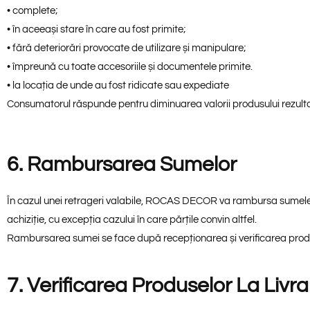
• complete;
• în aceeași stare în care au fost primite;
• fără deteriorări provocate de utilizare și manipulare;
• împreună cu toate accesoriile și documentele primite.
• la locația de unde au fost ridicate sau expediate
Consumatorul răspunde pentru diminuarea valorii produsului rezultat
6. Rambursarea Sumelor
În cazul unei retrageri valabile, ROCAS DECOR va rambursa sumele da
achiziție, cu excepția cazului în care părțile convin altfel.
Rambursarea sumei se face după recepționarea și verificarea produ
7. Verificarea Produselor La Livra