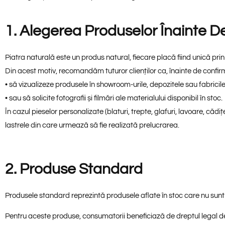
1. Alegerea Produselor Înainte
Piatra naturală este un produs natural, fiecare placă fiind unică prin cu
Din acest motiv, recomandăm tuturor clienților ca, înainte de confi
• să vizualizeze produsele în showroom-urile, depozitele sau fabri
• sau să solicite fotografii și filmări ale materialului disponibil în stoc.
În cazul pieselor personalizate (blaturi, trepte, glafuri, lavoare, cădi
lastrele din care urmează să fie realizată prelucrarea.
2. Produse Standard
Produsele standard reprezintă produsele aflate în stoc care nu sunt 
Pentru aceste produse, consumatorii beneficiază de dreptul legal de r