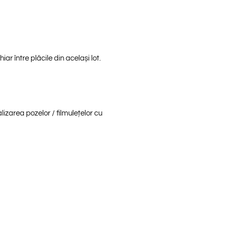
iar între plăcile din același lot.
alizarea pozelor / filmulețelor cu