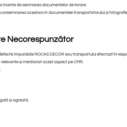
ora înainte de semnarea documentelor de livrare.
m consemnarea acestora în documentele transportatorului și fotografi
ate Necorespunzător
ntă defecte imputabile ROCAS DECOR sau transportului efectuat în res
ii relevante și menționat acest aspect pe CMR.
:
gală și agreată.