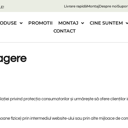
Livrare rapidă
Montaj
Despre noi
Supor
E!
ODUSE
PROMOTII
MONTAJ
CINE SUNTEM
CONTACT
ragere
i privind protecția consumatorilor și urmărește să ofere clienților i
ane fizice) prin intermediul website-ului sau prin alte mijloace de co