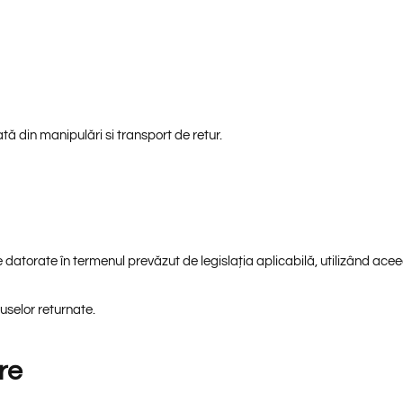
ă din manipulări si transport de retur.
torate în termenul prevăzut de legislația aplicabilă, utilizând acee
selor returnate.
re