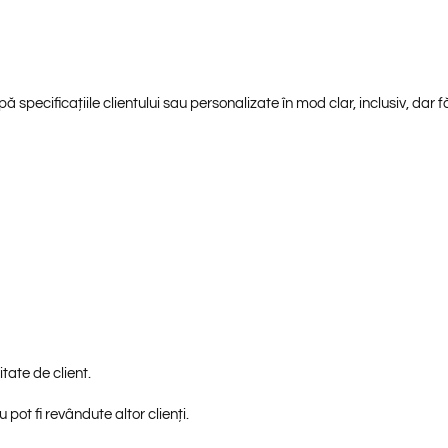
pecificațiile clientului sau personalizate în mod clar, inclusiv, dar fă
tate de client.
ot fi revândute altor clienți.