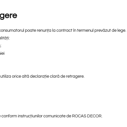
agere
, consumatorul poate renunța la contract în termenul prevăzut de lege.
ități:
;
iei
iliza orice altă declarație clară de retragere.
nate conform instrucțiunilor comunicate de ROCAS DECOR.