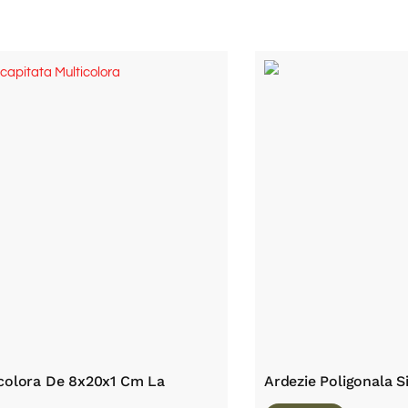
icolora De 8x20x1 Cm La
Ardezie Poligonala S