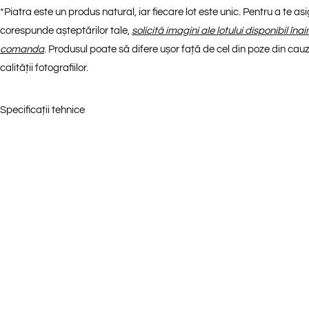
*
Piatra este un produs natural, iar fiecare lot este unic. Pentru a te a
corespunde așteptărilor tale,
solicită imagini ale lotului disponibil îna
comanda
. Produsul poate să difere ușor față de cel din poze din cauza
calității fotografiilor.
Specificații tehnice