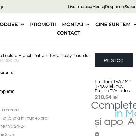
Livrare rapidă
Montaj
Despre noi
Supor
E!
ODUSE
PROMOTII
MONTAJ
CINE SUNTEM
CONTACT
lticolora French Pattern Terra Rusty Placi de
PE STOC
curente:
Preț fără TVA / MP
174,00
lei
+TVA
Preț cu TVA inclus
omplete:
210,54
lei
Complet
 la cerere
e națională în max 48 ore
și
apoi
A
 tehnic 24/24
ie 2 ani