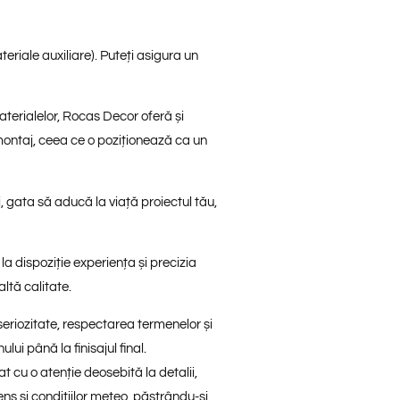
eriale auxiliare). Puteți asigura un
erialelor, Rocas Decor oferă și
montaj, ceea ce o poziționează ca un
i
, gata să aducă la viață proiectul tău,
la dispoziție experiența și precizia
ltă calitate.
riozitate, respectarea termenelor și
ui până la finisajul final.
t cu o atenție deosebită la detalii,
tens și condițiilor meteo, păstrându-și