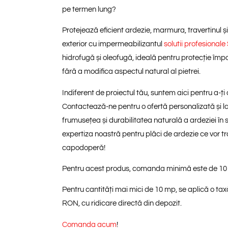
pe termen lung?
Protejează eficient ardezie, marmura, travertinul și a
exterior cu impermeabilizantul
solutii profesion
hidrofugă și oleofugă, ideală pentru protecție împot
fără a modifica aspectul natural al pietrei.
Indiferent de proiectul tău, suntem aici pentru a-ți 
Contactează-ne pentru o ofertă personalizată și l
frumusețea și durabilitatea naturală a ardeziei în s
expertiza noastră pentru plăci de ardezie ce vor tr
capodoperă!
Pentru acest produs, comanda minimă este de
10
Pentru cantități mai mici de 10 mp, se aplică o
tax
RON
, cu
ridicare directă din depozit
.
Comanda acum
!