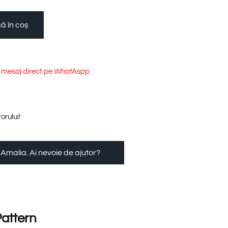
ă în coș
e mesaj direct pe WhatAspp
orului!
 Amalia. Ai nevoie de ajutor?
Pattern