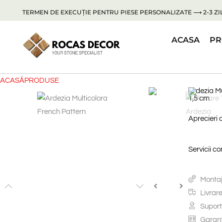
TERMEN DE EXECUȚIE PENTRU PIESE PERSONALIZATE ⟶ 2-3 ZIL
ACASA
PR
ACASĂ
PRODUSE
Ardezia Mu
1,5 cm
Aprecieri 
Servicii c
Montaj
Livrar
Suport
Garanț