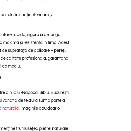
tului în spații interioare și
ontare rapidă, sigură și de lungă
ă maximă și rezistență în timp. Acest
nt de suprafața de aplicare – pereți,
e de calitate profesională, garantând
ii de mediu.
?
tre din: Cluj-Napoca, Sibiu, București,
și variatia de textură sunt o parte a
ă naturala
. Imaginile dau doar o
 menține frumusețea pietrei naturale