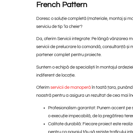
French Pattern
Doresc o soluție completă (materiale, montaj și mat
serviciu de tip ‘la cheie’?
Da, oferim
Servicii integrate:
Pe lângă vânzarea mat
servicii de prelucrare la comandă, consultanță și 
partener complet pentru proiecte.
Suntem o echipă de specialiști în
montajul ardezie
indiferent de locație.
Oferim
servicii de manoperă
în toată țara
, punând 
noastră pentru a asigura un rezultat de cea mai îna
Profesionalism garantat:
Punem accent pe se
o execuție impecabilă, de la pregătirea terenul
Calitate durabilă:
Fiecare proiect este realiza
pentru ca pavajul tău să reziste traficului in