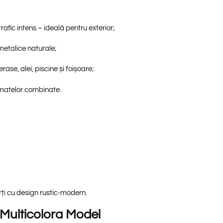
rafic intens – ideală pentru exterior;
ii metalice naturale;
rase, alei, piscine și foișoare;
rmatelor combinate.
rți cu design rustic-modern.
 Multicolora Model