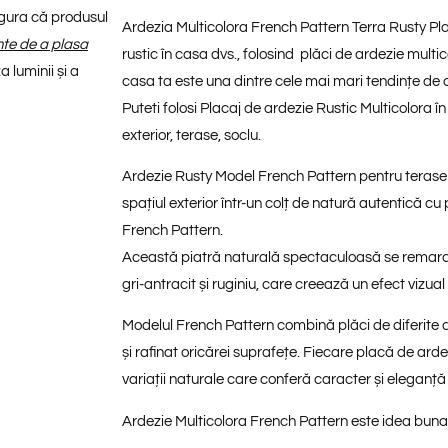
sigura că produsul
Ardezia Multicolora French Pattern Terra Rusty Pla
inte de a plasa
rustic în casa dvs., folosind plăci de ardezie mult
 luminii și a
casa ta este una dintre cele mai mari tendințe de 
Puteti folosi Placaj de ardezie Rustic Multicolora în
exterior, terase, soclu.
Ardezie Rusty Model French Pattern pentru terase ș
spațiul exterior într-un colț de natură autentică cu
French Pattern
.
Această piatră naturală spectaculoasă se remarc
gri-antracit și ruginiu
, care creează un efect vizual 
Modelul
French Pattern
combină plăci de diferite 
și rafinat oricărei suprafețe. Fiecare placă de ardez
variații naturale care conferă caracter și eleganță
Ardezie Multicolora French Pattern este idea buna 