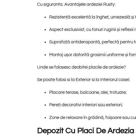
Cu siguranta. Avantajele ardeziei Rusty:
Rezistență excelentă
la îngheț, umezeală și t
Aspect exclusivist
, cu tonuri ruginii și reflex
Suprafață antiderapantă
, perfectă pentru te
Montaj ușor
datorită grosimii uniforme și fo
Unde se folosesc deobitei placile de ardezie?
Se poate folosi si la Exterior si la Interiorul casei:
Placare terase, balcoane, alei, trotuare;
Pereți decorativi interiori sau exteriori;
Zone de relaxare în grădină, foișoare sau cu
Depozit Cu Placi De Ardezia