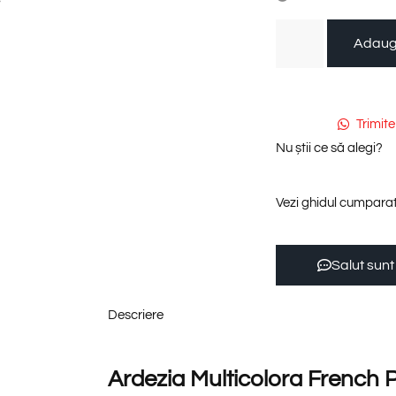
Adaug
Trimit
Nu știi ce să alegi?
Vezi ghidul cumparat
Salut sunt
Descriere
Ardezia Multicolora French 