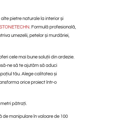
lte pietre naturale la interior și
ale STONETECHN
. Formulă profesională,
riva umezelii, petelor și murdăriei,
oferi cele mai bune soluții din ardezie.
asă-ne să te ajutăm să aduci
pațiul tău. Alege calitatea și
ansforma orice proiect într-o
 metri pătrați
.
ă de manipulare în valoare de 100