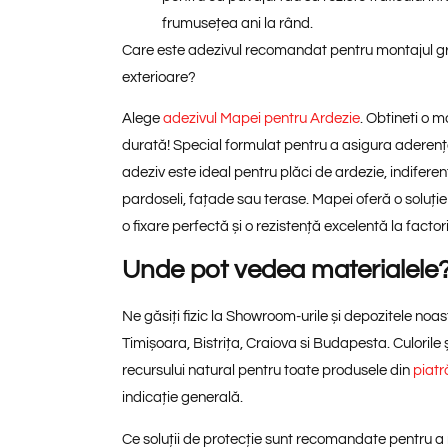
frumusețea ani la rând.
Care este adezivul recomandat pentru montajul grani
exterioare?
Alege
adezivul Mapei pentru Ardezie
. Obtineti o m
durată! Special formulat pentru a asigura aderenț
adeziv este ideal pentru plăci de ardezie, indifere
pardoseli, fațade sau terase. Mapei oferă o soluți
o fixare perfectă și o rezistență excelentă la factor
Unde pot vedea materialele
Ne găsiți fizic la Showroom-urile și depozitele noas
Timișoara, Bistrița, Craiova si Budapesta. Culorile 
recursului natural pentru toate produsele din
piatr
indicație generală.
Ce soluții de protecție sunt recomandate pentru a