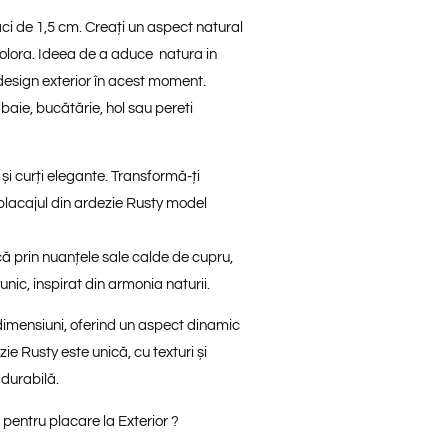
ci de 1,5 cm. Creați un aspect natural
icolora. Ideea de a aduce natura in
design exterior în acest moment.
 baie, bucătărie, hol sau pereti
i curți elegante. Transformă-ți
placajul din ardezie Rusty model
ă prin nuanțele sale calde de
cupru,
unic, inspirat din armonia naturii.
dimensiuni, oferind un aspect dinamic
ie Rusty este unică, cu texturi și
 durabilă.
pentru placare la Exterior ?