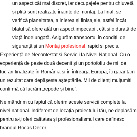
un aspect cât mai discret, iar decupajele pentru chiuvetă
și plită sunt realizate înainte de montaj. La final, se
verifică planeitatea, alinierea și finisajele, astfel încât
blatul să ofere atât un aspect impecabil, cât și o durată de
viață îndelungată. Asigurăm transportul în condiții de
siguranță și un
Montaj profesional
, rapid si precis.
Experiență de Necontestat și Servicii la Nivel Național. Cu o
experiență de peste două decenii și un portofoliu de
mii de
lucrări finalizate în România și în întreaga Europă
, îți garantăm
un rezultat care depășește așteptările. Mii de clienți mulțumiți
confirmă că lucrăm
„repede și bine”
.
Ne mândrim cu faptul că oferim aceste servicii complete la
nivel național. Indiferent de locația proiectului tău, ne deplasăm
pentru a-ți oferi calitatea și profesionalismul care definesc
brandul Rocas Decor.