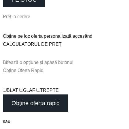
P
r
e
ț
l
a
c
e
r
e
r
e
Obține pe loc oferta personalizată accesând
CALCULATORUL DE PREȚ
Bifează
o
opțiune
și
apasă
butonul
O
b
ț
i
n
e
O
f
e
r
t
a
R
a
p
i
d
BLAT
GLAF
TREPTE
Obține oferta rapid
sau