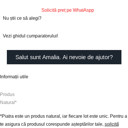
Solicită preț pe WhatAspp
Nu știi ce să alegi?
Vezi ghidul cumparatorului!
Salut sunt Amalia. Ai nevoie de ajutor?
Informații utile
Produs
N
a
t
u
r
a
l
*
*
Piatra este un produs natural, iar fiecare lot este unic. Pentru a
te asigura că produsul corespunde așteptărilor tale,
solicită