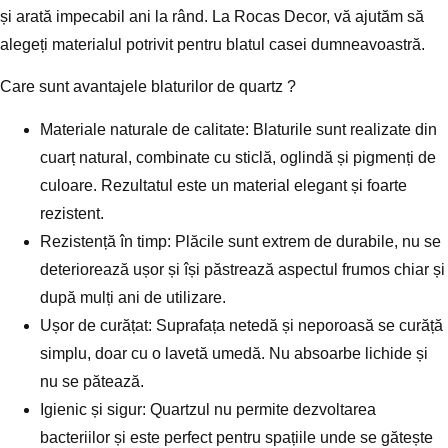
și arată impecabil ani la rând. La Rocas Decor, vă ajutăm să
alegeți materialul potrivit pentru blatul casei dumneavoastră.
Care sunt avantajele blaturilor de quartz ?
Materiale naturale de calitate: Blaturile sunt realizate din
cuarț natural, combinate cu sticlă, oglindă și pigmenți de
culoare. Rezultatul este un material elegant și foarte
rezistent.
Rezistență în timp: Plăcile sunt extrem de durabile, nu se
deteriorează ușor și își păstrează aspectul frumos chiar și
după mulți ani de utilizare.
Ușor de curățat: Suprafața netedă și neporoasă se curăță
simplu, doar cu o lavetă umedă. Nu absoarbe lichide și
nu se pătează.
Igienic și sigur: Quartzul nu permite dezvoltarea
bacteriilor și este perfect pentru spațiile unde se gătește