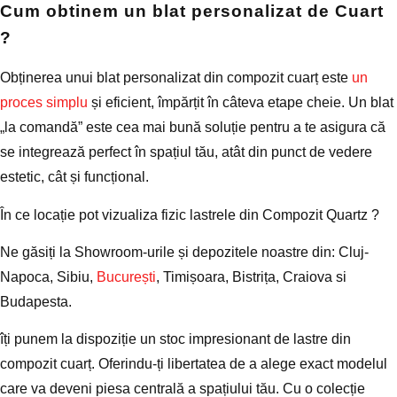
Cum obtinem un blat personalizat de Cuart
?
Obținerea unui blat personalizat din compozit cuarț este
un
proces simplu
și eficient, împărțit în câteva etape cheie. Un blat
„la comandă” este cea mai bună soluție pentru a te asigura că
se integrează perfect în spațiul tău, atât din punct de vedere
estetic, cât și funcțional.
În ce locație pot vizualiza fizic lastrele din Compozit Quartz ?
Ne găsiți la Showroom-urile și depozitele noastre din: Cluj-
Napoca, Sibiu,
București
, Timișoara, Bistrița, Craiova si
Budapesta.
îți punem la dispoziție un
stoc impresionant de lastre din
compozit cuarț.
Oferindu-ți libertatea de a alege exact modelul
care va deveni piesa centrală a spațiului tău. Cu o colecție