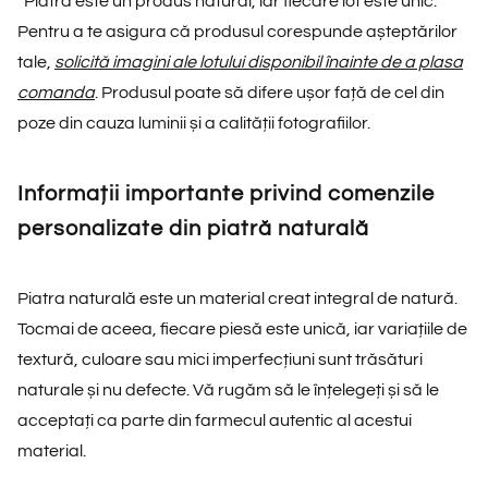
*
Piatra este un produs natural, iar fiecare lot este unic.
Pentru a te asigura că produsul corespunde așteptărilor
tale,
solicită imagini ale lotului disponibil înainte de a plasa
comanda
. Produsul poate să difere ușor față de cel din
poze din cauza luminii și a calității fotografiilor.
Informații importante privind comenzile
personalizate din piatră naturală
Piatra naturală este un material creat integral de natură.
Tocmai de aceea, fiecare piesă este unică, iar variațiile de
textură, culoare sau mici imperfecțiuni sunt trăsături
naturale și nu defecte. Vă rugăm să le înțelegeți și să le
acceptați ca parte din farmecul autentic al acestui
material.