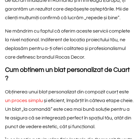
de lucrări finalizate în România și în întreaga Europă
, îți
garantăm un rezultat care depășește așteptările. Mii de
clienți mulțumiți confirmă că lucrăm
„repede și bine”
.
Ne mândrim cu faptul că oferim aceste servicii complete
la nivel național. Indiferent de locația proiectului tău, ne
deplasăm pentru a-ți oferi calitatea și profesionalismul
care definesc brandul Rocas Decor.
Cum obtinem un blat personalizat de Cuart
?
Obținerea unui blat personalizat din compozit cuarț este
un proces simplu
și eficient, împărțit în câteva etape cheie.
Un blat „la comandă” este cea mai bună soluție pentru a
te asigura că se integrează perfect în spațiul tău, atât din
punct de vedere estetic, cât și funcțional.