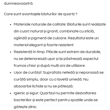
dumneavoastră.
Care sunt avantajele blaturilor de quartz ?
Materiale naturale de calitate: Blaturile sunt realizate
din cuarț natural și granit, combinate cu sticlă,
oglindă și pigmenți de culoare. Rezultatul este un
material elegant și foarte rezistent.
Rezistență în timp: Plăcile sunt extrem de durabile,
nu se deteriorează ușor și își păstrează aspectul
frumos chiar și după mulți ani de utilizare.
Ușor de curățat: Suprafața netedă și neporoasă se
curăță simplu, doar cu o lavetă umedă. Nu
absoarbe lichide și nu se pătează.
Igienic și sigur: Quartzul nu permite dezvoltarea
bacteriilor și este perfect pentru spațiile unde se
gătește zilnic.