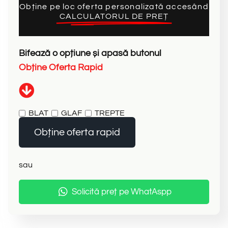
Obține pe loc oferta personalizată accesând
CALCULATORUL DE PREȚ
Bifează
o
opțiune
și
apasă
butonul
O
b
ț
i
n
e
O
f
e
r
t
a
R
a
p
i
d
BLAT
GLAF
TREPTE
Obține oferta rapid
sau
Solicită preț pe WhatAspp