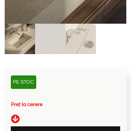
PE STOC
P
r
e
ț
l
a
c
e
r
e
r
e