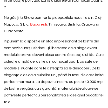
În ce locație pot vizualiza fizic lastrele din Compozit Quartz
?
Ne găsiți la Showroom-urile și depozitele noastre din: Cluj-
Napoca, Sibiu,
București
, Timișoara, Bistrița, Craiova si
Budapesta.
îți punem la dispoziție un
stoc impresionant de lastre din
compozit cuarț.
Oferindu-ți libertatea de a alege exact
modelul care va deveni piesa centrală a spațiului tău. Cu o
colecție amplă de lastre din compozit cuarț, cu
sute de
modele și nuanțe
care te așteaptă să le descoperi. De la
eleganța clasică a culorilor uni, până la texturile care imită
perfect marmura. La depozitul nostru cu peste 40.000 mp
de lastre vei găsi, cu siguranță, materialul ideal care se
potrivește perfect cu personalitatea și designul bucătăriei
tale.