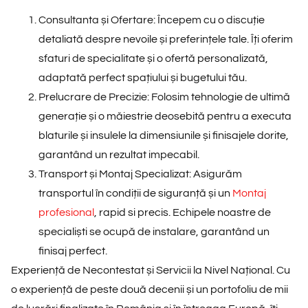
Consultanta și Ofertare:
Începem cu o discuție
detaliată despre nevoile și preferințele tale. Îți oferim
sfaturi de specialitate și o ofertă personalizată,
adaptată perfect spațiului și bugetului tău.
Prelucrare de Precizie:
Folosim tehnologie de ultimă
generație și o măiestrie deosebită pentru a executa
blaturile și insulele la dimensiunile și finisajele dorite,
garantând un rezultat impecabil.
Transport și Montaj Specializat:
Asigurăm
transportul în condiții de siguranță și un
Montaj
profesional
, rapid si precis. Echipele noastre de
specialiști se ocupă de instalare, garantând un
finisaj perfect.
Experiență de Necontestat și Servicii la Nivel Național. Cu
o experiență de peste două decenii și un portofoliu de
mii