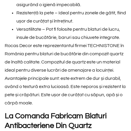
asigurând o igienă impecabilă.
Rezistență la pete
– Ideal pentru zonele de gătit, fiind
ușor de curățat și întreținut.
Versatilitate
– Pot fi folosite pentru blaturi de lucru,
insule de bucătărie, baruri sau chiuvete integrate.
Rocas Decor este reprezentantul firmei TECHNISTONE în
România pentru blaturi de bucătărie din compozit quartz
de înaltă calitate. Compozitul de quartz este un material
ideal pentru diverse lucrări de amenajare a locuinței.
Avantajele principale sunt: este extrem de dur și durabil,
având o textură extra lucioasă. Este neporos și rezistent la
pete și crăpături. Este ușor de curățat cu săpun, apă și o
cârpă moale.
La Comanda Fabricam Blaturi
Antibacteriene Din Quartz