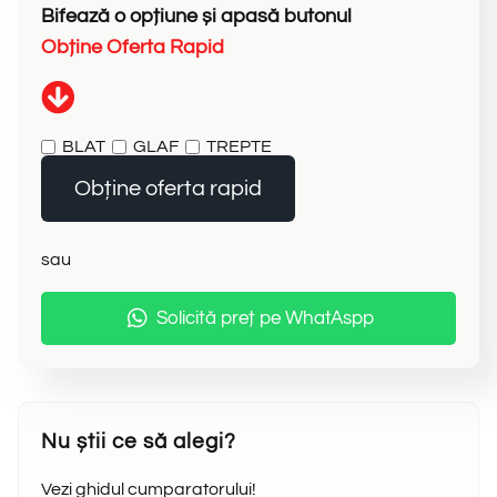
Bifează
o
opțiune
și
apasă
butonul
O
b
ț
i
n
e
O
f
e
r
t
a
R
a
p
i
d
BLAT
GLAF
TREPTE
Obține oferta rapid
sau
Solicită preț pe WhatAspp
Nu știi ce să alegi?
Vezi ghidul cumparatorului!