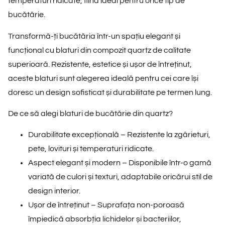
temperaturi ridicate, fiind ideal pentru orice tip de
bucătărie.
Transformă-ți bucătăria într-un spațiu elegant și
funcțional cu
blaturi din compozit quartz
de calitate
superioară. Rezistente, estetice și ușor de întreținut,
aceste blaturi sunt alegerea ideală pentru cei care își
doresc un design sofisticat și durabilitate pe termen lung.
De ce să alegi blaturi de bucătărie din quartz?
Durabilitate excepțională
– Rezistente la zgârieturi,
pete, lovituri și temperaturi ridicate.
Aspect elegant și modern
– Disponibile într-o gamă
variată de culori și texturi, adaptabile oricărui stil de
design interior.
Ușor de întreținut
– Suprafața non-poroasă
împiedică absorbția lichidelor și bacteriilor,