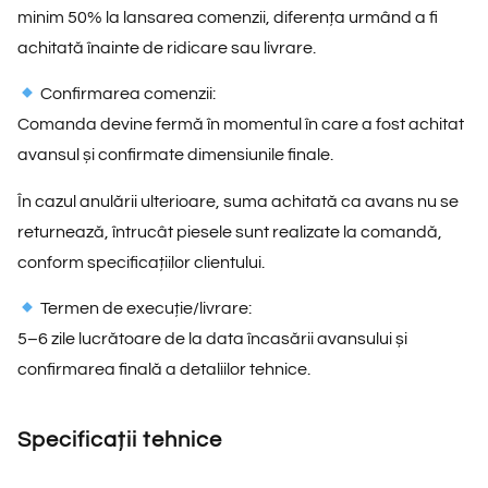
minim 50% la lansarea comenzii, diferența urmând a fi
achitată înainte de ridicare sau livrare.
Confirmarea comenzii:
Comanda devine fermă în momentul în care a fost achitat
avansul și confirmate dimensiunile finale.
În cazul anulării ulterioare, suma achitată ca avans nu se
returnează, întrucât piesele sunt realizate la comandă,
conform specificațiilor clientului.
Termen de execuție/livrare:
5–6 zile lucrătoare de la data încasării avansului și
confirmarea finală a detaliilor tehnice.
Specificații tehnice