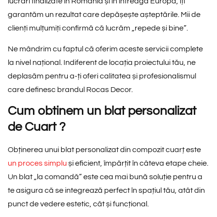
lucrări finalizate în România și în întreaga Europă
, îți
garantăm un rezultat care depășește așteptările. Mii de
clienți mulțumiți confirmă că lucrăm
„repede și bine”
.
Ne mândrim cu faptul că oferim aceste servicii complete
la nivel național. Indiferent de locația proiectului tău, ne
deplasăm pentru a-ți oferi calitatea și profesionalismul
care definesc brandul Rocas Decor.
Cum obtinem un blat personalizat
de Cuart ?
Obținerea unui blat personalizat din compozit cuarț este
un proces simplu
și eficient, împărțit în câteva etape cheie.
Un blat „la comandă” este cea mai bună soluție pentru a
te asigura că se integrează perfect în spațiul tău, atât din
punct de vedere estetic, cât și funcțional.