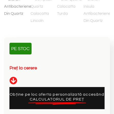
PE STOC
P
r
e
ț
l
a
c
e
r
e
r
e
Obține pe loc oferta personalizată accesând
CALCULATORUL DE PREȚ