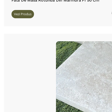
Fata De Masă Rotundă Din Marmura FI 50 Cm
Vezi Produs