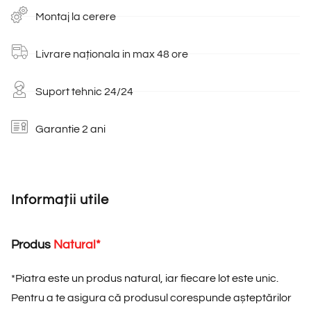
Montaj la cerere
Livrare naționala in max 48 ore
Suport tehnic 24/24
Garantie 2 ani
Informații utile
Produs
N
a
t
u
r
a
l
*
*
Piatra este un produs natural, iar fiecare lot este unic.
Pentru a te asigura că produsul corespunde așteptărilor