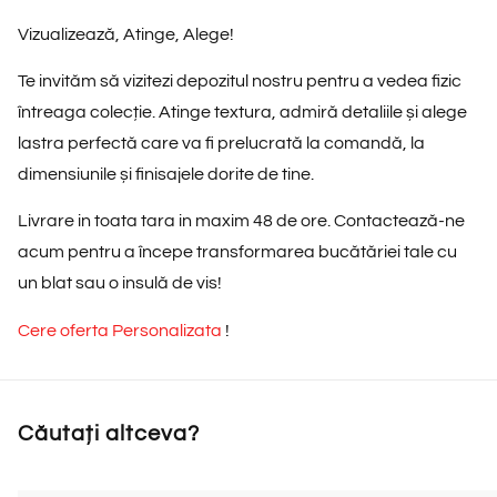
Vizualizează, Atinge, Alege!
Te invităm să vizitezi depozitul nostru pentru a vedea fizic
întreaga colecție. Atinge textura, admiră detaliile și alege
lastra perfectă
care va fi prelucrată la comandă, la
dimensiunile și finisajele dorite de tine.
Livrare in toata tara in maxim 48 de ore. Contactează-ne
acum pentru a începe transformarea bucătăriei tale cu
un blat sau o insulă de vis!
Cere oferta Personalizata
!
Căutați altceva?