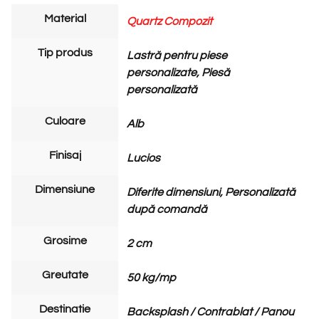
Material
Quartz Compozit
Tip produs
Lastră pentru piese
personalizate, Piesă
personalizată
Culoare
Alb
Finisaj
Lucios
Dimensiune
Diferite dimensiuni, Personalizată
după comandă
Grosime
2 cm
Greutate
50 kg/mp
Destinatie
Backsplash / Contrablat / Panou