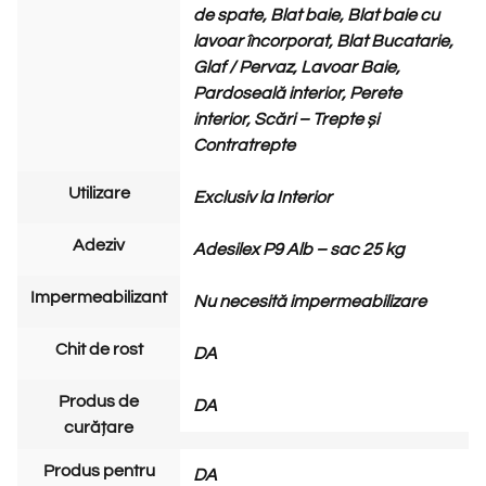
de spate, Blat baie, Blat baie cu
lavoar încorporat, Blat Bucatarie,
Glaf / Pervaz, Lavoar Baie,
Pardoseală interior, Perete
interior, Scări – Trepte și
Contratrepte
Utilizare
Exclusiv la Interior
Adeziv
Adesilex P9 Alb – sac 25 kg
Impermeabilizant
Nu necesită impermeabilizare
Chit de rost
DA
Produs de
DA
curățare
Produs pentru
DA