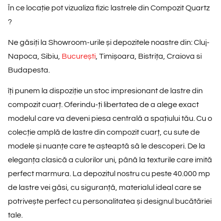
În ce locație pot vizualiza fizic lastrele din Compozit Quartz
?
Ne găsiți la Showroom-urile și depozitele noastre din: Cluj-
Napoca, Sibiu,
București
, Timișoara, Bistrița, Craiova si
Budapesta.
îți punem la dispoziție un
stoc impresionant de lastre din
compozit cuarț.
Oferindu-ți libertatea de a alege exact
modelul care va deveni piesa centrală a spațiului tău. Cu o
colecție amplă de lastre din compozit cuarț, cu
sute de
modele și nuanțe
care te așteaptă să le descoperi. De la
eleganța clasică a culorilor uni, până la texturile care imită
perfect marmura. La depozitul nostru cu peste 40.000 mp
de lastre vei găsi, cu siguranță, materialul ideal care se
potrivește perfect cu personalitatea și designul bucătăriei
tale.