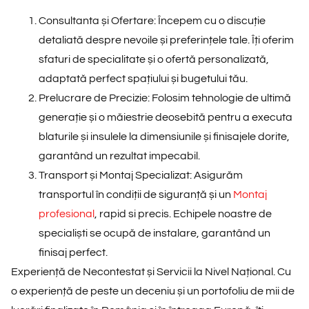
Consultanta și Ofertare:
Începem cu o discuție
detaliată despre nevoile și preferințele tale. Îți oferim
sfaturi de specialitate și o ofertă personalizată,
adaptată perfect spațiului și bugetului tău.
Prelucrare de Precizie:
Folosim tehnologie de ultimă
generație și o măiestrie deosebită pentru a executa
blaturile și insulele la dimensiunile și finisajele dorite,
garantând un rezultat impecabil.
Transport și Montaj Specializat:
Asigurăm
transportul în condiții de siguranță și un
Montaj
profesional
, rapid si precis. Echipele noastre de
specialiști se ocupă de instalare, garantând un
finisaj perfect.
Experiență de Necontestat și Servicii la Nivel Național. Cu
o experiență de peste un deceniu și un portofoliu de
mii de