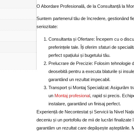
O Abordare Profesională, de la Consultanță la Mon
Suntem partenerul tău de încredere, gestionând fi
seriozitate:
Consultanta și Ofertare:
Începem cu o discuți
preferințele tale. Îți oferim sfaturi de special
perfect spațiului și bugetului tău.
Prelucrare de Precizie:
Folosim tehnologie de
deosebită pentru a executa blaturile și insulel
garantând un rezultat impecabil.
Transport și Montaj Specializat:
Asigurăm tra
un
Montaj profesional
, rapid si precis. Echi
instalare, garantând un finisaj perfect.
Experiență de Necontestat și Servicii la Nivel Naț
deceniu și un portofoliu de
mii de lucrări finalizat
garantăm un rezultat care depășește așteptările. Mi