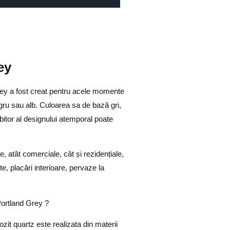
ey
rey a fost creat pentru acele momente
gru sau alb. Culoarea sa de bază gri,
iubitor al designului atemporal poate
e, atât comerciale, cât și rezidențiale,
te, placări interioare, pervaze la
Portland Grey ?
zit quartz este realizata din materii