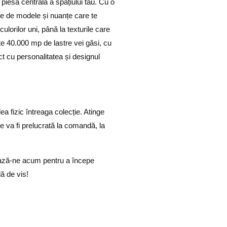
piesa centrală a spațiului tău. Cu o
te de modele și nuanțe
care te
ulorilor uni, până la texturile care
e 40.000 mp de lastre vei găsi, cu
ct cu personalitatea și designul
ea fizic întreaga colecție. Atinge
e va fi prelucrată la comandă, la
ează-ne acum pentru a începe
ă de vis!