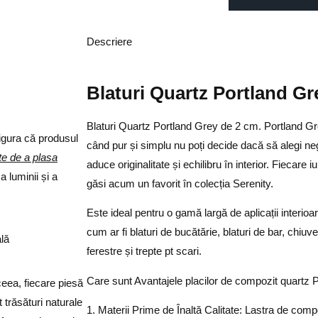
Descriere
Blaturi Quartz Portland Gr
Blaturi Quartz Portland Grey de 2 cm. Portland G
sigura că produsul
când pur și simplu nu poți decide dacă să alegi ne
nte de a plasa
aduce originalitate și echilibru în interior. Fiecare 
 luminii și a
găsi acum un favorit în colecția Serenity.
Este ideal pentru o gamă largă de aplicații interioar
cum ar fi blaturi de bucătărie, blaturi de bar, chiuve
ală
ferestre și trepte pt scari.
Care sunt Avantajele placilor de compozit quartz 
ceea, fiecare piesă
t trăsături naturale
1. Materii Prime de Înaltă Calitate: Lastra de compo