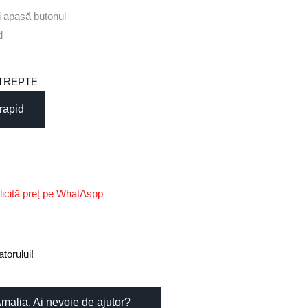
i
apasă
butonul
d
TREPTE
 rapid
licită preț pe WhatAspp
torului!
Amalia. Ai nevoie de ajutor?