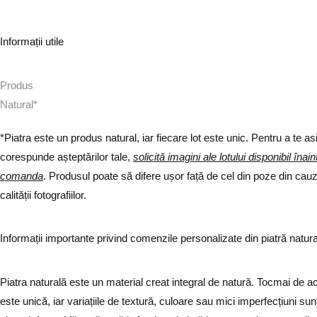
Informații utile
Produs
N
a
t
u
r
a
l
*
*
Piatra este un produs natural, iar fiecare lot este unic. Pentru a te a
corespunde așteptărilor tale,
solicită imagini ale lotului disponibil înai
comanda
. Produsul poate să difere ușor față de cel din poze din cauza
calității fotografiilor.
Informații importante privind comenzile personalizate din piatră natur
Piatra naturală este un material creat integral de natură. Tocmai de a
este unică, iar variațiile de textură, culoare sau mici imperfecțiuni sun