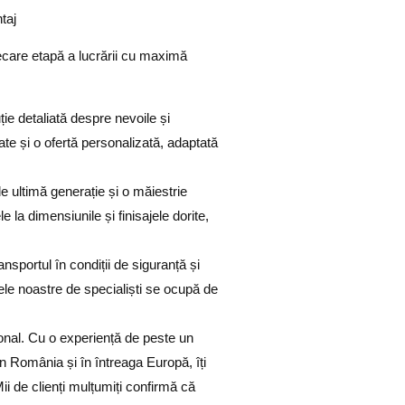
taj
ecare etapă a lucrării cu maximă
e detaliată despre nevoile și
itate și o ofertă personalizată, adaptată
 ultimă generație și o măiestrie
e la dimensiunile și finisajele dorite,
nsportul în condiții de siguranță și
pele noastre de specialiști se ocupă de
ional. Cu o experiență de peste un
e în România și în întreaga Europă
, îți
i de clienți mulțumiți confirmă că