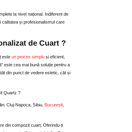
lete la nivel național. Indiferent de
i calitatea și profesionalismul care
nalizat de Cuart ?
ț este
un proces simplu
și eficient,
ă” este cea mai bună soluție pentru a
tât din punct de vedere estetic, cât și
zit Quartz ?
din: Cluj-Napoca, Sibiu,
București
,
re din compozit cuarț.
Oferindu-ți