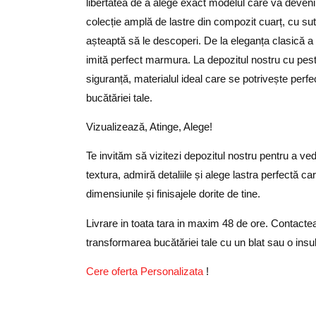
libertatea de a alege exact modelul care va deveni 
colecție amplă de lastre din compozit cuarț, cu
su
așteaptă să le descoperi. De la eleganța clasică a c
imită perfect marmura. La depozitul nostru cu pest
siguranță, materialul ideal care se potrivește perfe
bucătăriei tale.
Vizualizează, Atinge, Alege!
Te invităm să vizitezi depozitul nostru pentru a ved
textura, admiră detaliile și alege
lastra perfectă
car
dimensiunile și finisajele dorite de tine.
Livrare in toata tara in maxim 48 de ore. Contact
transformarea bucătăriei tale cu un blat sau o insul
Cere oferta Personalizata
!