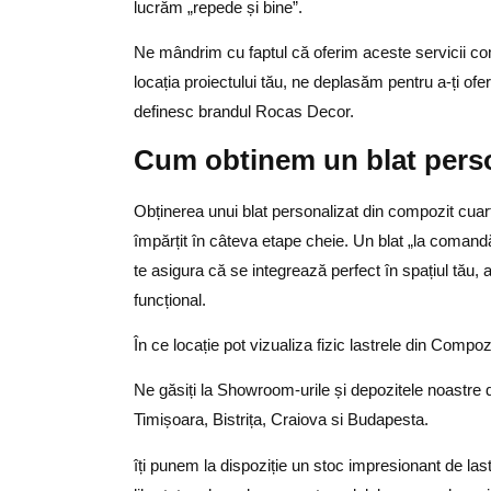
lucrăm
„repede și bine”
.
Ne mândrim cu faptul că oferim aceste servicii comp
locația proiectului tău, ne deplasăm pentru a-ți ofer
definesc brandul Rocas Decor.
Cum obtinem un blat perso
Obținerea unui blat personalizat din compozit cuar
împărțit în câteva etape cheie. Un blat „la comand
te asigura că se integrează perfect în spațiul tău, a
funcțional.
În ce locație pot vizualiza fizic lastrele din Compo
Ne găsiți la Showroom-urile și depozitele noastre 
Timișoara, Bistrița, Craiova si Budapesta.
îți punem la dispoziție un
stoc impresionant de last