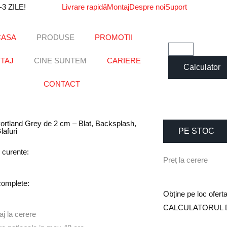
 ZILE!
Livrare rapidă
Montaj
Despre noi
Suport
CASA
PRODUSE
PROMOTII
TAJ
CINE SUNTEM
CARIERE
Calculator
CONTACT
ortland Grey de 2 cm – Blat, Backsplash,
lafuri
PE STOC
 curente:
P
r
e
ț
l
a
c
e
r
e
r
e
complete:
Obține pe loc ofer
CALCULATORUL 
j la cerere