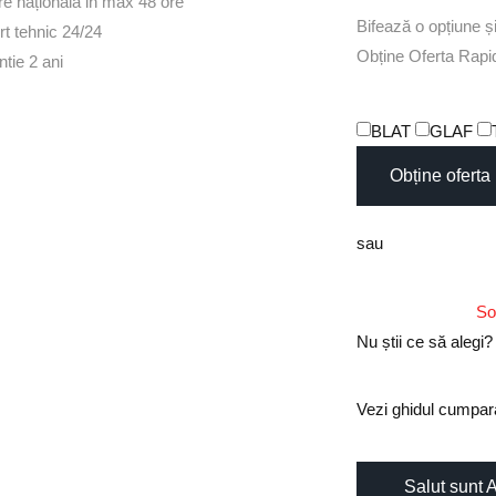
re naționala in max 48 ore
Bifează
o
opțiune
ș
t tehnic 24/24
O
b
ț
i
n
e
O
f
e
r
t
a
R
a
p
i
tie 2 ani
BLAT
GLAF
Obține oferta
sau
So
Nu știi ce să alegi?
Vezi ghidul cumpara
Salut sunt 