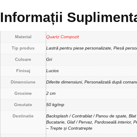
Informații Supliment
Material
Quartz Compozit
Tip produs
Lastră pentru piese personalizate, Piesă perso
Culoare
Gri
Finisaj
Lucios
Dimensiune
Diferite dimensiuni, Personalizată după coman
Grosime
2 cm
Greutate
50 kg/mp
Destinatie
Backsplash / Contrablat / Panou de spate, Blat 
Bucatarie, Glaf / Pervaz, Pardoseală interior, Pe
– Trepte și Contratrepte