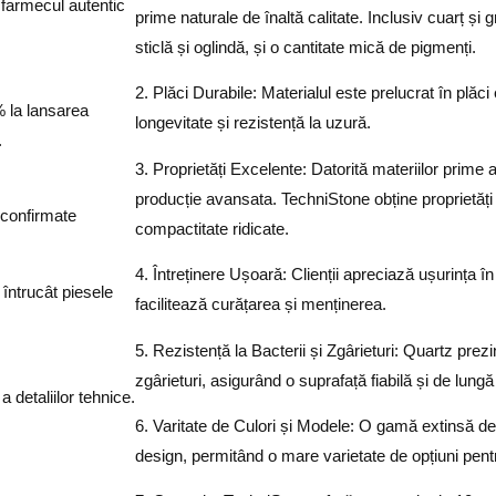
n farmecul autentic
prime naturale de înaltă calitate. Inclusiv cuarț și
sticlă și oglindă, și o cantitate mică de pigmenți.
2. Plăci Durabile: Materialul este prelucrat în plăci
 la lansarea
longevitate și rezistență la uzură.
.
3. Proprietăți Excelente: Datorită materiilor prime a
producție avansata. TechniStone obține proprietăți 
 confirmate
compactitate ridicate.
4. Întreținere Ușoară: Clienții apreciază ușurința î
 întrucât piesele
facilitează curățarea și menținerea.
5. Rezistență la Bacterii și Zgârieturi: Quartz prezin
zgârieturi, asigurând o suprafață fiabilă și de lungă
a detaliilor tehnice.
6. Varitate de Culori și Modele: O gamă extinsă de c
design, permitând o mare varietate de opțiuni pentru