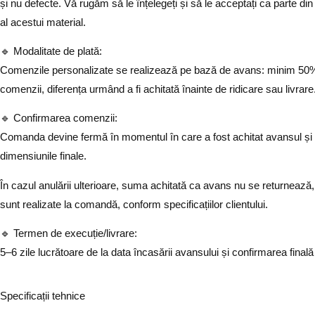
și nu defecte. Vă rugăm să le înțelegeți și să le acceptați ca parte di
al acestui material.
🔹 Modalitate de plată:
Comenzile personalizate se realizează pe bază de avans: minim 50%
comenzii, diferența urmând a fi achitată înainte de ridicare sau livrare
🔹 Confirmarea comenzii:
Comanda devine fermă în momentul în care a fost achitat avansul și
dimensiunile finale.
În cazul anulării ulterioare, suma achitată ca avans nu se returnează,
sunt realizate la comandă, conform specificațiilor clientului.
🔹 Termen de execuție/livrare:
5–6 zile lucrătoare de la data încasării avansului și confirmarea finală 
Specificații tehnice