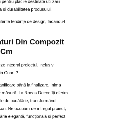
entru plăcile destinate utilizării
a și durabilitatea produsului.
diferite tendințe de design, făcându-l
turi Din Compozit
2 Cm
e integral proiectul, inclusiv
in Cuart ?
ificare până la finalizare. Inima
pe măsură. La Rocas Decor, îți oferim
sule de bucătărie, transformând
isuri. Ne ocupăm de întregul proiect,
tărie elegantă, funcțională și perfect