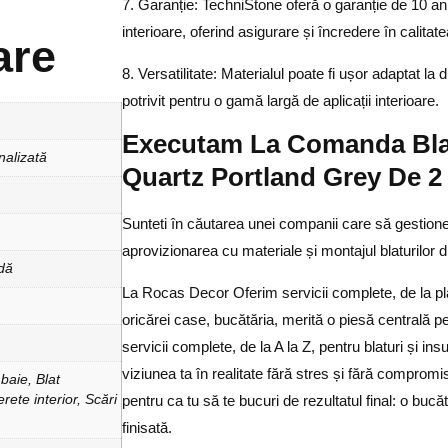
7. Garanție: TechniStone oferă o garanție de 10 ani p
interioare, oferind asigurare și încredere în calitate
are
8. Versatilitate: Materialul poate fi ușor adaptat la 
potrivit pentru o gamă largă de aplicații interioare.
Executam La Comanda Bla
nalizată
Quartz Portland Grey De 
Sunteti în căutarea unei companii care să gestionez
aprovizionarea cu materiale și montajul blaturilor d
dă
La Rocas Decor Oferim servicii complete, de la plan
oricărei case, bucătăria, merită o piesă centrală 
servicii complete, de la A la Z
, pentru blaturi și in
viziunea ta în realitate fără stres și fără comprom
baie, Blat
pentru ca tu să te bucuri de rezultatul final: o bucă
rete interior, Scări
finisată.