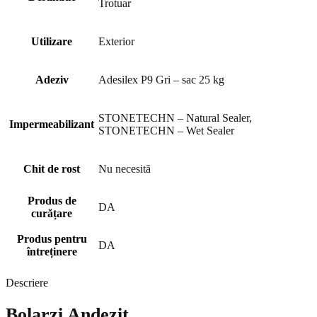
Trotuar
Utilizare
Exterior
Adeziv
Adesilex P9 Gri – sac 25 kg
STONETECHN – Natural Sealer,
Impermeabilizant
STONETECHN – Wet Sealer
Chit de rost
Nu necesită
Produs de
DA
curățare
Produs pentru
DA
întreținere
Descriere
Bolarzi Andezit