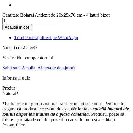
Cantitate Bolarzi Andezit de 20x25x70 cm - 4 laturi bizot
Adaugă în coș
Trimite mesaj direct pe WhatAspp
Nu știi ce să alegi?
Vezi ghidul cumparatorului!
Salut sunt Amalia. Ai nevoie de ajutor?
Informații utile
Produs
N
a
t
u
r
a
l
*
*
Piatra este un produs natural, iar fiecare lot este unic. Pentru a te
asigura că produsul corespunde așteptărilor tale,
solicită imagini ale
lotului disponibil înainte de a plasa comanda
. Produsul poate să
difere ușor față de cel din poze din cauza luminii și a calității
fotografiilor.