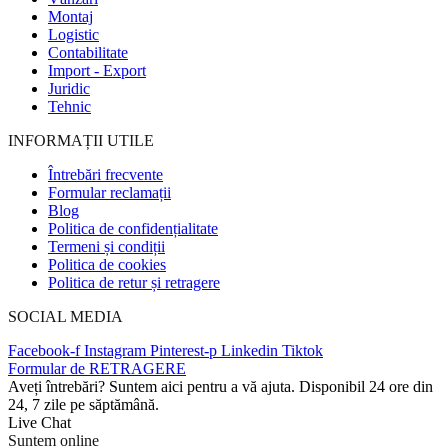
Montaj
Logistic
Contabilitate
Import - Export
Juridic
Tehnic
INFORMAȚII UTILE
Întrebări frecvente
Formular reclamații
Blog
Politica de confidențialitate
Termeni și condiții
Politica de cookies
Politica de retur și retragere
SOCIAL MEDIA
Facebook-f
Instagram
Pinterest-p
Linkedin
Tiktok
Formular de RETRAGERE
Aveți întrebări? Suntem aici pentru a vă ajuta. Disponibil 24 ore din
24, 7 zile pe săptămână.
Live Chat
Suntem online