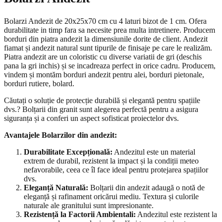
Bolarzi Andezit de 20x25x70 cm cu 4 laturi bizot de 1 cm. Ofera
durabilitate in timp fara sa necesite prea multa intretinere. Producem
borduri din piatra andezit la dimensiunile dorite de client. Andezit
fiamat și andezit natural sunt tipurile de finisaje pe care le realizăm.
Piatra andezit are un coloristic cu diverse variatii de gri (deschis
pana la gri inchis) și se incadreaza perfect in orice cadru. Producem,
vindem și montăm borduri andezit pentru alei, borduri pietonale,
borduri rutiere, bolard.
Căutați o soluție de protecție durabilă și elegantă pentru spațiile
dvs.? Bolțarii din granit sunt alegerea perfectă pentru a asigura
siguranța și a conferi un aspect sofisticat proiectelor dvs.
Avantajele Bolarzilor din andezit:
Durabilitate Excepțională:
Andezitul este un material
extrem de durabil, rezistent la impact și la condiții meteo
nefavorabile, ceea ce îl face ideal pentru protejarea spațiilor
dvs.
Eleganță Naturală:
Bolțarii din andezit adaugă o notă de
eleganță și rafinament oricărui mediu. Textura și culorile
naturale ale granitului sunt impresionante.
Rezistență la Factorii Ambientali:
Andezitul este rezistent la