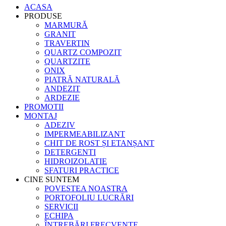
ACASA
PRODUSE
MARMURĂ
GRANIT
TRAVERTIN
QUARTZ COMPOZIT
QUARTZITE
ONIX
PIATRĂ NATURALĂ
ANDEZIT
ARDEZIE
PROMOTII
MONTAJ
ADEZIV
IMPERMEABILIZANT
CHIT DE ROST ȘI ETANȘANT
DETERGENTI
HIDROIZOLATIE
SFATURI PRACTICE
CINE SUNTEM
POVESTEA NOASTRA
PORTOFOLIU LUCRĂRI
SERVICII
ECHIPA
ÎNTREBĂRI FRECVENTE