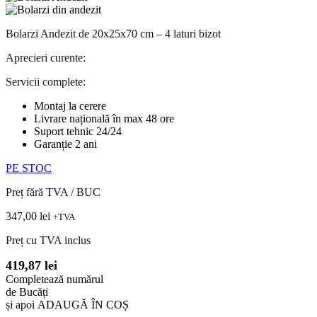
Bolarzi Andezit de 20x25x70 cm – 4 laturi bizot
Aprecieri curente:
Servicii complete:
Montaj la cerere
Livrare națională în max 48 ore
Suport tehnic 24/24
Garanție 2 ani
PE STOC
Preț fără TVA / BUC
347,00
lei
+TVA
Preț cu TVA inclus
419,87
lei
Completează
numărul
d
e
B
u
c
ă
ț
i
și
apoi
ADAUGĂ
ÎN
COȘ