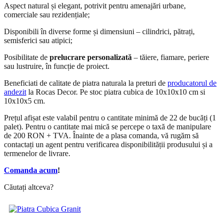
Aspect natural și elegant, potrivit pentru amenajări urbane,
comerciale sau rezidențiale;
Disponibili în diverse forme și dimensiuni – cilindrici, pătrați,
semisferici sau atipici;
Posibilitate de
prelucrare personalizată
– tăiere, fiamare, periere
sau lustruire, în funcție de proiect.
Beneficiati de calitate de piatra naturala la preturi de
producatorul de
andezit
la Rocas Decor. Pe stoc piatra cubica de 10x10x10 cm si
10x10x5 cm.
Prețul afișat este valabil pentru o cantitate minimă de 22 de bucăți (1
palet). Pentru o cantitate mai mică se percepe o taxă de manipulare
de 200 RON + TVA. Înainte de a plasa comanda, vă rugăm să
contactați un agent pentru verificarea disponibilității produsului și a
termenelor de livrare.
Comanda acum
!
Căutați altceva?