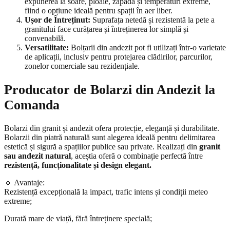
expunerea la soare, ploaie, zăpadă și temperaturi extreme,
fiind o opțiune ideală pentru spații în aer liber.
Ușor de Întreținut:
Suprafața netedă și rezistentă la pete a
granitului face curățarea și întreținerea lor simplă și
convenabilă.
Versatilitate:
Bolțarii din andezit pot fi utilizați într-o varietate
de aplicații, inclusiv pentru protejarea clădirilor, parcurilor,
zonelor comerciale sau rezidențiale.
Producator de Bolarzi din Andezit la
Comanda
Bolarzi din granit și andezit ofera protecție, eleganță și durabilitate.
Bolarzii din piatră naturală sunt alegerea ideală pentru delimitarea
estetică și sigură a spațiilor publice sau private. Realizați din
granit
sau andezit natural
, aceștia oferă o combinație perfectă între
rezistență, funcționalitate și design elegant.
🔹 Avantaje:
Rezistență excepțională la impact, trafic intens și condiții meteo
extreme;
Durată mare de viață, fără întreținere specială;