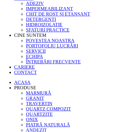
ADEZIV
IMPERMEABILIZANT
CHIT DE ROST ȘI ETANȘANT
DETERGENTI
HIDROIZOLATIE
SFATURI PRACTICE
CINE SUNTEM
POVESTEA NOASTRA
PORTOFOLIU LUCRĂRI
SERVICII
ECHIPA
ÎNTREBĂRI FRECVENTE
CARIERE
CONTACT
ACASA
PRODUSE
MARMURĂ
GRANIT
TRAVERTIN
QUARTZ COMPOZIT
QUARTZITE
ONIX
PIATRĂ NATURALĂ
ANDEZIT