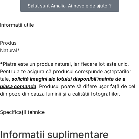
Salut sunt Amalia. Ai nevoie de ajutor?
Informații utile
Produs
N
a
t
u
r
a
l
*
*
Piatra este un produs natural, iar fiecare lot este unic.
Pentru a te asigura că produsul corespunde așteptărilor
tale,
solicită imagini ale lotului disponibil înainte de a
plasa comanda
. Produsul poate să difere ușor față de cel
din poze din cauza luminii și a calității fotografiilor.
Specificații tehnice
Informații suplimentare