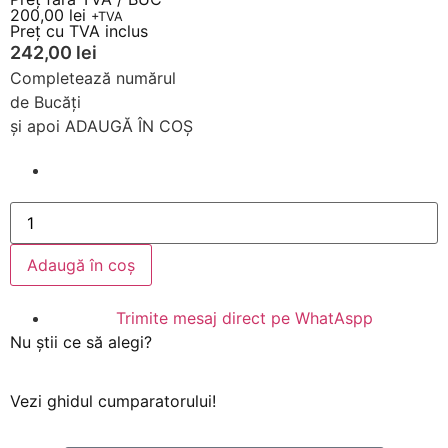
200,00
lei
+TVA
Preț cu TVA inclus
242,00
lei
Completează
numărul
d
e
B
u
c
ă
ț
i
și
apoi
ADAUGĂ
ÎN
COȘ
Adaugă în coș
Trimite mesaj direct pe WhatAspp
Nu știi ce să alegi?
Vezi ghidul cumparatorului!