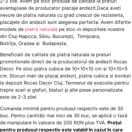
2-3 zile. Avem pe stoc produse de calitate la preturi
avantajoase de producator placaje andezit.Daca aveti
nevoie de piatra naturala cu grad crescut de rezistenta,
placajele din andezit sunt alegerea perfecta. Avem diferite
modele de
piatra naturala
pe stoc in depozitele noastre
din Cluj-Napoca, Sibiu, București, Timișoara,
Bistrița, Oradea si Budapesta.
Beneficiati de calitate de piatra naturala la preturi
promotionale direct de la producatorul de andezit Rocas
Decor. Pe stoc piatra cubica de 10x10x10 cm si 10x10x5
cm. Stocuri mari de placaj andezit, piatra cubica si borduri
la depozit Rocas Decor Cluj. Termenul de executie pentru
trepte scari si glafuri, blaturi și alte piese personalizate
este de 2-3 zile!
Comanda minimă pentru produsul respectiv este de 30
buc. Pentru cantități mai mici de 30 buc, se aplică o taxă
de manipulare în valoare de 200 RON plus TVA.
Prețul
pentru produsul respectiv este valabil în cazul în care