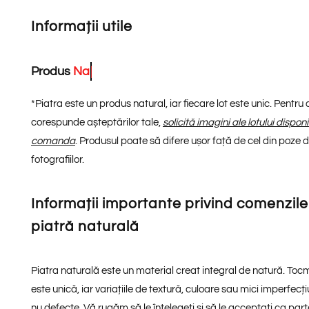
Informații utile
Produs
N
a
t
u
r
a
l
*
*
Piatra este un produs natural, iar fiecare lot este unic. Pentru
corespunde așteptărilor tale,
solicită imagini ale lotului dispon
comanda
. Produsul poate să difere ușor față de cel din poze din
fotografiilor.
Informații importante privind comenzile
piatră naturală
Piatra naturală este un material creat integral de natură. Toc
este unică, iar variațiile de textură, culoare sau mici imperfecți
nu defecte. Vă rugăm să le înțelegeți și să le acceptați ca part