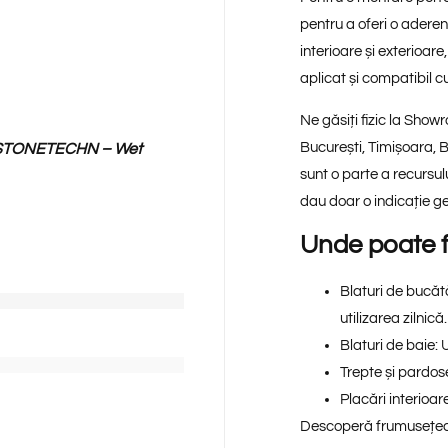
pentru a oferi o aderen
interioare și exterioare
aplicat și compatibil cu
Ne găsiți fizic la Show
București, Timișoara, Bi
 STONETECHN – Wet
sunt o parte a recursul
dau doar o indicație g
Unde poate fi
Blaturi de bucătăr
utilizarea zilnică.
Blaturi de baie:
U
Trepte și pardose
Placări interioare
Descoperă frumusețe