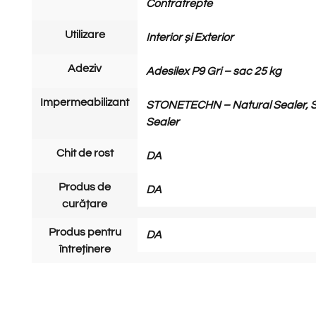
Contratrepte
Utilizare
Interior și Exterior
Adeziv
Adesilex P9 Gri – sac 25 kg
Impermeabilizant
STONETECHN – Natural Sealer,
Sealer
Chit de rost
DA
Produs de
DA
curățare
Produs pentru
DA
întreținere