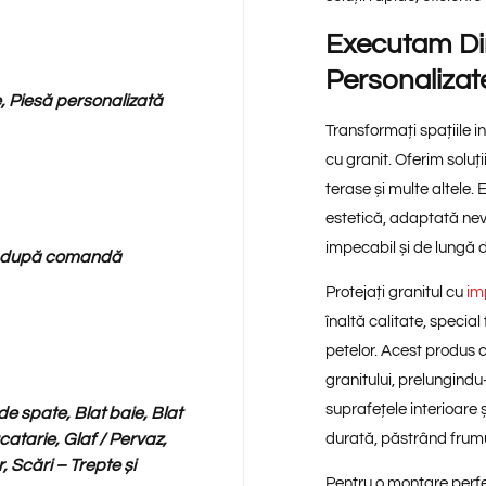
Executam Din
Personalizat
, Piesă personalizată
Transformați spațiile i
cu granit. Oferim soluț
terase și multe altele.
estetică, adaptată nev
impecabil și de lungă 
tă după comandă
Protejați granitul cu
im
înaltă calitate, specia
petelor. Acest produs c
granitului, prelungindu-
suprafețele interioare 
e spate, Blat baie, Blat
catarie, Glaf / Pervaz,
durată, păstrând frumus
, Scări – Trepte și
Pentru o montare perfe