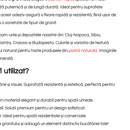
ță puternică și de lungă durată. Ideal pentru suprafețe
, acest adeziv asigură o fixare rapidă și rezistentă, fiind ușor de
 o varietate de tipuri de granit.
room-urile și depozitele noastre din: Cluj-Napoca, Sibiu,
strița, Craiova si Budapesta. Culorile și variatia de textură
ui natural pentru toate produsele din
piatră naturala
. Imaginile
enerală.
 utilizat?
ie și insule:
Suprafață rezistentă și estetică, perfectă pentru
n material elegant și durabil pentru spații umede.
li:
Soluții premium pentru un design sofisticat.
:
Ideal pentru spații rezidențiale și comerciale.
a
granitului
și adaugă un element distinctiv bucătăriei tale!