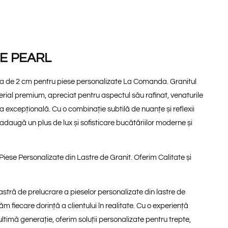
E PEARL
ra de 2 cm pentru piese personalizate La Comanda. Granitul
erial premium, apreciat pentru
aspectul său rafinat
, venaturile
ea excepțională
. Cu o combinație subtilă de nuanțe și reflexii
it adaugă un plus de
lux și sofisticare
bucătăriilor moderne și
iese Personalizate din Lastre de Granit. Oferim Calitate și
stră de prelucrare a pieselor personalizate din lastre de
m fiecare dorință a clientului în realitate. Cu o experiență
ultimă generație, oferim soluții personalizate pentru trepte,