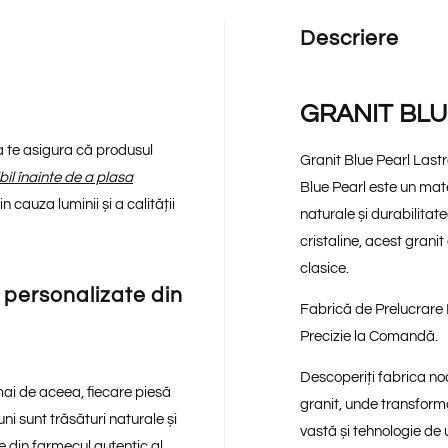
Descriere
GRANIT BLU
 a te asigura că produsul
Granit Blue Pearl Last
ibil înainte de a plasa
Blue Pearl este un mat
 cauza luminii și a calității
naturale și
durabilitat
cristaline, acest gran
clasice.
 personalizate din
Fabrică de Prelucrare P
Precizie la Comandă.
Descoperiți fabrica noa
mai de aceea, fiecare piesă
granit, unde transformă
uni sunt trăsături naturale și
vastă și tehnologie de 
e din farmecul autentic al