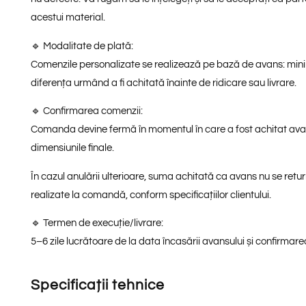
acestui material.
🔹 Modalitate de plată:
Comenzile personalizate se realizează pe bază de avans: min
diferența urmând a fi achitată înainte de ridicare sau livrare.
🔹 Confirmarea comenzii:
Comanda devine fermă în momentul în care a fost achitat avan
dimensiunile finale.
În cazul anulării ulterioare, suma achitată ca avans nu se retu
realizate la comandă, conform specificațiilor clientului.
🔹 Termen de execuție/livrare:
5–6 zile lucrătoare de la data încasării avansului și confirmarea 
Specificații tehnice