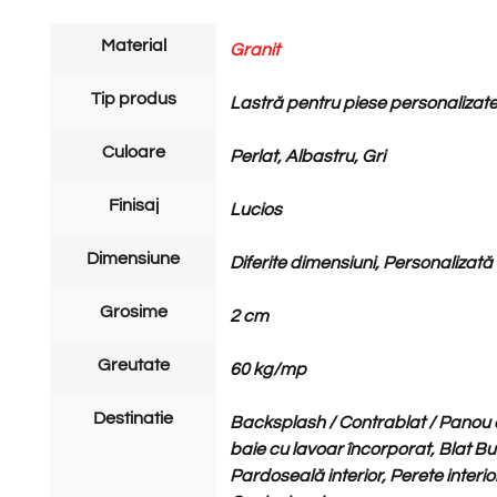
Material
Granit
Tip produs
Lastră pentru piese personalizate
Culoare
Perlat, Albastru, Gri
Finisaj
Lucios
Dimensiune
Diferite dimensiuni, Personaliza
Grosime
2 cm
Greutate
60 kg/mp
Destinatie
Backsplash / Contrablat / Panou d
baie cu lavoar încorporat, Blat Bu
Pardoseală interior, Perete interior