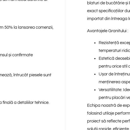
blaturi de bucătărie și 
exact specificațiilor 
importat din întreaga l
im 50% la lansarea comenzii,
Avantajele Granitului :
Rezistență excep
temperaturi ridic
sul și confirmate
Estetică deosebi
pentru orice stil
Ușor de întreținu
rnează, întrucât piesele sunt
menținerea aspe
Versatilitate:
Ide
pentru placări ve
finală a detaliilor tehnice.
Echipa noastră de expe
folosind utilaje performa
proiect să reflecte per
soluții rapide, eficiente