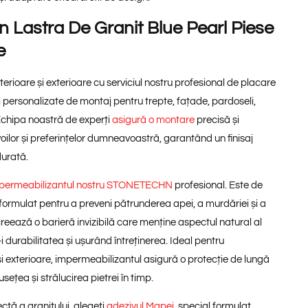
 Lastra De Granit Blue Pearl Piese
e
nterioare și exterioare cu serviciul nostru profesional de placare
ii personalizate de montaj pentru trepte, fațade, pardoseli,
 Echipa noastră de experți
asigură o montare
precisă și
oilor și preferințelor dumneavoastră, garantând un finisaj
durată.
permeabilizantul nostru STONETECHN
profesional. Este de
l formulat pentru a preveni pătrunderea apei, a murdăriei și a
reează o barieră invizibilă care menține aspectul natural al
i durabilitatea și ușurând întreținerea. Ideal pentru
și exterioare, impermeabilizantul asigură o protecție de lungă
ețea și strălucirea pietrei în timp.
ctă a granitului, alegeți
adezivul Mapei
, special formulat