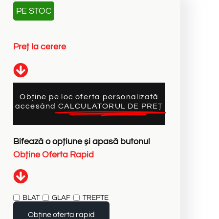
PE STOC
P
r
e
ț
l
a
c
e
r
e
r
e
Obține pe loc oferta personalizată
accesând
CALCULATORUL DE PREȚ
Bifează
o
opțiune
și
apasă
butonul
O
b
ț
i
n
e
O
f
e
r
t
a
R
a
p
i
d
BLAT
GLAF
TREPTE
Obține oferta rapid