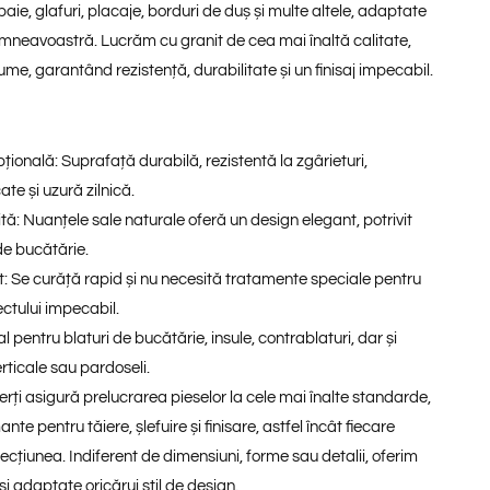
baie, glafuri, placaje, borduri de duș și multe altele, adaptate
dumneavoastră. Lucrăm cu granit de cea mai înaltă calitate,
ume, garantând rezistență, durabilitate și un finisaj impecabil.
țională:
Suprafață durabilă, rezistentă la zgârieturi,
ate și uzură zilnică.
tă:
Nuanțele sale naturale oferă un design elegant, potrivit
 de bucătărie.
t:
Se curăță rapid și nu necesită tratamente speciale pentru
ctului impecabil.
al pentru
blaturi de bucătărie
,
insule
,
contrablaturi
, dar și
rticale sau pardoseli.
rți asigură prelucrarea pieselor la cele mai înalte standarde,
nte pentru tăiere, șlefuire și finisare, astfel încât fiecare
fecțiunea. Indiferent de dimensiuni, forme sau detalii, oferim
 și adaptate oricărui stil de design.