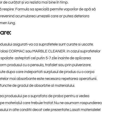
or de curățat și va rezista mai bine în timp.
ă respire:
Formula sa specială permite vaporilor de apă să
 prevenind acumularea umezelii care ar putea deteriora
rmen lung.
are:
odusului asigurati-va ca suprafetele sunt curate si uscate.
i folosi CORMAC sau MARBLE CLEANER. In cazul suprafetelor
palate asteptati cel putin 5-7 zile inainte de aplicarea
form produsul cu o pensula, trafalet sau prin pulverizare.
ute dupa care indepartati surplusul de produs cu o carpa
etelor mai absorbante este necesara repetarea operatiunii.
functie de gradul de absorbtie al materialului.
a produsului pe o suprafata de proba pentru a vedea
i pe materialul care trebuie tratat.Nu ne asumam raspunderea
ului in alte conditii decat cele prezentate.Lasati materialelel