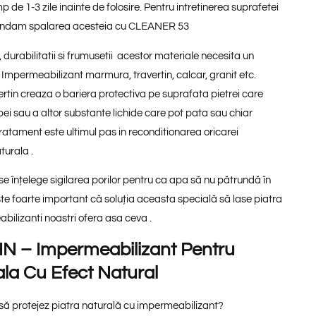
p de 1-3 zile inainte de folosire. Pentru intretinerea suprafetei
mandam spalarea acesteia cu CLEANER 53
, durabilitatii si frumusetii acestor materiale necesita un
 Impermeabilizant marmura, travertin, calcar, granit etc.
rtin creaza o bariera protectiva pe suprafata pietrei care
ei sau a altor substante lichide care pot pata sau chiar
ratament este ultimul pas in reconditionarea oricarei
turala .
e înțelege sigilarea porilor pentru ca apa să nu pătrundă în
ste foarte important că soluția aceasta specială să lase piatra
abilizanti noastri ofera asa ceva .
– Impermeabilizant Pentru
ala Cu Efect Natural
să protejez piatra naturală cu impermeabilizant?