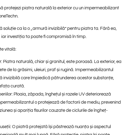
ă protejezi piatra naturală la exterior cu un impermeabilizant
oneTechn.
soluție ca la o „armură invizibilă” pentru piatra ta. Fără ea,
 iar investiția ta poate fi compromisă în timp.
e vitală:
r:
Piatra naturală, chiar și granitul, este poroasă. La exterior, ea
e de la grăsimi, uleiuri, praf și rugină. Impermeabilizantul
ă invizibilă care împiedică pătrunderea acestor substanțe,
fața curată.
riilor:
Ploaia, zăpada, înghețul și razele UV deteriorează
Impermeabilizantul o protejează de factorii de mediu, prevenind
iunea și apariția fisurilor cauzate de ciclurile de îngheț-
seții:
O piatră protejată își păstrează nuanța și aspectul
 perioadă mult mai lungă. Fără protecție, piatra își poate