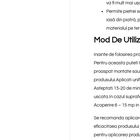
va fi mult mai uș
Permite pietrei s
iasă din piatră,
materialul pe te
Mod De Utiliz
Inainte de folosirea pr
Pentru aceasta putet
proaspat montate sau s
produsului.Aplicati uni
Asteptati 15-20 de min
uscata.In cazul supraf
Acoperire 6 – 15 mp in 
Se recomanda aplicare
eficacitaea produsulu
pentru aplicarea produs