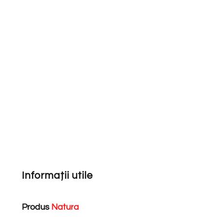
Informații utile
Produs
N
a
t
u
r
a
l
*