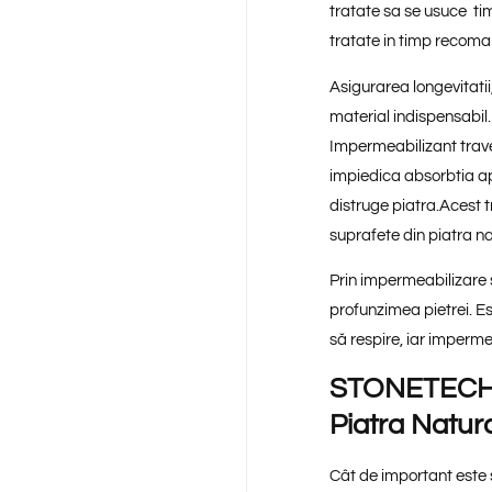
tratate sa se usuce tim
tratate in timp reco
Asigurarea longevitatii
material indispensabil.
Impermeabilizant trave
impiedica absorbtia ap
distruge piatra.Acest t
suprafete din piatra na
Prin impermeabilizare s
profunzimea pietrei. E
să respire, iar imperme
STONETECHN 
Piatra Natur
Cât de important este 