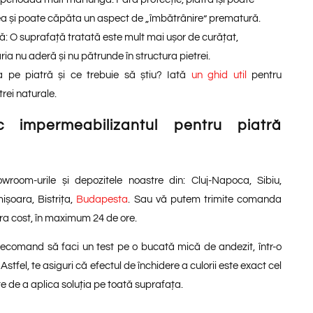
a și poate căpăta un aspect de „îmbătrânire” prematură.
ă:
O suprafață tratată este mult mai ușor de curățat,
a nu aderă și nu pătrunde în structura pietrei.
a pe piatră și ce trebuie să știu? Iată
un ghid util
pentru
rei naturale.
 impermeabilizantul pentru piatră
owroom-urile și depozitele noastre din: Cluj-Napoca, Sibiu,
mișoara, Bistrița,
Budapesta
. Sau vă putem trimite comanda
tra cost, în maximum 24 de ore.
 recomand să faci un test pe o bucată mică de andezit, într-o
 Astfel, te asiguri că efectul de închidere a culorii este exact cel
nte de a aplica soluția pe toată suprafața.