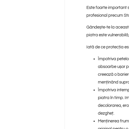
Este
foarte important
s
profesional precum St
Gândește-te la această 
piatra este vulnerabilă,
Iată de ce protecția est
Împotriva petelo
absoarbe ușor pet
creează o barier
menținând supra
Împotriva intempe
piatra în timp. 
decolorarea, eroz
dezgheț.
Menținerea frumu
original pentru o