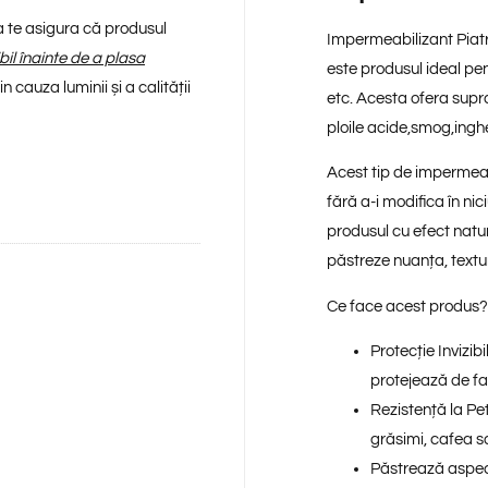
 a te asigura că produsul
Impermeabilizant Pia
ibil înainte de a plasa
este produsul ideal pen
 cauza luminii și a calității
etc. Acesta ofera supraf
ploile acide,smog,ingh
Acest tip de impermeab
fără a-i modifica în nic
produsul cu efect natur
păstreze nuanța, textura
Ce face acest produs?
Protecție Invizibi
protejează de fac
Rezistență la Pet
grăsimi, cafea s
Păstrează aspect