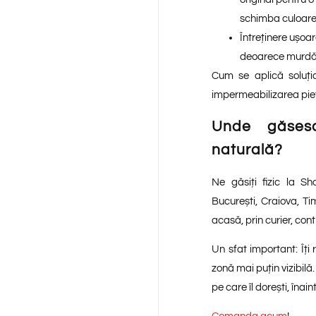
schimba culoare
Întreținere ușoar
deoarece murdări
Cum se aplică soluți
impermeabilizarea piet
Unde găsesc
naturală?
Ne găsiți fizic la Sh
București, Craiova, Ti
acasă, prin curier, con
Un sfat important:
Îți
zonă mai puțin vizibilă.
pe care îl dorești, înai