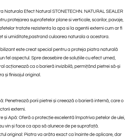
tra Naturala Efect Natural STONETECHN.
NATURAL SEALER
tru protejarea suprafetelor plane si verticale, scarilor, pavaje,
etelor tratate rezistenta la apa si la agentii externi cum ar fi
et si umiditate,pastrand culoarea naturala a acestora.
ilizant este creat special pentru a proteja piatra naturală
iun fel aspectul
. Spre deosebire de soluțiile cu efect umed,
al acționează ca o barieră invizibilă, permițând pietrei să-și
 și finisajul original.
lă:
Penetrează porii pietrei și creează o barieră internă, care o
torii externi.
e și Apă:
Oferă o protecție excelentă împotriva petelor de ulei,
au vin și face ca apa să alunece de pe suprafață.
ul original:
Piatra va arăta exact ca înainte de aplicare, dar