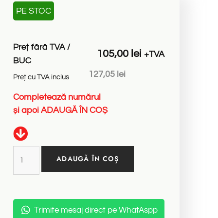
PE STOC
Preț fără TVA /
105,00
lei
+TVA
BUC
127,05
lei
Preț cu TVA inclus
Completează
numărul
d
e
B
u
c
ă
ț
i
și
apoi
ADAUGĂ
ÎN
COȘ
ADAUGĂ ÎN COȘ
Trimite mesaj direct pe WhatAspp