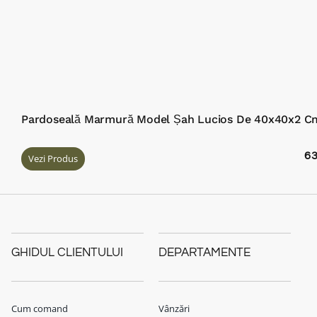
Pardoseală Marmură Model Șah Lucios De 40x40x2 C
6
Vezi Produs
GHIDUL CLIENTULUI
DEPARTAMENTE
Cum comand
Vânzări