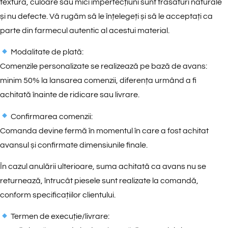
textură, culoare sau mici imperfecțiuni sunt trăsături naturale
și nu defecte. Vă rugăm să le înțelegeți și să le acceptați ca
parte din farmecul autentic al acestui material.
Modalitate de plată:
Comenzile personalizate se realizează pe bază de avans:
minim 50% la lansarea comenzii, diferența urmând a fi
achitată înainte de ridicare sau livrare.
Confirmarea comenzii:
Comanda devine fermă în momentul în care a fost achitat
avansul și confirmate dimensiunile finale.
În cazul anulării ulterioare, suma achitată ca avans nu se
returnează, întrucât piesele sunt realizate la comandă,
conform specificațiilor clientului.
Termen de execuție/livrare: