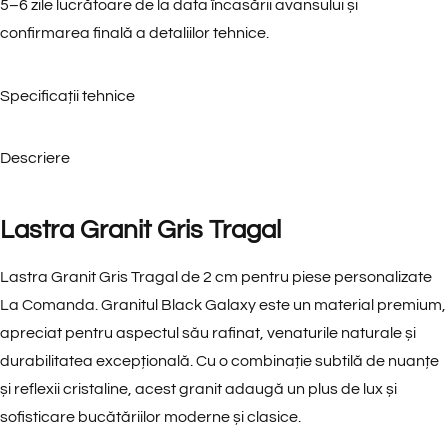
5–6 zile lucrătoare de la data încasării avansului și
confirmarea finală a detaliilor tehnice.
Specificații tehnice
Descriere
Lastra Granit Gris Tragal
Lastra Granit Gris Tragal de 2 cm pentru piese personalizate
La Comanda. Granitul Black Galaxy este un material premium,
apreciat pentru
aspectul său rafinat
, venaturile naturale și
durabilitatea excepțională
. Cu o combinație subtilă de nuanțe
și reflexii cristaline, acest granit adaugă un plus de
lux și
sofisticare
bucătăriilor moderne și clasice.