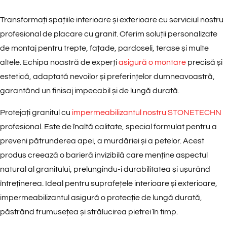
Transformați spațiile interioare și exterioare cu serviciul nostru
profesional de placare cu granit. Oferim soluții personalizate
de montaj pentru trepte, fațade, pardoseli, terase și multe
altele. Echipa noastră de experți
asigură o montare
precisă și
estetică, adaptată nevoilor și preferințelor dumneavoastră,
garantând un finisaj impecabil și de lungă durată.
Protejați granitul cu
impermeabilizantul nostru STONETECHN
profesional. Este de înaltă calitate, special formulat pentru a
preveni pătrunderea apei, a murdăriei și a petelor. Acest
produs creează o barieră invizibilă care menține aspectul
natural al granitului, prelungindu-i durabilitatea și ușurând
întreținerea. Ideal pentru suprafețele interioare și exterioare,
impermeabilizantul asigură o protecție de lungă durată,
păstrând frumusețea și strălucirea pietrei în timp.