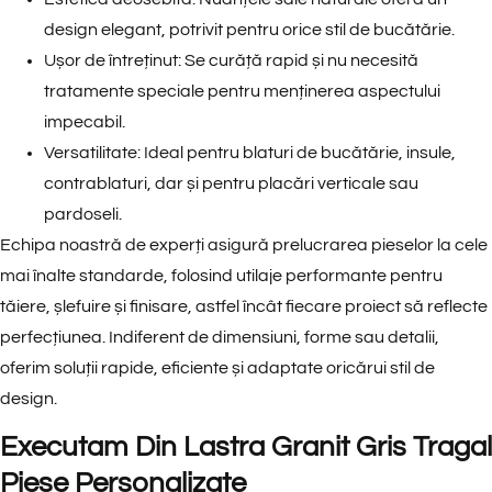
design elegant, potrivit pentru orice stil de bucătărie.
Ușor de întreținut:
Se curăță rapid și nu necesită
tratamente speciale pentru menținerea aspectului
impecabil.
Versatilitate:
Ideal pentru
blaturi de bucătărie
,
insule
,
contrablaturi
, dar și pentru placări verticale sau
pardoseli.
Echipa noastră de experți asigură prelucrarea pieselor la cele
mai înalte standarde, folosind utilaje performante pentru
tăiere, șlefuire și finisare, astfel încât fiecare proiect să reflecte
perfecțiunea. Indiferent de dimensiuni, forme sau detalii,
oferim soluții rapide, eficiente și adaptate oricărui stil de
design.
Executam Din Lastra Granit Gris Tragal
Piese Personalizate