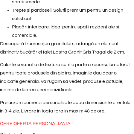
spații umede.
Trepte și pardoseli:
Soluții premium pentru un design
sofisticat.
Placări interioare:
Ideal pentru spații rezidențiale și
comerciale.
Descoperă frumusețea
granitului
și adaugă un element
distinctiv bucătăriei tale! Lastra Granit Gris Tragal de 2 cm.
Culorile si variatia de textura sunt o parte a recursului natural
pentru toate produsele din piatra. Imaginile dau doar o
indicatie generala. Va rugam sa vedeti produsele actuale,
inainte de luarea unei decizii finale.
Prelucram comenzi personalizate dupa dimensiunile clientului
in 3-4 zile. Livrare in toata tara in maxim 48 de ore.
CERE OFERTA PERSONALIZATA
!