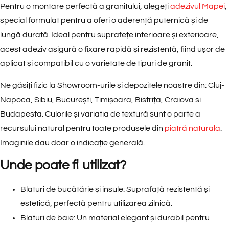
Pentru o montare perfectă a granitului, alegeți
adezivul Mapei
,
special formulat pentru a oferi o aderență puternică și de
lungă durată. Ideal pentru suprafețe interioare și exterioare,
acest adeziv asigură o fixare rapidă și rezistentă, fiind ușor de
aplicat și compatibil cu o varietate de tipuri de granit.
Ne găsiți fizic la Showroom-urile și depozitele noastre din: Cluj-
Napoca, Sibiu, București, Timișoara, Bistrița, Craiova si
Budapesta. Culorile și variatia de textură sunt o parte a
recursului natural pentru toate produsele din
piatră naturala
.
Imaginile dau doar o indicație generală.
Unde poate fi utilizat?
Blaturi de bucătărie și insule:
Suprafață rezistentă și
estetică, perfectă pentru utilizarea zilnică.
Blaturi de baie:
Un material elegant și durabil pentru