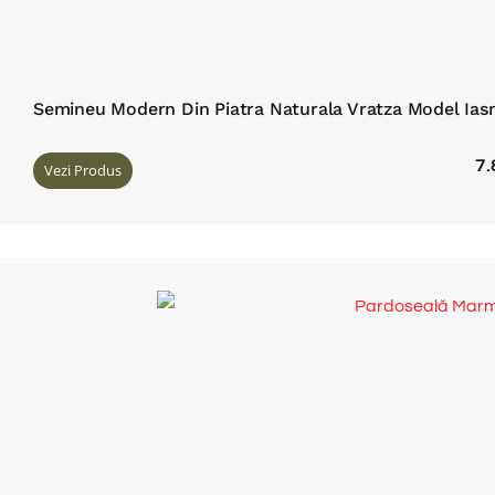
Semineu Modern Din Piatra Naturala Vratza Model Ia
7
Vezi Produs