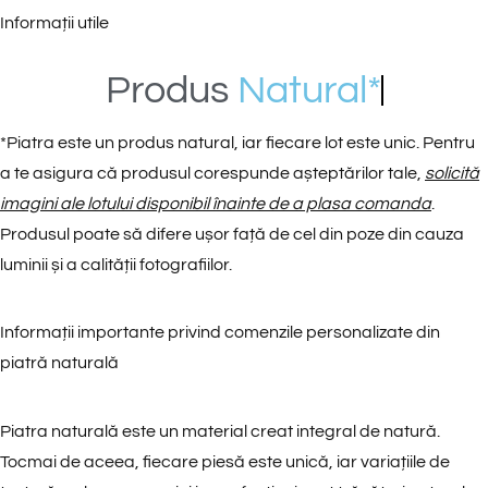
Informații utile
Produs
N
a
t
u
r
a
l
*
*
Piatra este un produs natural, iar fiecare lot este unic. Pentru
a te asigura că produsul corespunde așteptărilor tale,
solicită
imagini ale lotului disponibil înainte de a plasa comanda
.
Produsul poate să difere ușor față de cel din poze din cauza
luminii și a calității fotografiilor.
Informații importante privind comenzile personalizate din
piatră naturală
Piatra naturală este un material creat integral de natură.
Tocmai de aceea, fiecare piesă este unică, iar variațiile de