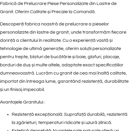
Fabrică de Prelucrare Piese Personalizate din Lastre de
Granit. Oferim Calitate și Precizie la Comandă.
Descoperiți fabrica noastră de prelucrare a pieselor
personalizate din lastre de granit, unde transformăm fiecare
dorință a clientului în realitate. Cu o experiență vastă și
tehnologie de ultimă generație, oferim soluții personalizate
pentru trepte, blaturi de bucătărie și baie, glafuri, placaje,
borduri de duș și multe altele, adaptate exact specificațiilor
dumneavoastră. Lucrăm cu granit de cea mai înaltă calitate,
importat din întreaga lume, garantând rezistență, durabilitate
și un finisaj impecabil.
Avantajele Granitului :
Rezistență excepțională:
Suprafață durabilă, rezistentă
la zgârieturi, temperaturi ridicate și uzură zilnică.
Estetică deosebită:
Nuanțele sale naturale oferă un