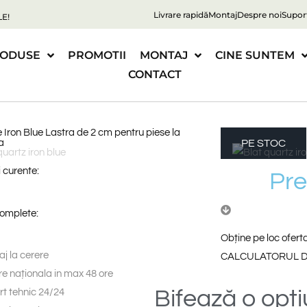
Livrare rapidă
Montaj
Despre noi
Supor
E!
ODUSE
PROMOTII
MONTAJ
CINE SUNTEM
CONTACT
 Iron Blue Lastra de 2 cm pentru piese la
a
PE STOC
 curente:
P
r
complete:
Obține pe loc ofer
j la cerere
CALCULATORUL D
re naționala in max 48 ore
Bifează
o
opț
t tehnic 24/24