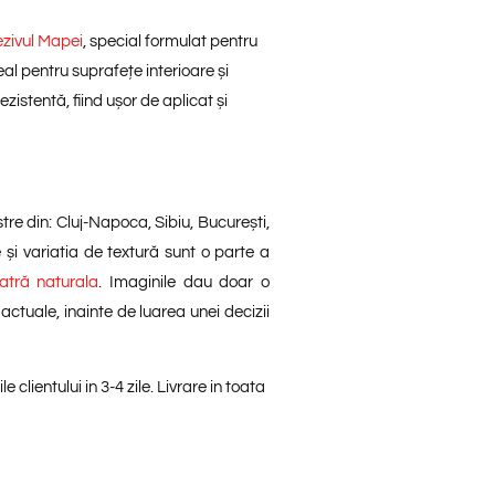
zivul Mapei
, special formulat pentru
eal pentru suprafețe interioare și
ezistentă, fiind ușor de aplicat și
tre din: Cluj-Napoca, Sibiu, București,
e și variatia de textură sunt o parte a
iatră naturala
. Imaginile dau doar o
ctuale, inainte de luarea unei decizii
lientului in 3-4 zile. Livrare in toata