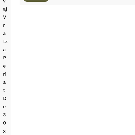
V
Aj
V
R
A
Tz
A
P
E
Ri
A
T
D
E
3
0
X