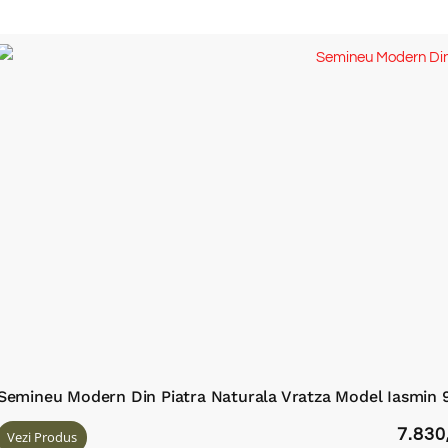
Semineu Modern Din Piatra Naturala Vratza Model Iasmin
7.830
Vezi Produs