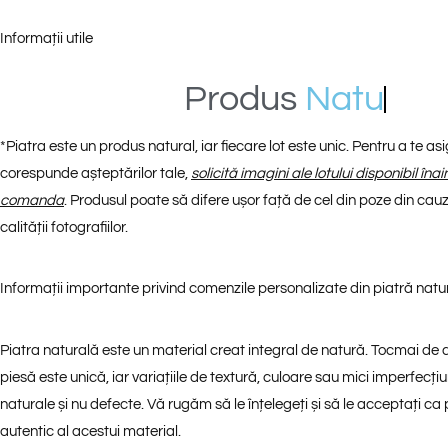
Informații utile
Produs
N
a
t
u
r
a
l
*
*
Piatra este un produs natural, iar fiecare lot este unic. Pentru a te a
corespunde așteptărilor tale,
solicită imagini ale lotului disponibil îna
comanda
. Produsul poate să difere ușor față de cel din poze din cauza
calității fotografiilor.
Informații importante privind comenzile personalizate din piatră natu
Piatra naturală este un material creat integral de natură. Tocmai de 
piesă este unică, iar variațiile de textură, culoare sau mici imperfecțiu
naturale și nu defecte. Vă rugăm să le înțelegeți și să le acceptați ca
autentic al acestui material.