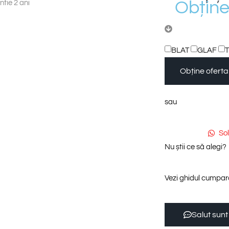
O
b
ț
i
n
tie 2 ani
BLAT
GLAF
Obține oferta
sau
So
Nu știi ce să alegi?
Vezi ghidul cumpara
Salut sunt