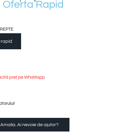
e
O
f
e
r
t
a
R
a
p
i
d
TREPTE
 rapid
licită preț pe WhatAspp
torului!
 Amalia. Ai nevoie de ajutor?