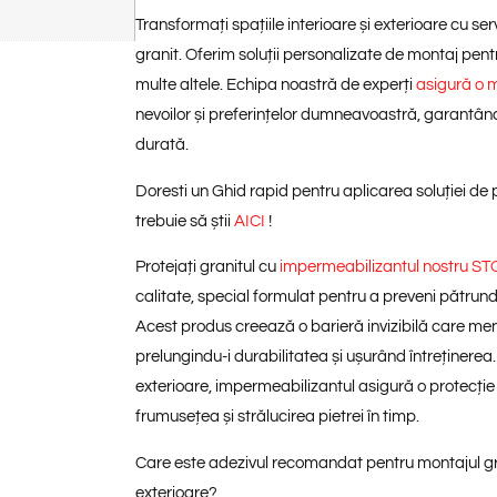
Transformați spațiile interioare și exterioare cu se
granit. Oferim soluții personalizate de montaj pentr
multe altele. Echipa noastră de experți
asigură o 
nevoilor și preferințelor dumneavoastră, garantând
durată.
Doresti un Ghid rapid pentru aplicarea soluției de p
trebuie să știi
AICI
!
Protejați granitul cu
impermeabilizantul nostru 
calitate, special formulat pentru a preveni pătrund
Acest produs creează o barieră invizibilă care menț
prelungindu-i durabilitatea și ușurând întreținerea.
exterioare, impermeabilizantul asigură o protecți
frumusețea și strălucirea pietrei în timp.
Care este adezivul recomandat pentru montajul grani
exterioare?