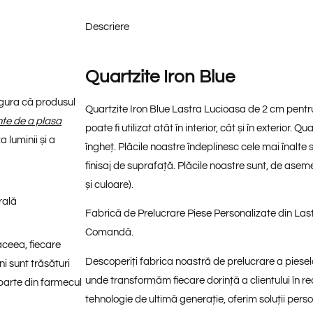
Descriere
Quartzite Iron Blue
sigura că produsul
Quartzite Iron Blue Lastra Lucioasa de 2 cm pent
inte de a plasa
poate fi utilizat atât în interior, cât și în exterior. Qu
 luminii și a
îngheț. Plăcile noastre îndeplinesc cele mai înalte
finisaj de suprafață. Plăcile noastre sunt, de ase
și culoare).
rală
Fabrică de Prelucrare Piese Personalizate din Lastr
Comandă.
aceea, fiecare
Descoperiți fabrica noastră de prelucrare a pieselo
ni sunt trăsături
unde transformăm fiecare dorință a clientului în rea
 parte din farmecul
tehnologie de ultimă generație, oferim soluții perso