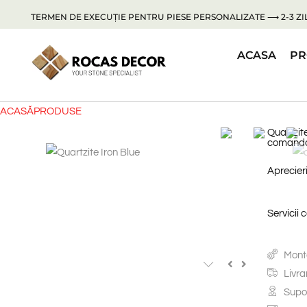
TERMEN DE EXECUȚIE PENTRU PIESE PERSONALIZATE ⟶ 2-3 ZIL
ACASA
PR
ACASĂ
PRODUSE
Quartzite
comand
Aprecieri
Servicii 
Monta
Livra
Supor