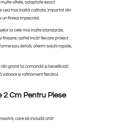
și multe altele, adaptate exact
 cea mai înaltă calitate, importat din
 un finisaj impecabil.
elor la cele mai înalte standarde,
i finisare, astfel încât fiecare proiect
orme sau detalii, oferim soluții rapide,
 din granit la comandă și beneficiați
 valoare și rafinament fiecărui
De 2 Cm Pentru Piese
oastră, care să includă atât