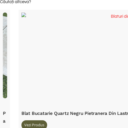
Căutați altceva?
P
Blat Bucatarie Quartz Negru Pietranera Din Las
A
Vezi Produs