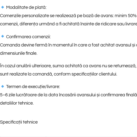
Modalitate de plată:
Comenzile personalizate se realizează pe bază de avans: minim 50%
comenzii, diferența urmând a fi achitată înainte de ridicare sau livrare
Confirmarea comenzii:
Comanda devine fermă în momentul în care a fost achitat avansul și
dimensiunile finale.
În cazul anulării ulterioare, suma achitată ca avans nu se returnează,
sunt realizate la comandă, conform specificațiilor clientului.
Termen de execuție/livrare:
5–6 zile lucrătoare de la data încasării avansului și confirmarea finală
detaliilor tehnice.
Specificații tehnice