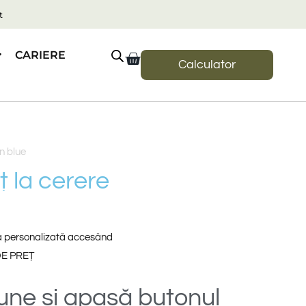
t
CARIERE
Calculator
e
ț
l
a
c
e
r
e
r
e
ta personalizată accesând
E PREȚ
iune
și
apasă
butonul