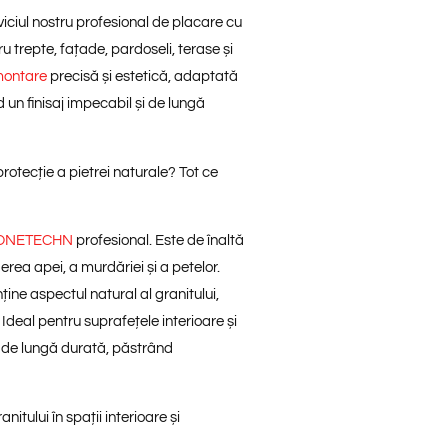
rviciul nostru profesional de placare cu
u trepte, fațade, pardoseli, terase și
montare
precisă și estetică, adaptată
 un finisaj impecabil și de lungă
rotecție a pietrei naturale? Tot ce
STONETECHN
profesional. Este de înaltă
erea apei, a murdăriei și a petelor.
ine aspectul natural al granitului,
 Ideal pentru suprafețele interioare și
e de lungă durată, păstrând
tului în spații interioare și