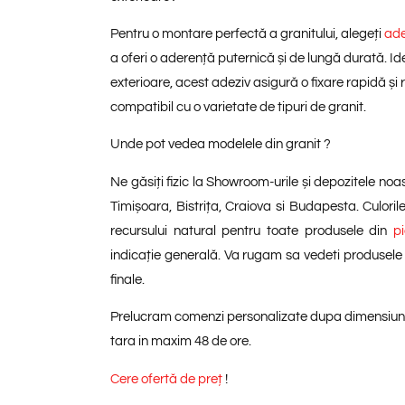
Pentru o montare perfectă a granitului, alegeți
ade
a oferi o aderență puternică și de lungă durată. Id
exterioare, acest adeziv asigură o fixare rapidă și r
compatibil cu o varietate de tipuri de granit.
Unde pot vedea modelele din granit ?
Ne găsiți fizic la Showroom-urile și depozitele noas
Timișoara, Bistrița, Craiova si Budapesta. Culoril
recursului natural pentru toate produsele din
p
indicație generală. Va rugam sa vedeti produsele a
finale.
Prelucram comenzi personalizate dupa dimensiunile c
tara in maxim 48 de ore.
Cere ofertă de preț
!