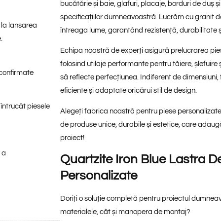
bucătărie și baie, glafuri, placaje, borduri de duș 
specificațiilor dumneavoastră. Lucrăm cu granit de
 la lansarea
întreaga lume, garantând rezistență, durabilitate și
.
Echipa noastră de experți asigură prelucrarea pies
folosind utilaje performante pentru tăiere, șlefuire ș
 confirmate
să reflecte perfecțiunea. Indiferent de dimensiuni, f
eficiente și adaptate oricărui stil de design.
 întrucât piesele
Alegeți fabrica noastră pentru piese personalizate
de produse unice, durabile și estetice, care adaugă
proiect!
 a
Quartzite Iron Blue Lastra 
Personalizate
Doriți o soluție completă pentru proiectul dumneav
materialele, cât și manopera de montaj?