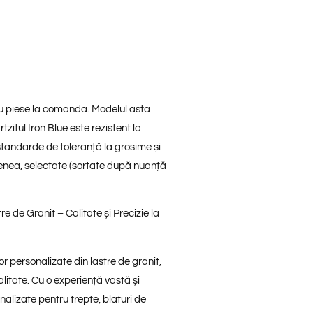
ru piese la comanda. Modelul asta
artzitul Iron Blue este rezistent la
 standarde de toleranță la grosime și
menea, selectate (sortate după nuanță
e de Granit – Calitate și Precizie la
r personalizate din lastre de granit,
litate. Cu o experiență vastă și
nalizate pentru trepte, blaturi de