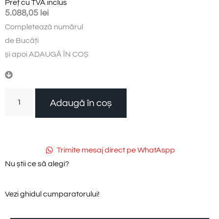
Preț cu TVA inclus
5.088,05
lei
Completează
numărul
d
e
B
u
c
ă
ț
i
și
apoi
ADAUGĂ
ÎN
COȘ
Adaugă în coș
Trimite mesaj direct pe WhatAspp
Nu știi ce să alegi?
Vezi ghidul cumparatorului!