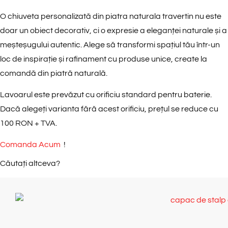
O
chiuveta personalizată din piatra naturala
travertin nu este
doar un obiect decorativ, ci o expresie a eleganței naturale și a
meșteșugului autentic. Alege să transformi spațiul tău într-un
loc de inspirație și rafinament cu produse unice, create la
comandă din piatră naturală.
Lavoarul este prevăzut cu orificiu standard pentru baterie.
Dacă alegeți varianta fără acest orificiu, prețul se reduce cu
100 RON + TVA.
Comanda Acum
!
Căutați altceva?