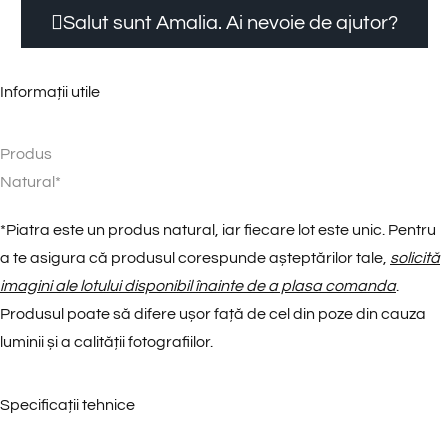
Salut sunt Amalia. Ai nevoie de ajutor?
Informații utile
Produs
N
a
t
u
r
a
l
*
*
Piatra este un produs natural, iar fiecare lot este unic. Pentru
a te asigura că produsul corespunde așteptărilor tale,
solicită
imagini ale lotului disponibil înainte de a plasa comanda
.
Produsul poate să difere ușor față de cel din poze din cauza
luminii și a calității fotografiilor.
Specificații tehnice