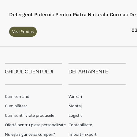
Detergent Puternic Pentru Piatra Naturala Cormac De 
6
Vezi Produs
GHIDUL CLIENTULUI
DEPARTAMENTE
Cum comand
Vânzări
Cum plătesc
Montaj
Cum sunt livrate produsele
Logistic
Ofertă pentru piese personalizate
Contabilitate
Nu ești sigur ce să cumperi?
Import - Export