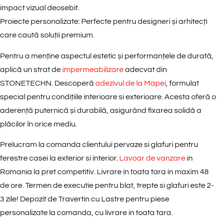
impact vizual deosebit.
Proiecte personalizate
: Perfecte pentru designeri și arhitecți
care caută soluții premium.
Pentru a menține aspectul estetic și performanțele de durată,
aplică un strat de
impermeabilizare
adecvat din
STONETECHN. Descoperă
adezivul de la Mapei
, formulat
special pentru condițiile interioare si exterioare. Acesta oferă o
aderență puternică și durabilă, asigurând fixarea solidă a
plăcilor în orice mediu.
Prelucram la comanda clientului pervaze si glafuri pentru
ferestre casei la exterior si interior.
Lavoar de vanzare
in
Romania la pret competitiv. Livrare in toata tara in maxim 48
de ore. Termen de executie pentru blat, trepte si glafuri este 2-
3 zile! Depozit de Travertin cu Lastre pentru piese
personalizate la comanda, cu livrare in toata tara.