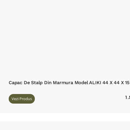
Capac De Stalp Din Marmura Model ALIKI 44 X 44 X 1
1
Vezi Produs