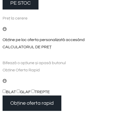
PE STOC
P
r
e
ț
l
a
c
e
r
e
r
e
Obține pe loc oferta personalizată accesând
CALCULATORUL DE PREȚ
Bifează
o
opțiune
și
apasă
butonul
O
b
ț
i
n
e
O
f
e
r
t
a
R
a
p
i
d
BLAT
GLAF
TREPTE
Obține oferta rapid