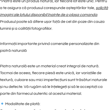
*
Piatra este un produs natural, iar fiecare lot este unic. Pentru
a te asigura că produsul corespunde așteptărilor tale,
solicită
imagini ale lotului disponibil înainte de a plasa comanda
.
Produsul poate să difere ușor față de cel din poze din cauza
luminii și a calității fotografiilor.
Informații importante privind comenzile personalizate din
piatră naturală
Piatra naturală este un material creat integral de natură.
Tocmai de aceea, fiecare piesă este unică, iar variațiile de
textură, culoare sau mici imperfecțiuni sunt trăsături naturale
și nu defecte. Vă rugăm să le înțelegeți și să le acceptați ca
parte din farmecul autentic al acestui material.
Modalitate de plată: