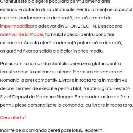
Granitul este o alegere populară pentru amenajările
exterioare datorită durabilității sale. Pentru a menține aspectul
estetic și performanțele de durată, aplică un strat de
impermeabilizare
adecvat din STONETECHN. Descoperă
adezivul de la Mapei
, formulat special pentru condițiile
exterioare. Acesta oferă o aderență puternică și durabilă,
asigurând fixarea solidă a plăcilor în orice mediu.
Prelucram la comanda clientului pervaze si glafuri pentru
ferestre casei la exterior si interior. Marmura de vanzare in
Romania la pret competitiv. Livrare in toata tara in maxim 48
de ore. Termen de executie pentru blat, trepte si glafuri este 2-
3 zile! Depozit de Marmura Neagra Emperador lastra de 2 cm
pentru piese personalizate la comanda, cu livrare in toata tara.
Cere oferta
!
Inainte de a comanda cereti poze lotului existent.