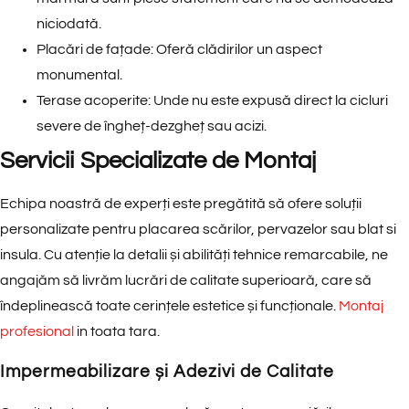
niciodată.
Placări de fațade: Oferă clădirilor un aspect
monumental.
Terase acoperite: Unde nu este expusă direct la cicluri
severe de îngheț-dezgheț sau acizi.
Servicii Specializate de Montaj
Echipa noastră de experți este pregătită să ofere soluții
personalizate pentru placarea scărilor, pervazelor sau blat si
insula. Cu atenție la detalii și abilități tehnice remarcabile, ne
angajăm să livrăm lucrări de calitate superioară, care să
îndeplinească toate cerințele estetice și funcționale.
Montaj
profesional
in toata tara.
Impermeabilizare și Adezivi de Calitate