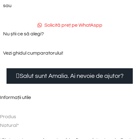
sau
Solicită preț pe WhatAspp
Nu știi ce să alegi?
Vezi ghidul cumparatorului!
Salut sunt Amalia. Ai nevoie de ajutor?
Informații utile
Produs
N
a
t
u
r
a
l
*