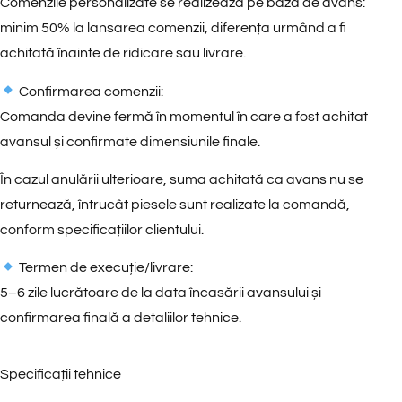
Comenzile personalizate se realizează pe bază de avans:
minim 50% la lansarea comenzii, diferența urmând a fi
achitată înainte de ridicare sau livrare.
Confirmarea comenzii:
Comanda devine fermă în momentul în care a fost achitat
avansul și confirmate dimensiunile finale.
În cazul anulării ulterioare, suma achitată ca avans nu se
returnează, întrucât piesele sunt realizate la comandă,
conform specificațiilor clientului.
Termen de execuție/livrare:
5–6 zile lucrătoare de la data încasării avansului și
confirmarea finală a detaliilor tehnice.
Specificații tehnice