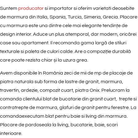
Suntem
producator
si importator si oferim varietati deosebite
de marmura din Italia, Spania, Turcia, Simeria, Grecia. Placare
cu marmura este una dintre cele mai elegante tendințe de
design interior. Aduce un plus atemporal, dar modern, oricărei
case sau apartament. Il recomanda gama largă de stiluri
texturale si paleta de culori calde. Are o compoziție durabilă
care poate rezista chiar și la uzura grea.
Avem disponibile în România zeci de mii de mp de placaje de
piatra naturala sub forma de lastre de granit, marmura,
travertin, ardezie, compozit cuart, piatra Onix. Prelucram la
comanda clientului blat de bucatarie din granit cuart, trepte si
contratrepte de marmura, glafuri de granit pentru ferestre. La
comandaexecutam blat pentru baie si living din marmura.
Placare de pardoseala la living, bucatarie, baie, scari
interioare.