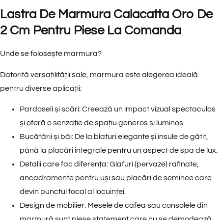
Lastra De Marmura Calacatta Oro De
2 Cm Pentru Piese La Comanda
Unde se folosește marmura?
Datorită versatilității sale, marmura este alegerea ideală
pentru diverse aplicații:
Pardoseli și scări: Creează un impact vizual spectaculos
și oferă o senzație de spațiu generos și luminos.
Bucătării și băi: De la blaturi elegante și insule de gătit,
până la placări integrale pentru un aspect de spa de lux.
Detalii care fac diferența: Glafuri (pervaze) rafinate,
ancadramente pentru uși sau placări de șeminee care
devin punctul focal al locuinței.
Design de mobilier: Mesele de cafea sau consolele din
marmură sunt piese statement care nu se demodează