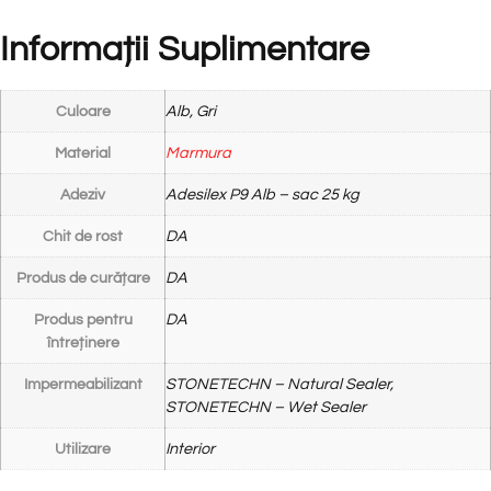
Informații Suplimentare
Culoare
Alb, Gri
Material
Marmura
Adeziv
Adesilex P9 Alb – sac 25 kg
Chit de rost
DA
Produs de curățare
DA
Produs pentru
DA
întreținere
Impermeabilizant
STONETECHN – Natural Sealer,
STONETECHN – Wet Sealer
Utilizare
Interior