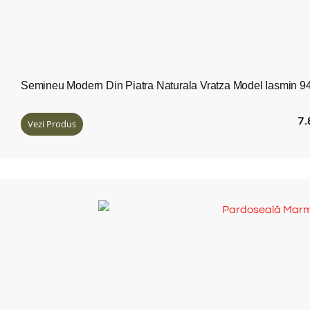
Semineu Modern Din Piatra Naturala Vratza Model Iasmin 
7
Vezi Produs