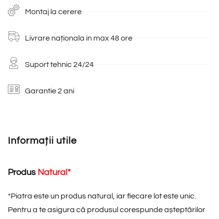
Montaj la cerere
Livrare naționala in max 48 ore
Suport tehnic 24/24
Garantie 2 ani
Informații utile
Produs
N
a
t
u
r
a
l
*
*
Piatra este un produs natural, iar fiecare lot este unic.
Pentru a te asigura că produsul corespunde așteptărilor