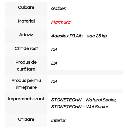
Culoare
Galben
Material
Marmura
Adeziv
Adesilex P9 Alb – sac 25 kg
Chit de rost
DA
Produs de
DA
curățare
Produs pentru
DA
întreținere
Impermeabilizant
STONETECHN – Natural Sealer,
STONETECHN – Wet Sealer
Utilizare
Interior