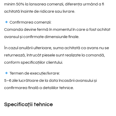
minim 50% la lansarea comenzii, diferența urmând a fi
achitată înainte de ridicare sau livrare.
Confirmarea comenzii:
Comanda devine fermă în momentul în care a fost achitat
avansul și confirmate dimensiunile finale.
În cazul anulării ulterioare, suma achitată ca avans nu se
returnează, întrucât piesele sunt realizate la comandă,
conform specificațiilor clientului.
Termen de execuție/livrare:
5–6 zile lucrătoare de la data încasării avansului și
confirmarea finală a detaliilor tehnice.
Specificații tehnice