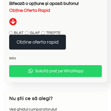
Bifează
o
opțiune
și
apasă
butonul
O
b
ț
i
n
e
O
f
e
r
t
a
R
a
p
i
d
BLAT
GLAF
TREPTE
Obține oferta rapid
sau
Solicită preț pe WhatAspp
Nu știi ce să alegi?
Vezi ghidul cumparatorului!