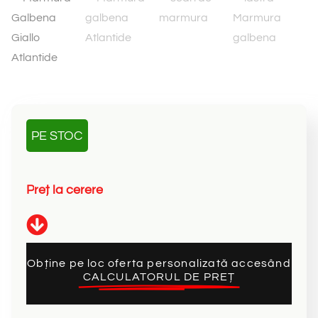
PE STOC
P
r
e
ț
l
a
c
e
r
e
r
e
Obține pe loc oferta personalizată accesând
CALCULATORUL DE PREȚ