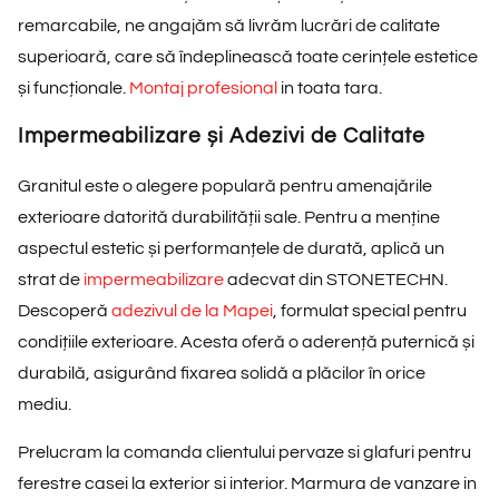
remarcabile, ne angajăm să livrăm lucrări de calitate
superioară, care să îndeplinească toate cerințele estetice
și funcționale.
Montaj profesional
in toata tara.
Impermeabilizare și Adezivi de Calitate
Granitul este o alegere populară pentru amenajările
exterioare datorită durabilității sale. Pentru a menține
aspectul estetic și performanțele de durată, aplică un
strat de
impermeabilizare
adecvat din STONETECHN.
Descoperă
adezivul de la Mapei
, formulat special pentru
condițiile exterioare. Acesta oferă o aderență puternică și
durabilă, asigurând fixarea solidă a plăcilor în orice
mediu.
Prelucram la comanda clientului pervaze si glafuri pentru
ferestre casei la exterior si interior. Marmura de vanzare in