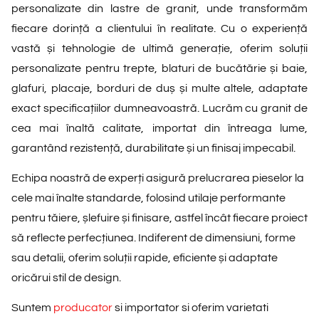
personalizate din lastre de granit, unde transformăm
fiecare dorință a clientului în realitate. Cu o experiență
vastă și tehnologie de ultimă generație, oferim soluții
personalizate pentru trepte, blaturi de bucătărie și baie,
glafuri, placaje, borduri de duș și multe altele, adaptate
exact specificațiilor dumneavoastră. Lucrăm cu granit de
cea mai înaltă calitate, importat din întreaga lume,
garantând rezistență, durabilitate și un finisaj impecabil.
Echipa noastră de experți asigură prelucrarea pieselor la
cele mai înalte standarde, folosind utilaje performante
pentru tăiere, șlefuire și finisare, astfel încât fiecare proiect
să reflecte perfecțiunea. Indiferent de dimensiuni, forme
sau detalii, oferim soluții rapide, eficiente și adaptate
oricărui stil de design.
Suntem
producator
si importator si oferim varietati