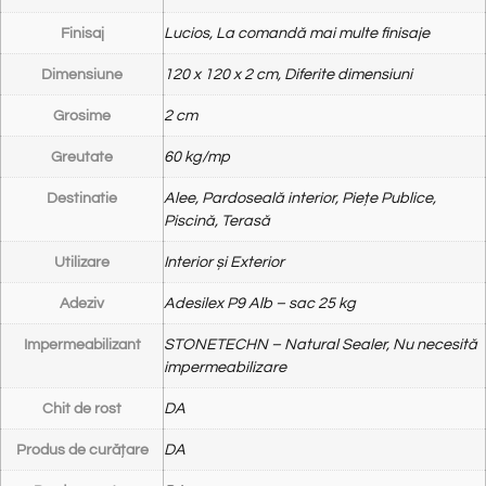
Finisaj
Lucios, La comandă mai multe finisaje
Dimensiune
120 x 120 x 2 cm, Diferite dimensiuni
Grosime
2 cm
Greutate
60 kg/mp
Destinatie
Alee, Pardoseală interior, Piețe Publice,
Piscină, Terasă
Utilizare
Interior și Exterior
Adeziv
Adesilex P9 Alb – sac 25 kg
Impermeabilizant
STONETECHN – Natural Sealer, Nu necesită
impermeabilizare
Chit de rost
DA
Produs de curățare
DA