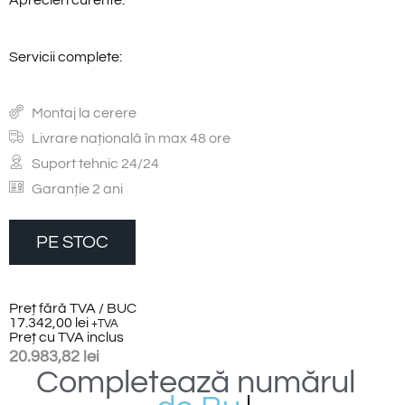
Aprecieri curente:
Servicii complete:
Montaj la cerere
Livrare națională în max 48 ore
Suport tehnic 24/24
Garanție 2 ani
PE STOC
Preț fără TVA / BUC
17.342,00
lei
+TVA
Preț cu TVA inclus
20.983,82
lei
Completează
numărul