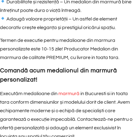
Durabilitate și rezistență
– Un medalion din marmură bine
întreținut poate dura o viață întreagă.
Adaugă valoare proprietății
– Un astfel de element
decorativ crește eleganța și prestigiul oricărui spațiu.
Termen de executie pentru medalioane din marmura
personalizate este 10-15 zile! Producator Medalion din
marmura de calitate PREMIUM, cu livrare in toata tara.
Comandă acum medalionul din marmură
personalizat!
Executăm medalioane din
marmură
in Bucuresti si in toata
tara conform dimensiunilor și modelului dorit de client. Avem
echipamente moderne și o echipă de specialiști care
garantează o execuție impecabilă.
Contactează-ne pentru o
ofertă personalizată și adaugă un element exclusivist în
locuința sau spațiul tău comercial!