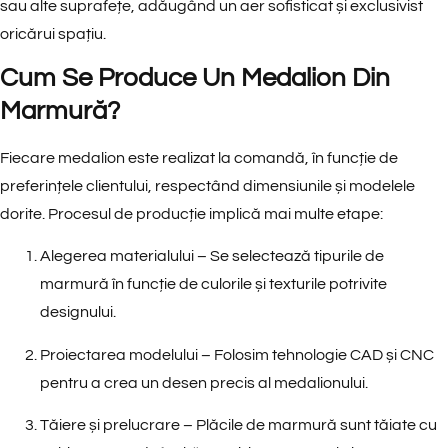
sau alte suprafețe, adăugând un aer sofisticat și exclusivist
oricărui spațiu.
Cum Se Produce Un Medalion Din
Marmură?
Fiecare medalion este realizat
la comandă
, în funcție de
preferințele clientului, respectând dimensiunile și modelele
dorite. Procesul de producție implică mai multe etape:
Alegerea materialului
– Se selectează tipurile de
marmură în funcție de culorile și texturile potrivite
designului.
Proiectarea modelului
– Folosim tehnologie CAD și CNC
pentru a crea un desen precis al medalionului.
Tăiere și prelucrare
– Plăcile de marmură sunt tăiate cu