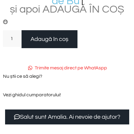
d
e
B
u
c
ă
ț
i
și
apoi
ADAUGĂ
ÎN
COȘ
Adaugă în coș
Trimite mesaj direct pe WhatAspp
Nu știi ce să alegi?
Vezi ghidul cumparatorului!
Salut sunt Amalia. Ai nevoie de ajutor?