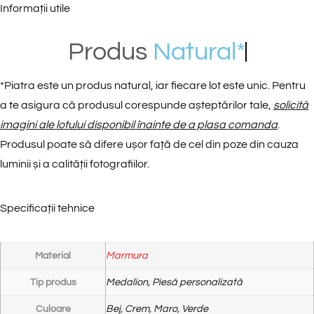
Informații utile
Produs
N
a
t
u
r
a
l
*
*
Piatra este un produs natural, iar fiecare lot este unic. Pentru
a te asigura că produsul corespunde așteptărilor tale,
solicită
imagini ale lotului disponibil înainte de a plasa comanda
.
Produsul poate să difere ușor față de cel din poze din cauza
luminii și a calității fotografiilor.
Specificații tehnice
Material
Marmura
Tip produs
Medalion, Piesă personalizată
Culoare
Bej, Crem, Maro, Verde