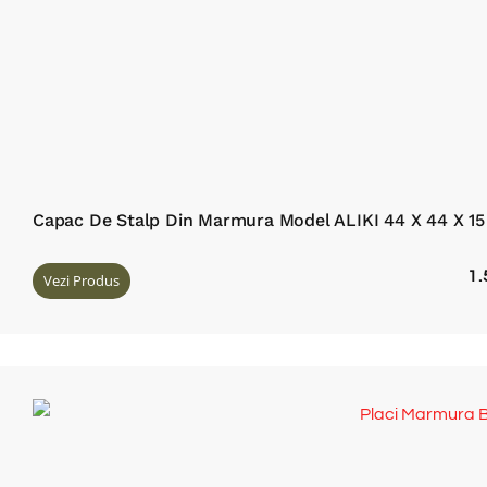
Capac De Stalp Din Marmura Model ALIKI 44 X 44 X 1
1
Vezi Produs