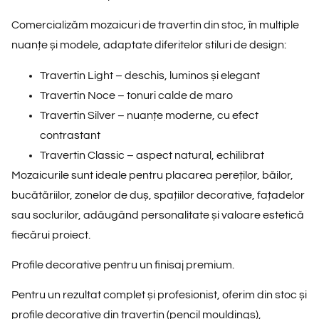
Comercializăm mozaicuri de travertin din stoc, în multiple
nuanțe și modele, adaptate diferitelor stiluri de design:
Travertin Light – deschis, luminos și elegant
Travertin Noce – tonuri calde de maro
Travertin Silver – nuanțe moderne, cu efect
contrastant
Travertin Classic – aspect natural, echilibrat
Mozaicurile sunt ideale pentru placarea pereților, băilor,
bucătăriilor, zonelor de duș, spațiilor decorative, fațadelor
sau soclurilor, adăugând personalitate și valoare estetică
fiecărui proiect.
Profile decorative pentru un finisaj premium.
Pentru un rezultat complet și profesionist, oferim din stoc și
profile decorative din travertin (pencil mouldings),