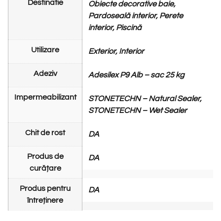
Destinatie
Obiecte decorative baie,
Pardoseală interior, Perete
interior, Piscină
Utilizare
Exterior, Interior
Adeziv
Adesilex P9 Alb – sac 25 kg
Impermeabilizant
STONETECHN – Natural Sealer,
STONETECHN – Wet Sealer
Chit de rost
DA
Produs de
DA
curățare
Produs pentru
DA
întreținere