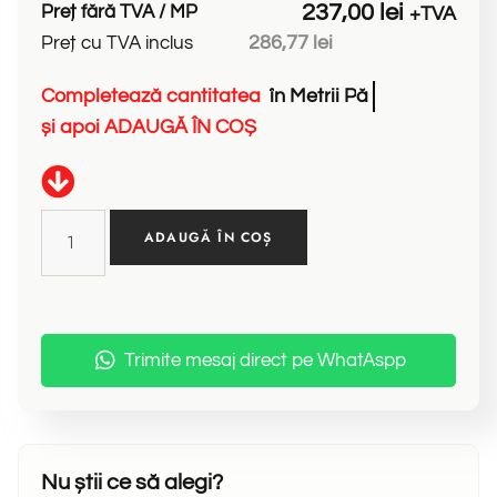
237,00
lei
Preț fără TVA / MP
+TVA
286,77
lei
Preț cu TVA inclus
Completează
cantitatea
î
n
M
e
t
r
i
i
P
ă
t
r
a
ț
i
și
apoi
ADAUGĂ
ÎN
COȘ
ADAUGĂ ÎN COȘ
Trimite mesaj direct pe WhatAspp
Nu știi ce să alegi?