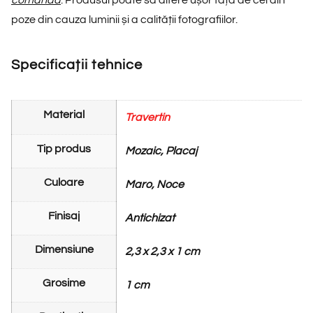
comanda
. Produsul poate să difere ușor față de cel din
poze din cauza luminii și a calității fotografiilor.
Specificații tehnice
Material
Travertin
Tip produs
Mozaic, Placaj
Culoare
Maro, Noce
Finisaj
Antichizat
Dimensiune
2,3 x 2,3 x 1 cm
Grosime
1 cm