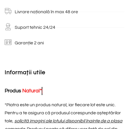
Livrare națională în max 48 ore
Suport tehnic 24/24
Garanție 2 ani
Informații utile
Produs
N
a
t
u
r
a
l
*
*
Piatra este un produs natural, iar fiecare lot este unic.
Pentru a te asigura că produsul corespunde așteptărilor
tale,
solicită imagini ale lotului disponibil înainte de a plasa