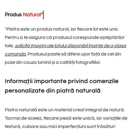
Produs
N
a
t
u
r
a
l
*
*
Piatra este un produs natural, iar fiecare lot este unic.
Pentru a te asigura că produsul corespunde așteptărilor
tale,
solicită imagini ale lotului disponibil înainte de a plasa
comanda
. Produsul poate să difere ușor față de cel din
poze din cauza luminii și a calității fotografiilor.
Informații importante privind comenzile
personalizate din piatră naturală
Piatra naturală este un material creat integral de natură.
Tocmai de aceea, fiecare piesă este unică, iar variațiile de
textură, culoare sau mici imperfecțiuni sunt trăsături