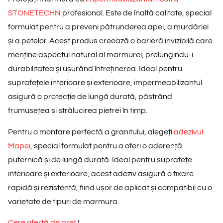
STONETECHN
profesional. Este de înaltă calitate, special
formulat pentru a preveni pătrunderea apei, a murdăriei
și a petelor. Acest produs creează o barieră invizibilă care
menține aspectul natural al marmurei, prelungindu-i
durabilitatea și ușurând întreținerea. Ideal pentru
suprafețele interioare și exterioare, impermeabilizantul
asigură o protecție de lungă durată, păstrând
frumusețea și strălucirea pietrei în timp.
Pentru o montare perfectă a granitului, alegeți
adezivul
Mapei
, special formulat pentru a oferi o aderență
puternică și de lungă durată. Ideal pentru suprafețe
interioare și exterioare, acest adeziv asigură o fixare
rapidă și rezistentă, fiind ușor de aplicat și compatibil cu o
varietate de tipuri de marmura.
Cere ofertă de preț
!