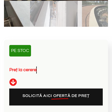
PE STOC
P
r
e
ț
l
a
c
e
r
e
r
e
SOLICITĂ AICI
OFERTĂ DE PREȚ