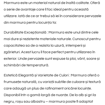
Marmura este un material natural de înaltă calitate. Oferă
o serie de avantaje care îl fac ideal pentru această
utilizare. Iată de ce ar trebui să iei în considerare pervazele
din marmura pentru locuința ta:
Durabilitate Excepțională :
Marmura este unul dintre cele
mai dure și rezistente materiale naturale. Cunoscut pentru
capacitatea sa de a rezista la uzură, intemperii și
zgârieturi. Acest lucru îl face perfect pentru utilizarea în
exterior. Unde pervazele sunt expuse la ploi, vânt, soare și
schimbări de temperatură.
Estetică Elegantă și Varietate de Culori :
Marmura oferă o
frumusețe naturală, cu variații subtile de culoare și textură
care adaugă un plus de rafinament oricărei locuințe.
Disponibil într-o gamă largă de nuanțe. De la alb și gri la
negru, roșu sau albastru – marmura poate fi adaptat