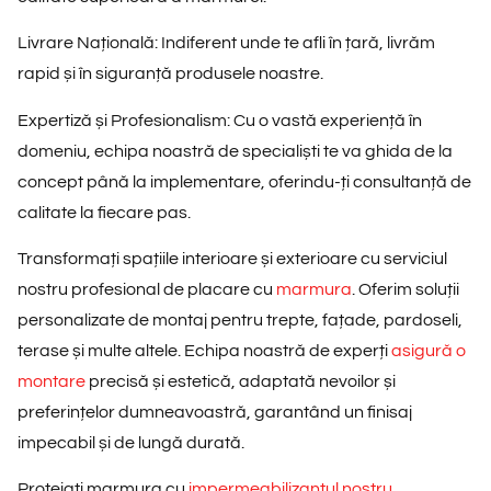
Livrare Națională
: Indiferent unde te afli în țară, livrăm
rapid și în siguranță produsele noastre.
Expertiză și Profesionalism
: Cu o vastă experiență în
domeniu, echipa noastră de specialiști te va ghida de la
concept până la implementare, oferindu-ți consultanță de
calitate la fiecare pas.
Transformați spațiile interioare și exterioare cu serviciul
nostru profesional de placare cu
marmura
. Oferim soluții
personalizate de montaj pentru trepte, fațade, pardoseli,
terase și multe altele. Echipa noastră de experți
asigură o
montare
precisă și estetică, adaptată nevoilor și
preferințelor dumneavoastră, garantând un finisaj
impecabil și de lungă durată.
Protejați marmura cu
impermeabilizantul nostru