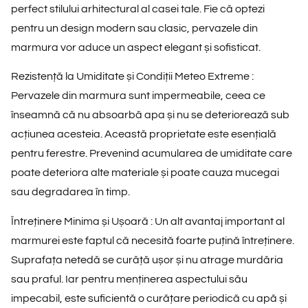
perfect stilului arhitectural al casei tale. Fie că optezi
pentru un design modern sau clasic, pervazele din
marmura vor aduce un aspect elegant și sofisticat.
Rezistență la Umiditate și Condiții Meteo Extreme :
Pervazele din marmura sunt impermeabile, ceea ce
înseamnă că nu absoarbă apa și nu se deteriorează sub
acțiunea acesteia. Această proprietate este esențială
pentru ferestre. Prevenind acumularea de umiditate care
poate deteriora alte materiale și poate cauza mucegai
sau degradarea în timp.
Întreținere Minima și Ușoară :
Un alt avantaj important al
marmurei este faptul că necesită foarte puțină întreținere.
Suprafața netedă se curăță ușor și nu atrage murdăria
sau praful. Iar pentru menținerea aspectului său
impecabil, este suficientă o curățare periodică cu apă și