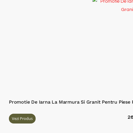
Promotie De Iarna La Marmura Si Granit Pentru Piese 
2
Vezi Produs