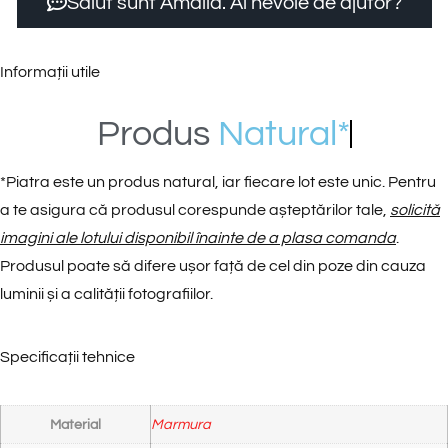
Salut sunt Amalia. Ai nevoie de ajutor?
Informații utile
Produs
N
a
t
u
r
a
l
*
*
Piatra este un produs natural, iar fiecare lot este unic. Pentru
a te asigura că produsul corespunde așteptărilor tale,
solicită
imagini ale lotului disponibil înainte de a plasa comanda
.
Produsul poate să difere ușor față de cel din poze din cauza
luminii și a calității fotografiilor.
Specificații tehnice
Material
Marmura