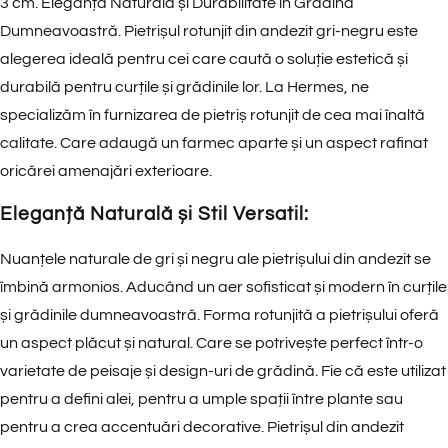
3 cm. Eleganță Naturală și Durabilitate în Grădina
Dumneavoastră. Pietrișul rotunjit din andezit gri-negru este
alegerea ideală pentru cei care caută o soluție estetică și
durabilă pentru curțile și grădinile lor. La Hermes, ne
specializăm în furnizarea de pietriș rotunjit de cea mai înaltă
calitate. Care adaugă un farmec aparte și un aspect rafinat
oricărei amenajări exterioare.
Eleganță Naturală și Stil Versatil:
Nuanțele naturale de gri și negru ale pietrișului din andezit se
îmbină armonios. Aducând un aer sofisticat și modern în curțile
și grădinile dumneavoastră. Forma rotunjită a pietrișului oferă
un aspect plăcut și natural. Care se potrivește perfect într-o
varietate de peisaje și design-uri de grădină. Fie că este utilizat
pentru a defini alei, pentru a umple spații între plante sau
pentru a crea accentuări decorative. Pietrișul din andezit