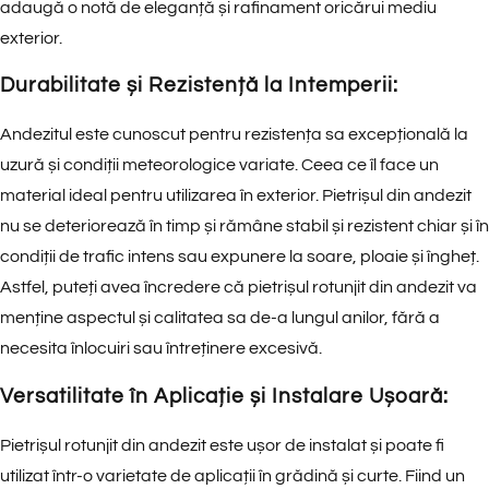
adaugă o notă de eleganță și rafinament oricărui mediu
exterior.
Durabilitate și Rezistență la Intemperii:
Andezitul este cunoscut pentru rezistența sa excepțională la
uzură și condiții meteorologice variate. Ceea ce îl face un
material ideal pentru utilizarea în exterior. Pietrișul din andezit
nu se deteriorează în timp și rămâne stabil și rezistent chiar și în
condiții de trafic intens sau expunere la soare, ploaie și îngheț.
Astfel, puteți avea încredere că pietrișul rotunjit din andezit va
menține aspectul și calitatea sa de-a lungul anilor, fără a
necesita înlocuiri sau întreținere excesivă.
Versatilitate în Aplicație și Instalare Ușoară:
Pietrișul rotunjit din andezit este ușor de instalat și poate fi
utilizat într-o varietate de aplicații în grădină și curte. Fiind un