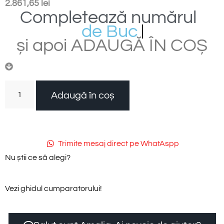
2.861,65
lei
Completează
numărul
d
e
B
u
c
ă
ț
i
și
apoi
ADAUGĂ
ÎN
COȘ
Adaugă în coș
Trimite mesaj direct pe WhatAspp
Nu știi ce să alegi?
Vezi ghidul cumparatorului!