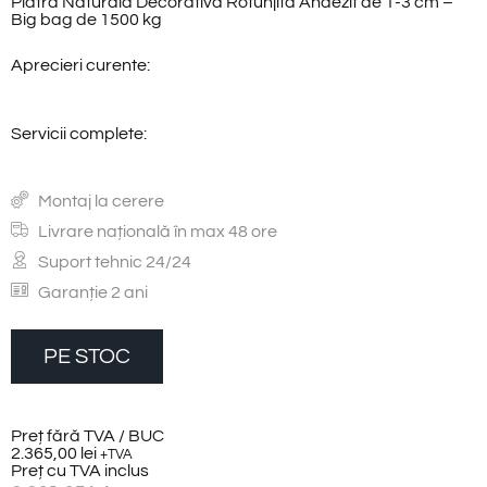
Piatra Naturala Decorativa Rotunjita Andezit de 1-3 cm –
Big bag de 1500 kg
Aprecieri curente:
Servicii complete:
Montaj la cerere
Livrare națională în max 48 ore
Suport tehnic 24/24
Garanție 2 ani
PE STOC
Preț fără TVA / BUC
2.365,00
lei
+TVA
Preț cu TVA inclus