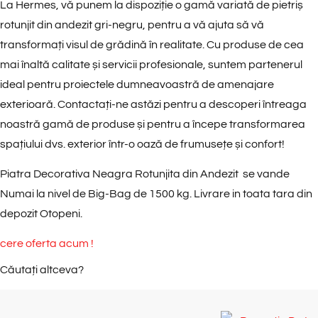
La Hermes, vă punem la dispoziție o gamă variată de pietriș
rotunjit din andezit gri-negru, pentru a vă ajuta să vă
transformați visul de grădină în realitate. Cu produse de cea
mai înaltă calitate și servicii profesionale, suntem partenerul
ideal pentru proiectele dumneavoastră de amenajare
exterioară. Contactați-ne astăzi pentru a descoperi întreaga
noastră gamă de produse și pentru a începe transformarea
spațiului dvs. exterior într-o oază de frumusețe și confort!
Piatra Decorativa Neagra Rotunjita din Andezit se vande
Numai la nivel de Big-Bag de 1500 kg. Livrare in toata tara din
depozit Otopeni.
cere oferta acum !
Căutați altceva?