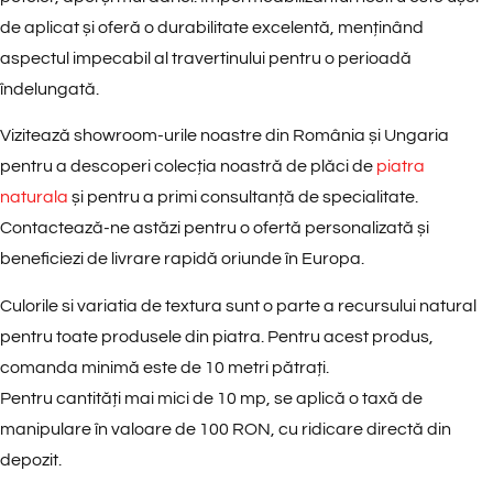
de aplicat și oferă o durabilitate excelentă, menținând
aspectul impecabil al travertinului pentru o perioadă
îndelungată.
Vizitează showroom-urile noastre din România și Ungaria
pentru a descoperi colecția noastră de plăci de
piatra
naturala
și pentru a primi consultanță de specialitate.
Contactează-ne astăzi pentru o ofertă personalizată și
beneficiezi de livrare rapidă oriunde în Europa.
Culorile si variatia de textura sunt o parte a recursului natural
pentru toate produsele din piatra. Pentru acest produs,
comanda minimă este de
10 metri pătrați
.
Pentru cantități mai mici de 10 mp, se aplică o
taxă de
manipulare în valoare de 100 RON
, cu
ridicare directă din
depozit
.