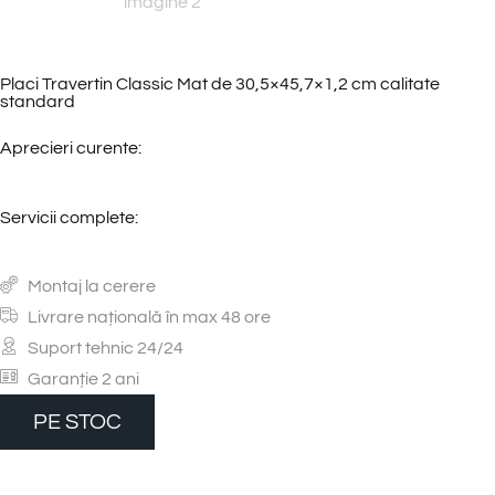
Placi Travertin Classic Mat de 30,5×45,7×1,2 cm calitate
standard
Aprecieri curente:
Servicii complete:
Montaj la cerere
Livrare națională în max 48 ore
Suport tehnic 24/24
Garanție 2 ani
PE STOC