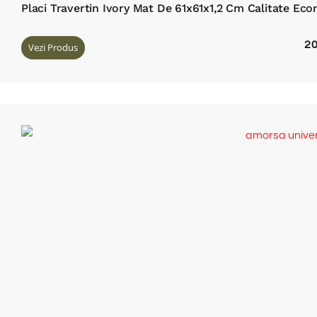
Placi Travertin Ivory Mat De 61x61x1,2 Cm Calitate Ec
2
Vezi Produs