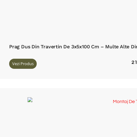
Prag Dus Din Travertin De 3x5x100 Cm – Multe Alte Di
2
Vezi Produs