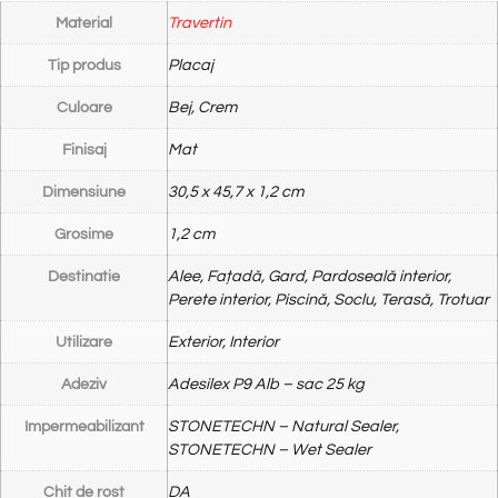
Material
Travertin
Tip produs
Placaj
Culoare
Bej, Crem
Finisaj
Mat
Dimensiune
30,5 x 45,7 x 1,2 cm
Grosime
1,2 cm
Destinatie
Alee, Fațadă, Gard, Pardoseală interior,
Perete interior, Piscină, Soclu, Terasă, Trotuar
Utilizare
Exterior, Interior
Adeziv
Adesilex P9 Alb – sac 25 kg
Impermeabilizant
STONETECHN – Natural Sealer,
STONETECHN – Wet Sealer
Chit de rost
DA