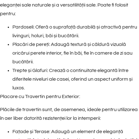
eleganței sale naturale și a versatilității sale. Poate fi folosit
pentru:
Pardoseli
: Oferă o suprafață durabilă și atractivă pentru
livinguri, holuri, băi și bucătării.
Placări de pereți
: Adaugă textură și căldură vizuală
oricărui perete interior, fie în băi, fie în camere de zi sau
bucătării.
Trepte și Glafuri
: Crează o continuitate elegantă între
diferitele niveluri ale casei, oferind un aspect uniform și
luxos.
Placare cu Travertin pentru Exterior:
Plăcile de travertin sunt, de asemenea, ideale pentru utilizarea
în aer liber datorită rezistenței lor la intemperii:
Fațade și Terase
: Adaugă un element de eleganță