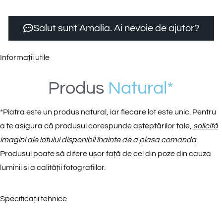
Salut sunt Amalia. Ai nevoie de ajutor?
Informații utile
Produs
N
a
t
u
r
a
l
*
*
Piatra este un produs natural, iar fiecare lot este unic. Pentru
a te asigura că produsul corespunde așteptărilor tale,
solicită
imagini ale lotului disponibil înainte de a plasa comanda
.
Produsul poate să difere ușor față de cel din poze din cauza
luminii și a calității fotografiilor.
Specificații tehnice