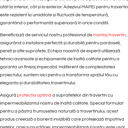
atât la interior, cât și la exterior. Adezivul MAPEI pentru travertin
este rezistent la umiditate și fluctuații de temperatură,
garantând o performanță superioară în orice condiții.
Beneficiază de serviciul nostru profesional de
montaj travertin
,
asigurând o instalare perfectă și durabilă pentru pardoseli,
pereți și alte suprafețe. Echipa noastră de experți utilizează
tehnici avansate și echipamente de înaltă calitate pentru a
garanta un finisaj impecabil. Indiferent de complexitatea
proiectului, suntem aici pentru a transforma spațiul tău cu
eleganța și durabilitatea travertinului.
Asigură
protecția optimă
a suprafețelor din travertin cu
impermeabilizantul nostru de înaltă calitate. Special formulat
pentru a păstra frumusețea naturală a travertinului, acest
produs creează o barieră invizibilă care protejează împotriva
petelor, apei și murdăriei. Impermeabilizantul nostru este ușor