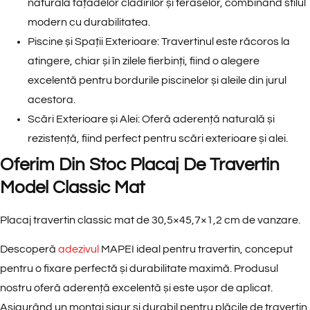
naturală fațadelor clădirilor și teraselor, combinând stilul
modern cu durabilitatea.
Piscine și Spații Exterioare
: Travertinul este răcoros la
atingere, chiar și în zilele fierbinți, fiind o alegere
excelentă pentru bordurile piscinelor și aleile din jurul
acestora.
Scări Exterioare și Alei
: Oferă aderență naturală și
rezistență, fiind perfect pentru scări exterioare și alei.
Oferim Din Stoc Placaj De Travertin
Model Classic Mat
Placaj travertin classic mat de 30,5×45,7×1,2 cm de vanzare.
Descoperă
adezivul
MAPEI ideal pentru travertin, conceput
pentru o fixare perfectă și durabilitate maximă. Produsul
nostru oferă aderență excelentă și este ușor de aplicat.
Asigurând un montaj sigur și durabil pentru plăcile de travertin,