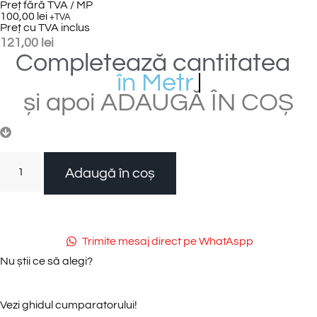
Preț fără TVA / MP
100,00
lei
+TVA
Preț cu TVA inclus
121,00
lei
Completează
cantitatea
î
n
M
e
t
r
i
i
P
ă
t
r
a
ț
i
și
apoi
ADAUGĂ
ÎN
COȘ
Adaugă în coș
Trimite mesaj direct pe WhatAspp
Nu știi ce să alegi?
Vezi ghidul cumparatorului!