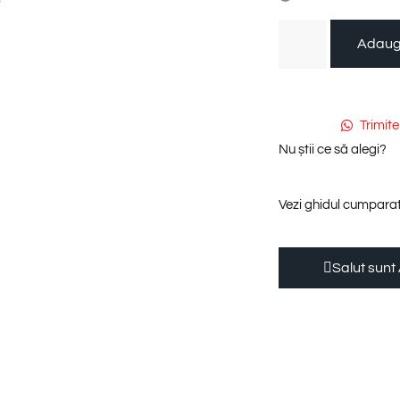
Adaug
Trimit
Nu știi ce să alegi?
Vezi ghidul cumparat
Salut sunt