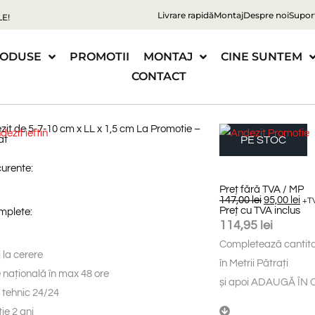
Livrare rapidă
Montaj
Despre noi
Supor
E!
ODUSE
PROMOTII
MONTAJ
CINE SUNTEM
CONTACT
zit de 5-7-10 cm x LL x 1,5 cm La Promotie –
at
PE STOC
curente:
Preț fără TVA / MP
147,00
lei
95,00
lei
+T
Preț cu TVA inclus
omplete:
114,95
lei
Completează
cantit
 la cerere
î
n
M
e
t
r
i
i
P
ă
t
r
a
ț
i
e națională în max 48 ore
și
apoi
ADAUGĂ
ÎN
 tehnic 24/24
ie 2 ani