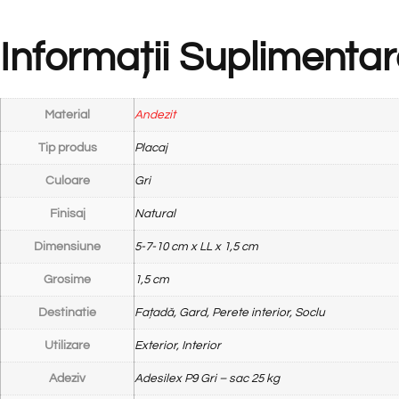
Informații Suplimenta
Material
Andezit
Tip produs
Placaj
Culoare
Gri
Finisaj
Natural
Dimensiune
5-7-10 cm x LL x 1,5 cm
Grosime
1,5 cm
Destinatie
Fațadă, Gard, Perete interior, Soclu
Utilizare
Exterior, Interior
Adeziv
Adesilex P9 Gri – sac 25 kg