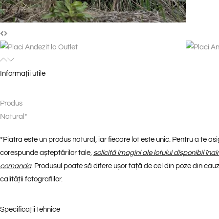
Informații utile
Produs
N
a
t
u
r
a
l
*
*
Piatra este un produs natural, iar fiecare lot este unic. Pentru a te a
corespunde așteptărilor tale,
solicită imagini ale lotului disponibil îna
comanda
. Produsul poate să difere ușor față de cel din poze din cauza
calității fotografiilor.
Specificații tehnice