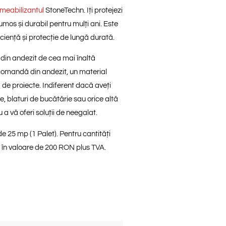
meabilizantul
StoneTechn.
Iți protejezi
umos și durabil pentru mulți ani. Este
iciență
și
protecție de lungă durată
.
din andezit de cea mai înaltă
la comandă din andezit, un material
 de proiecte. Indiferent dacă aveți
re, blaturi de bucătărie sau orice altă
a vă oferi soluții de neegalat.
25 mp (1 Palet). Pentru cantități
 în valoare de 200 RON plus TVA.