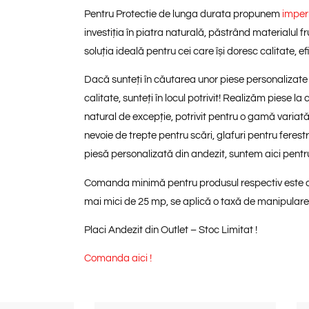
Pentru Protectie de lunga durata propunem
imper
investiția în
piatra naturală
, păstrând materialul fr
soluția ideală pentru cei care își doresc
calitate
,
ef
Dacă sunteți în căutarea unor piese personalizate 
calitate, sunteți în locul potrivit! Realizăm piese 
natural de excepție, potrivit pentru o gamă variată
nevoie de trepte pentru scări, glafuri pentru ferest
piesă personalizată din andezit, suntem aici pentru 
Comanda minimă pentru produsul respectiv este de 
mai mici de 25 mp, se aplică o taxă de manipulare
Placi Andezit din Outlet – Stoc Limitat !
Comanda aici !