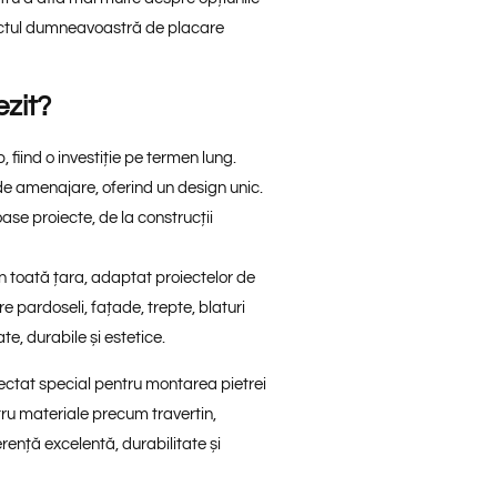
iectul dumneavoastră de placare
ezit?
, fiind o investiție pe termen lung.
 de amenajare, oferind un design unic.
oase proiecte, de la construcții
n toată țara, adaptat proiectelor de
pre
pardoseli
,
fațade
,
trepte
,
blaturi
te, durabile și estetice.
iectat special pentru montarea
pietrei
ntru materiale precum
travertin
,
rență excelentă
, durabilitate și