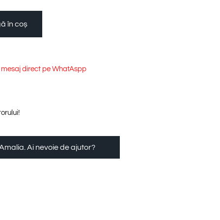
ă în coș
e mesaj direct pe WhatAspp
orului!
 Amalia. Ai nevoie de ajutor?