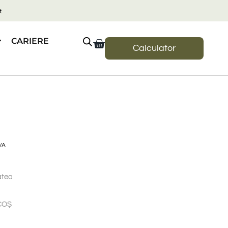
t
CARIERE
Calculator
VA
atea
COȘ