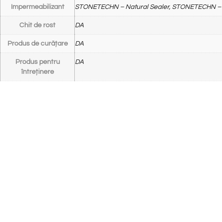
Impermeabilizant
STONETECHN – Natural Sealer, STONETECHN – 
Chit de rost
DA
Produs de curățare
DA
Produs pentru
DA
întreținere