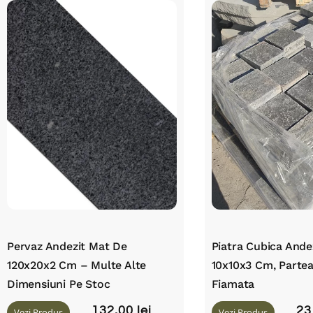
Pervaz Andezit Mat De
Piatra Cubica Ande
120x20x2 Cm – Multe Alte
10x10x3 Cm, Parte
Dimensiuni Pe Stoc
Fiamata
132,00
lei
23
Vezi Produs
Vezi Produs