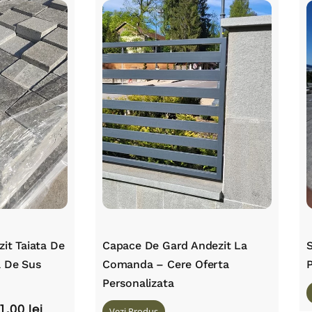
zit Taiata De
Capace De Gard Andezit La
S
a De Sus
Comanda – Cere Oferta
P
Personalizata
1,00
lei
Vezi Produs