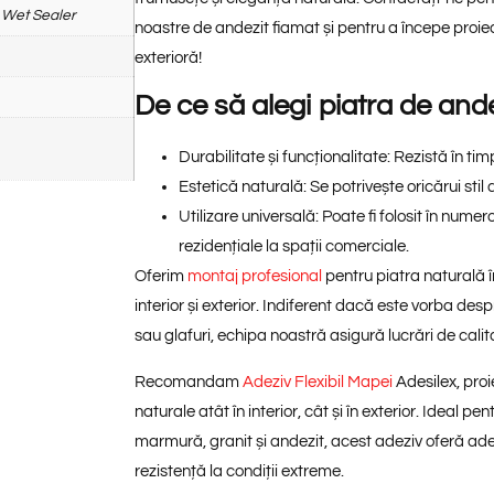
Wet Sealer
noastre de andezit fiamat și pentru a începe pro
exterioră!
De ce să alegi piatra de and
Durabilitate și funcționalitate:
Rezistă în timp
Estetică naturală:
Se potrivește oricărui stil
Utilizare universală:
Poate fi folosit în numer
rezidențiale la spații comerciale.
Oferim
montaj profesional
pentru piatra naturală î
interior
și
exterior
. Indiferent dacă este vorba des
sau
glafuri
, echipa noastră asigură lucrări de calita
Recomandam
Adeziv Flexibil Mapei
Adesilex, pro
naturale
atât în
interior
, cât și în
exterior
. Ideal pe
marmură
,
granit
și
andezit
, acest adeziv oferă
ade
rezistență la condiții extreme.