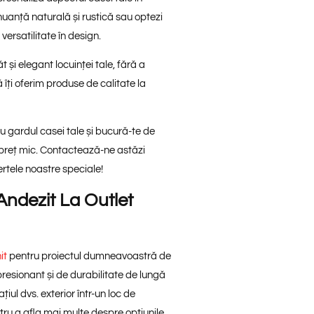
 nuanță naturală și rustică sau optezi
versatilitate în design.
 și elegant locuinței tale, fără a
îți oferim produse de calitate la
 gardul casei tale și bucură-te de
 preț mic. Contactează-ne astăzi
ertele noastre speciale!
Andezit La Outlet
it
pentru proiectul dumneavoastră de
resionant și de durabilitate de lungă
iul dvs. exterior într-un loc de
ru a afla mai multe despre opțiunile