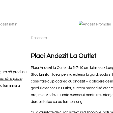
Descriere
Placi Andezit La Outlet
Placi Andezit la Outlet de 5-7-10 cm latimea x Lu
sigura că produsul
Stoc Limitat. Ideal pentru exterior la gard, soclu 
inte de a plasa
casei tale cu placarea cu andezit – o alegere de î
 luminii și a
gardul exterior. La Outlet, suntem mândri să oferim 
preț mic. Andezitul este cunoscut pentru rezistența
durabilitatea sa pe termen lung.
Cu o varietate de culori și texturi disponibile, poți 