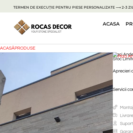
TERMEN DE EXECUȚIE PENTRU PIESE PERSONALIZATE ⟶ 2-3 ZIL
ACASA
PR
ACASĂ
PRODUSE
Placi Ande
Stoc Limit
Aprecieri 
Servicii c
Montaj
Livrar
Suport
Garanț