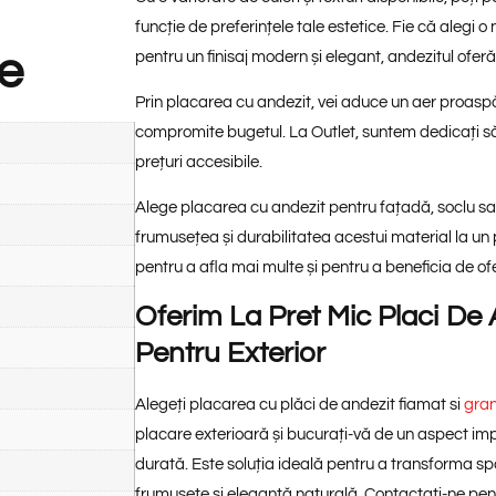
funcție de preferințele tale estetice. Fie că alegi o
re
pentru un finisaj modern și elegant, andezitul oferă 
Prin placarea cu andezit, vei aduce un aer proaspăt
compromite bugetul. La Outlet, suntem dedicați să 
prețuri accesibile.
Alege placarea cu andezit pentru fațadă, soclu sau
frumusețea și durabilitatea acestui material la un
pentru a afla mai multe și pentru a beneficia de of
Oferim La Pret Mic Placi De 
Pentru Exterior
Alegeți placarea cu plăci de andezit fiamat si
gran
placare exterioară și bucurați-vă de un aspect imp
durată. Este soluția ideală pentru a transforma spaț
frumusețe și eleganță naturală. Contactați-ne pent