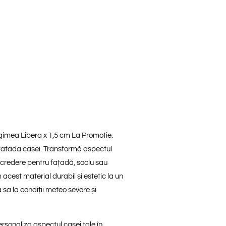
ngimea Libera x 1,5 cm La Promotie.
si fatada casei. Transformă aspectul
ncredere pentru fațadă, soclu sau
acest material durabil și estetic la un
 sa la condiții meteo severe și
personaliza aspectul casei tale în