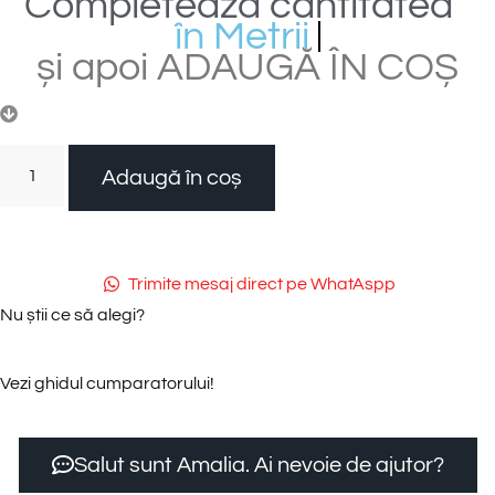
Completează
cantitatea
î
n
M
e
t
r
i
i
P
ă
t
r
a
ț
i
și
apoi
ADAUGĂ
ÎN
COȘ
Adaugă în coș
Trimite mesaj direct pe WhatAspp
Nu știi ce să alegi?
Vezi ghidul cumparatorului!
Salut sunt Amalia. Ai nevoie de ajutor?