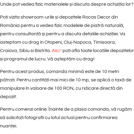
Unde pot vedea fizic materialele și discuta despre achiziția lor?
Poți vizita showroom-urile și depozitele Rocas Decor din
România pentru a vedea fizic modelele de piatră naturală,
pentru consultanță și pentru a discuta detaliile achiziției. Va
asteptam cu drag in Otopeni, Cluj-Napoca, Timisoara,
Craiova, Sibiu si Bistrita.
Aici !
poți afla toate locațiile depozitelor
și programul de lucru. Vă așteptăm cu drag!
Pentru acest produs, comanda minimă este de
10 metri
pătrați
. Pentru cantități mai mici de 10 mp, se aplică o
taxă de
manipulare în valoare de 100 RON
, cu
ridicare directă din
depozit
.
Pentru comenzi online
: Înainte de a plasa comanda, vă rugăm
să solicitați fotografii cu lotul actual pentru confirmarea
nuanței.