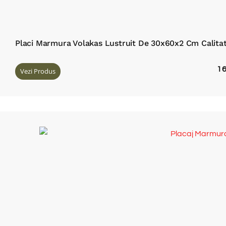
Placi Marmura Volakas Lustruit De 30x60x2 Cm Calit
1
Vezi Produs