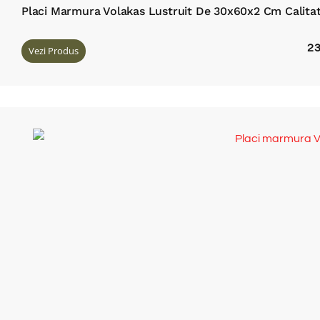
Placi Marmura Volakas Lustruit De 30x60x2 Cm Calit
2
Vezi Produs