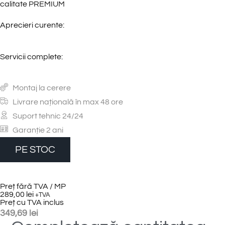
calitate PREMIUM
Aprecieri curente:
Servicii complete:
Montaj la cerere
Livrare națională în max 48 ore
Suport tehnic 24/24
Garanție 2 ani
PE STOC
Preț fără TVA / MP
289,00
lei
+TVA
Preț cu TVA inclus
349,69
lei