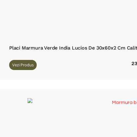
Placi Marmura Verde India Lucios De 30x60x2 Cm Cal
2
Vezi Produs