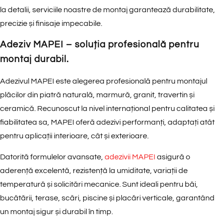
la detalii, serviciile noastre de montaj garantează durabilitate,
precizie și finisaje impecabile.
Adeziv MAPEI – soluția profesională pentru
montaj durabil.
Adezivul MAPEI este alegerea profesională pentru montajul
plăcilor din piatră naturală, marmură, granit, travertin și
ceramică. Recunoscut la nivel internațional pentru calitatea și
fiabilitatea sa, MAPEI oferă adezivi performanți, adaptați atât
pentru aplicații interioare, cât și exterioare.
Datorită formulelor avansate,
adezivii MAPEI
asigură o
aderență excelentă, rezistență la umiditate, variații de
temperatură și solicitări mecanice. Sunt ideali pentru băi,
bucătării, terase, scări, piscine și placări verticale, garantând
un montaj sigur și durabil în timp.