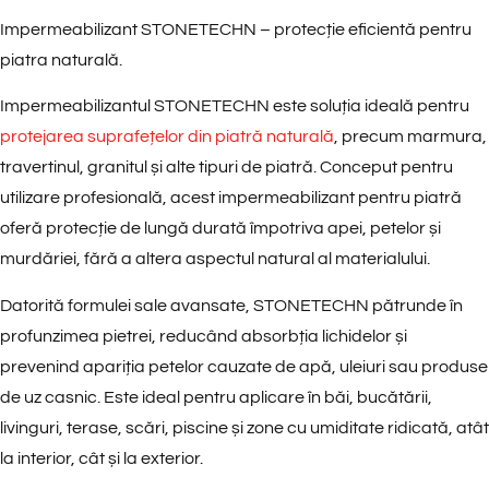
Impermeabilizant STONETECHN – protecție eficientă pentru
piatra naturală.
Impermeabilizantul STONETECHN este soluția ideală pentru
protejarea suprafețelor din piatră naturală
, precum marmura,
travertinul, granitul și alte tipuri de piatră. Conceput pentru
utilizare profesională, acest impermeabilizant pentru piatră
oferă protecție de lungă durată împotriva apei, petelor și
murdăriei, fără a altera aspectul natural al materialului.
Datorită formulei sale avansate, STONETECHN pătrunde în
profunzimea pietrei, reducând absorbția lichidelor și
prevenind apariția petelor cauzate de apă, uleiuri sau produse
de uz casnic. Este ideal pentru aplicare în băi, bucătării,
livinguri, terase, scări, piscine și zone cu umiditate ridicată, atât
la interior, cât și la exterior.