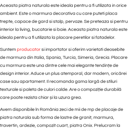
Aceasta piatra naturala este ideala pentru a fi utilizata in orice
ambient.
Este o marmura decorativa cu care puteti placa
trepte, capace de gard si stalp, pervaze. Se preteaza si pentru
interior la living, bucatarie si baie. Aceasta piatra naturala este
ideala pentru a fi utilizata la placare peretilor si fatadelor.
Suntem
producator
si importator si oferim varietati deosebite
de marmura din Italia, Spania, Turcia, Simeria, Grecia. Placare
cu marmura este una dintre cele mai elegante tendințe de
design interior. Aduce un plus atemporal, dar modern, oricărei
case sau apartament. Il recomanda gama largă de stiluri
texturale si paleta de culori calde. Are o compoziție durabilă
care poate rezista chiar și la uzura grea.
Avem disponibile în România zeci de mii de mp de placaje de
piatra naturala sub forma de lastre de granit, marmura,
travertin, ardezie, compozit cuart, piatra Onix. Prelucram la