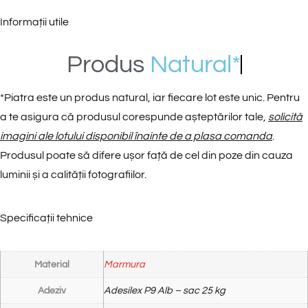
Informații utile
Produs
N
a
t
u
r
a
l
*
*
Piatra este un produs natural, iar fiecare lot este unic. Pentru
a te asigura că produsul corespunde așteptărilor tale,
solicită
imagini ale lotului disponibil înainte de a plasa comanda
.
Produsul poate să difere ușor față de cel din poze din cauza
luminii și a calității fotografiilor.
Specificații tehnice
Material
Marmura
Adeziv
Adesilex P9 Alb – sac 25 kg