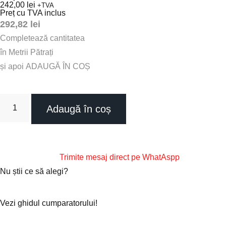
242,00
lei
+TVA
Preț cu TVA inclus
292,82
lei
Completează
cantitatea
î
n
M
e
t
r
i
i
P
ă
t
r
a
ț
i
și
apoi
ADAUGĂ
ÎN
COȘ
Adaugă în coș
Trimite mesaj direct pe WhatAspp
Nu știi ce să alegi?
Vezi ghidul cumparatorului!