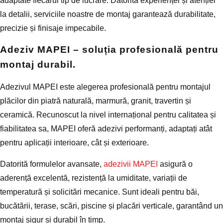
adaptate fiecărui tip de lucrare. Datorită experienței și atenției
la detalii, serviciile noastre de montaj garantează durabilitate,
precizie și finisaje impecabile.
Adeziv MAPEI – soluția profesională pentru
montaj durabil.
Adezivul MAPEI este alegerea profesională pentru montajul
plăcilor din piatră naturală, marmură, granit, travertin și
ceramică. Recunoscut la nivel internațional pentru calitatea și
fiabilitatea sa, MAPEI oferă adezivi performanți, adaptați atât
pentru aplicații interioare, cât și exterioare.
Datorită formulelor avansate,
adezivii MAPEI
asigură o
aderență excelentă, rezistență la umiditate, variații de
temperatură și solicitări mecanice. Sunt ideali pentru băi,
bucătării, terase, scări, piscine și placări verticale, garantând un
montaj sigur și durabil în timp.