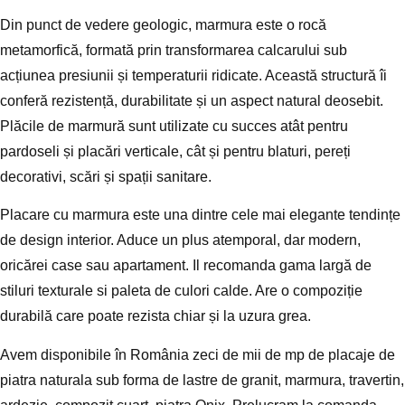
Din punct de vedere geologic,
marmura este o rocă
metamorfică
, formată prin transformarea calcarului sub
acțiunea presiunii și temperaturii ridicate. Această structură îi
conferă rezistență, durabilitate și un aspect natural deosebit.
Plăcile de marmură
sunt utilizate cu succes atât pentru
pardoseli și placări verticale
, cât și pentru
blaturi, pereți
decorativi, scări și spații sanitare
.
Placare cu marmura este una dintre cele mai elegante tendințe
de design interior. Aduce un plus atemporal, dar modern,
oricărei case sau apartament. Il recomanda gama largă de
stiluri texturale si paleta de culori calde. Are o compoziție
durabilă care poate rezista chiar și la uzura grea.
Avem disponibile în România zeci de mii de mp de placaje de
piatra naturala sub forma de lastre de granit, marmura, travertin,