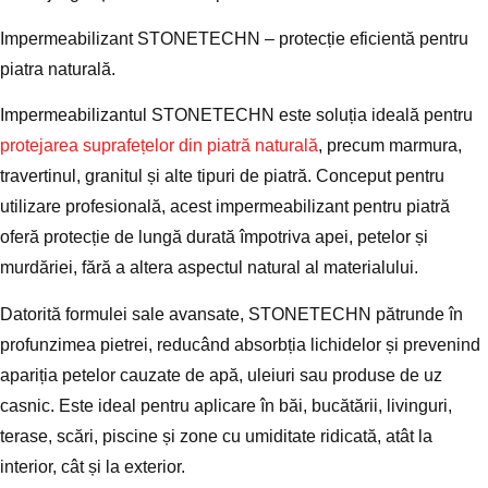
Impermeabilizant STONETECHN – protecție eficientă pentru
piatra naturală.
Impermeabilizantul STONETECHN este soluția ideală pentru
protejarea suprafețelor din piatră naturală
, precum marmura,
travertinul, granitul și alte tipuri de piatră. Conceput pentru
utilizare profesională, acest impermeabilizant pentru piatră
oferă protecție de lungă durată împotriva apei, petelor și
murdăriei, fără a altera aspectul natural al materialului.
Datorită formulei sale avansate, STONETECHN pătrunde în
profunzimea pietrei, reducând absorbția lichidelor și prevenind
apariția petelor cauzate de apă, uleiuri sau produse de uz
casnic. Este ideal pentru aplicare în băi, bucătării, livinguri,
terase, scări, piscine și zone cu umiditate ridicată, atât la
interior, cât și la exterior.