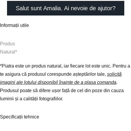
Salut sunt Amalia. Ai nevoie de ajutor?
Informații utile
Produs
N
a
t
u
r
a
l
*
*
Piatra este un produs natural, iar fiecare lot este unic. Pentru a
te asigura că produsul corespunde așteptărilor tale,
solicită
imagini ale lotului disponibil înainte de a plasa comanda
.
Produsul poate să difere ușor față de cel din poze din cauza
luminii și a calității fotografiilor.
Specificații tehnice