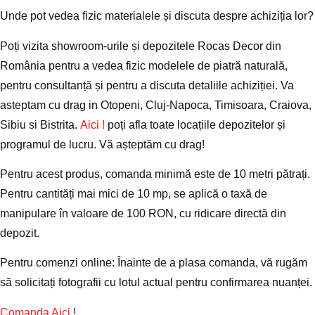
Unde pot vedea fizic materialele și discuta despre achiziția lor?
Poți vizita showroom-urile și depozitele Rocas Decor din
România pentru a vedea fizic modelele de piatră naturală,
pentru consultanță și pentru a discuta detaliile achiziției. Va
asteptam cu drag in Otopeni, Cluj-Napoca, Timisoara, Craiova,
Sibiu si Bistrita.
Aici !
poți afla toate locațiile depozitelor și
programul de lucru. Vă așteptăm cu drag!
Pentru acest produs, comanda minimă este de
10 metri pătrați
.
Pentru cantități mai mici de 10 mp, se aplică o
taxă de
manipulare în valoare de 100 RON
, cu
ridicare directă din
depozit
.
Pentru comenzi online
: Înainte de a plasa comanda, vă rugăm
să solicitați fotografii cu lotul actual pentru confirmarea nuanței.
Comanda Aici
!