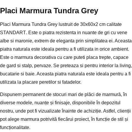
Placi Marmura Tundra Grey
Placi Marmura Tundra Grey lustruit de 30x60x2 cm calitate
STANDART
. Este o piatra rezistenta in nuante de gri cu vene
albe si maronie, extrem de eleganta prin simplitatea ei. Aceasta
piatra naturala este ideala pentru a fi utilizata in orice ambient.
Este o marmura decorativa cu care puteti placa trepte, capace
de gard si stalp, pervaze. Se preteaza si pentru interior la living,
bucatarie si baie. Aceasta piatra naturala este ideala pentru a fi
utilizata la placare peretilor si fatadelor.
Dispunem permanent de
stocuri mari de plăci de marmură
, în
diverse modele, nuanțe și finisaje
, disponibile în depozitul
nostru, unde pot fi
vizualizate înainte de achiziție
. Astfel, clienții
pot alege marmura potrivită fiecărui proiect, în funcție de stil și
funcționalitate.