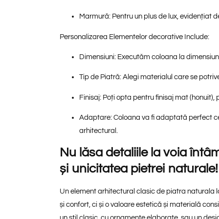
Marmură:
Pentru un plus de lux, evidențiat d
Personalizarea Elementelor decorative Include:
Dimensiuni:
Executăm coloana la dimensiunil
Tip de Piatră:
Alegi materialul care se potriv
Finisaj:
Poți opta pentru finisaj mat (honuit), p
Adaptare:
Coloana va fi adaptată perfect cer
arhitectural.
Nu lăsa detaliile la voia întâm
și unicitatea pietrei naturale!
Un element arhitectural clasic de piatra natural
și confort, ci și o valoare estetică și materială cons
un stil clasic, cu ornamente elaborate, sau un des