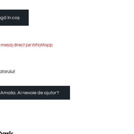
gă în coș
e mesaj direct pe WhatAspp
torului!
 Amalia. Ai nevoie de ajutor?