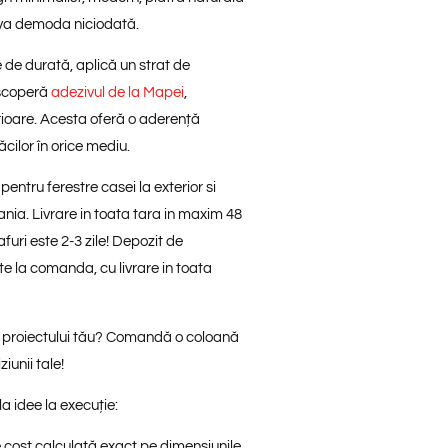
 va demoda niciodată.
 de durată, aplică un strat de
scoperă
adezivul de la Mapei
,
erioare. Acesta oferă o aderență
ăcilor în orice mediu.
entru ferestre casei la exterior si
nia. Livrare in toata tara in maxim 48
furi este 2-3 zile! Depozit de
 la comanda, cu livrare in toata
 proiectului tău?
Comandă o coloană
iunii tale!
la idee la execuție:
 cost calculată exact pe dimensiunile