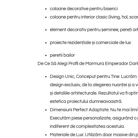
coloane decorative pentru
biserici
coloane pentru
interior clasic
(living, hol, sca
element decorativ pentru
șeminee, pereți ar
proiecte rezidențiale și comerciale de lux
peretii bailor
De Ce Să Alegi Profil de Marmura Emperador Dark
Design Unic, Conceput pentru Tine:
Lucrăm a
design exclusiv, de la alegerea nuanței și a 
și detaliile arhitecturale. Rezultatul va fi
opti
estetica proiectului
dumneavoastră.
Dimensiuni Perfect Adaptate:
Nu te mai limi
Executăm piese personalizate, asigurând o pot
indiferent de complexitatea acestuia.
Materiale de Lux:
Utilizăm doar masive din p