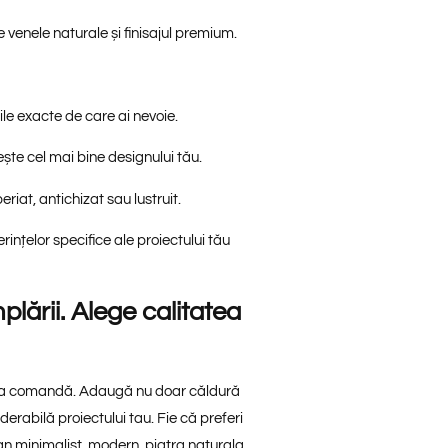
e venele naturale și finisajul premium.
e exacte de care ai nevoie.
ește cel mai bine designului tău.
eriat, antichizat sau lustruit.
ințelor specifice ale proiectului tău
plării. Alege calitatea
a la comandă. Adaugă nu doar căldură
iderabilă proiectului tau. Fie că preferi
ign minimalist, modern, piatra naturala