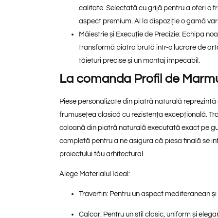
calitate. Selectată cu grijă pentru a oferi o 
aspect premium. Ai la dispoziție o gamă vari
Măiestrie și Execuție de Precizie:
Echipa noast
transformă piatra brută într-o lucrare de artă
tăieturi precise și un montaj impecabil.
La comanda Profil de Marm
Piese personalizate din piatră naturală reprezint
frumusețea clasică cu rezistența excepțională. Tra
coloană din piatră naturală executată exact pe gu
completă pentru a ne asigura că piesa finală se in
proiectului tău arhitectural.
Alege Materialul Ideal:
Travertin:
Pentru un aspect mediteranean și 
Calcar:
Pentru un stil clasic, uniform și elega