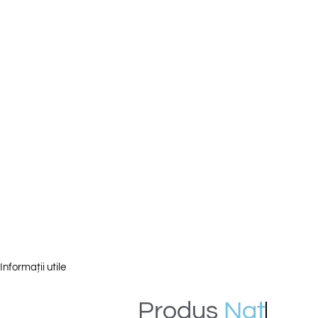
Informații utile
Produs
N
a
t
u
r
a
l
*