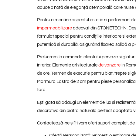
aduce o notă de eleganță atemporală care nu se
Pentru a menține aspectul estetic și performanțele
impermeabilizare
adecvat din STONETECHN. De
formulat special pentru condițiile interioare si ext
puternică și durabilă, asigurând fixarea solidă a pl
Prelucram la comanda clientului pervaze si glafuri p
interior. Elemente arhitecturale
de vanzare
in Roma
de ore. Termen de executie pentru blat, trepte si gla
Marmura Lastra de 2 cm pentru piese personalizate
tara.
Ești gata să adaugi un element de lux și rezistență
decorativă din piatră naturală
perfect adaptată viz
Contactează-ne
și îți vom oferi suport complet, de 
Ofertă Personalizată:
Primești o estimare de