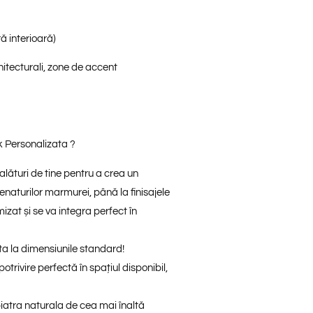
ră interioară)
hitecturali, zone de accent
 Personalizata ?
lături de tine pentru a crea un
venaturilor marmurei, până la finisajele
mizat
și se va integra perfect în
ta la dimensiunile standard!
rivire perfectă în spațiul disponibil,
iatra naturala de cea mai înaltă