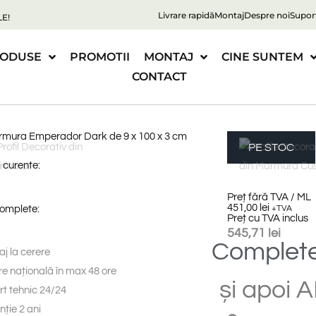
Livrare rapidă
Montaj
Despre noi
Supor
E!
ODUSE
PROMOTII
MONTAJ
CINE SUNTEM
CONTACT
armura Emperador Dark de 9 x 100 x 3 cm
PE STOC
 curente:
Preț fără TVA / ML
451,00
lei
complete:
+TVA
Preț cu TVA inclus
545,71
lei
Complet
j la cerere
re națională în max 48 ore
și
apoi
A
t tehnic 24/24
ție 2 ani