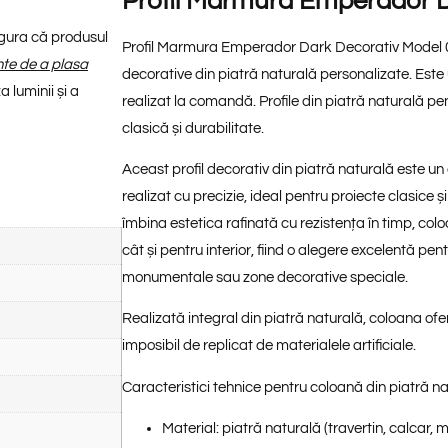
Profil Marmura Emperador 
sigura că produsul
Profil Marmura Emperador Dark Decorativ Model 02
inte de a plasa
decorative din piatră naturală personalizate. Este 
 luminii și a
realizat la comandă. Profile din piatră naturală pen
clasică și durabilitate.
Aceast profil
decorativ din piatră naturală
este un
realizat cu precizie, ideal pentru proiecte clasice
îmbina estetica rafinată cu rezistența în timp, col
cât și pentru
interior
, fiind o alegere excelentă pent
monumentale sau zone decorative speciale.
Realizată integral din
piatră naturală
, coloana ofe
imposibil de replicat de materialele artificiale.
Caracteristici tehnice pentru coloană din piatră na
Material:
piatră naturală (travertin, calcar,