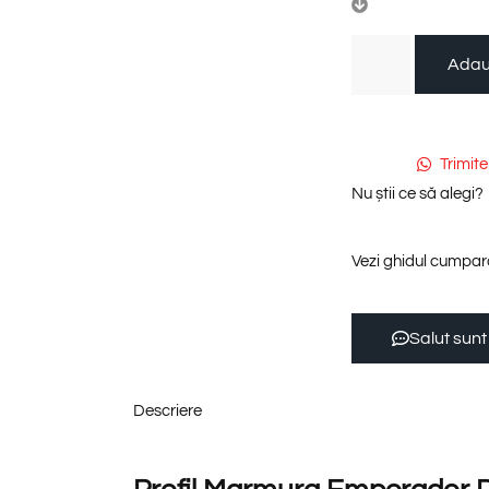
Adau
Trimit
Nu știi ce să alegi?
Vezi ghidul cumpara
Salut sunt
Descriere