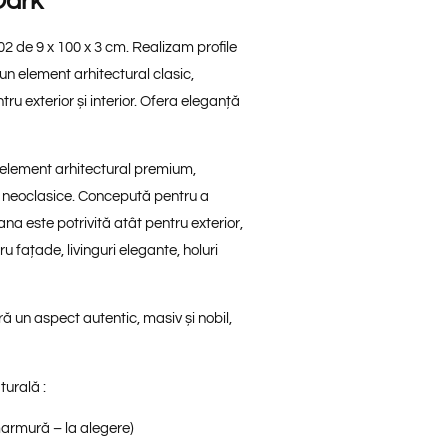
Dark
 de 9 x 100 x 3 cm. Realizam profile
un element arhitectural clasic,
tru exterior și interior. Ofera eleganță
 element arhitectural premium,
 și neoclasice. Concepută pentru a
oana este potrivită atât pentru
exterior
,
ru fațade, livinguri elegante, holuri
ră un aspect autentic, masiv și nobil,
turală :
 marmură – la alegere)