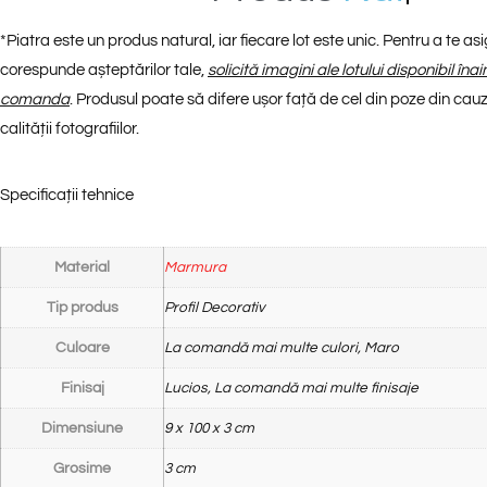
*
Piatra este un produs natural, iar fiecare lot este unic. Pentru a te a
corespunde așteptărilor tale,
solicită imagini ale lotului disponibil îna
comanda
. Produsul poate să difere ușor față de cel din poze din cauza
calității fotografiilor.
Specificații tehnice
Material
Marmura
Tip produs
Profil Decorativ
Culoare
La comandă mai multe culori, Maro
Finisaj
Lucios, La comandă mai multe finisaje
Dimensiune
9 x 100 x 3 cm
Grosime
3 cm