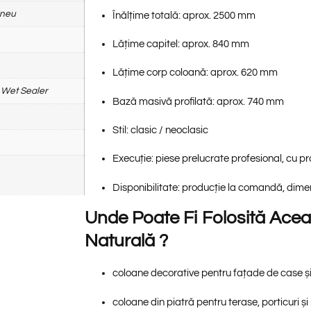
ineu
Înălțime totală:
aprox. 2500 mm
Lățime capitel:
aprox. 840 mm
Lățime corp coloană:
aprox. 620 mm
Wet Sealer
Bază masivă profilată:
aprox. 740 mm
Stil:
clasic / neoclasic
Execuție:
piese prelucrate profesional, cu pr
Disponibilitate:
producție la comandă, dimen
Unde Poate Fi Folosită Aceas
Naturală ?
coloane decorative pentru
fațade de case și
coloane din piatră pentru
terase, porticuri și 