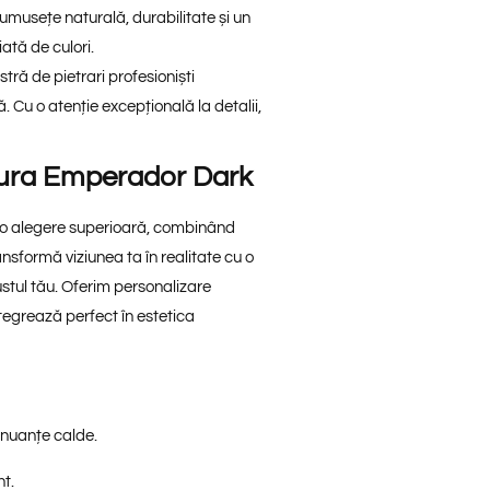
frumusețe naturală, durabilitate și un
ată de culori.
ră de pietrari profesioniști
. Cu o atenție excepțională la detalii,
ura Emperador Dark
ă o alegere superioară, combinând
nsformă viziunea ta în realitate cu o
stul tău. Oferim personalizare
tegrează perfect în estetica
nuanțe calde.
nt.