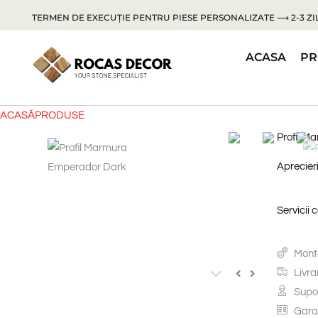
TERMEN DE EXECUȚIE PENTRU PIESE PERSONALIZATE ⟶ 2-3 ZIL
ACASA
PR
ACASĂ
PRODUSE
Profil M
Aprecieri
Servicii 
Monta
Livra
Supor
Garan