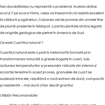
Nici durabilitatea nu reprezintă o problemă. Acesta obține
scorul 7 pe scara Mohs, ceea ce înseamnă că rezistă excelent
la căldură și zgârieturi. Culoarea verde provine din urmele fine
de plumb prezente în feldspat, o particularitate strâns legată
de originile geologice ale pietrei în America de Sud.
Ce este Cuartitul natural ?
Cuarțitul natural este o piatră metamorfă formată prin
transformarea naturală a gresiei bogate în cuarț, sub
acțiunea temperaturilor și presiunilor ridicate din interiorul
scoarței terestre.În acest proces, granulele de cuarț se
sudează între ele, rezultând o rocă extrem de dură, compactă
și rezistentă – mai dură chiar decât granitul.
Utilizări Recomandate: