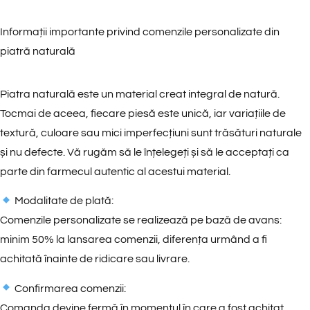
Informații importante privind comenzile personalizate din
piatră naturală
Piatra naturală este un material creat integral de natură.
Tocmai de aceea, fiecare piesă este unică, iar variațiile de
textură, culoare sau mici imperfecțiuni sunt trăsături naturale
și nu defecte. Vă rugăm să le înțelegeți și să le acceptați ca
parte din farmecul autentic al acestui material.
Modalitate de plată:
Comenzile personalizate se realizează pe bază de avans:
minim 50% la lansarea comenzii, diferența urmând a fi
achitată înainte de ridicare sau livrare.
Confirmarea comenzii:
Comanda devine fermă în momentul în care a fost achitat