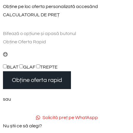
Obține pe loc oferta personalizată accesând
CALCULATORUL DE PREȚ
Bifează
o
opțiune
și
apasă
butonul
O
b
ț
i
n
e
O
f
e
r
t
a
R
a
p
i
d
BLAT
GLAF
TREPTE
Obține oferta rapid
sau
Solicită preț pe WhatAspp
Nu știi ce să alegi?