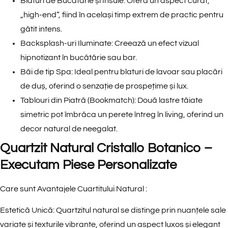
Blaturi de Bucătărie și Insule: Oferă un aspect curat,
„high-end”, fiind în același timp extrem de practic pentru
gătit intens.
Backsplash-uri Iluminate: Creează un efect vizual
hipnotizant în bucătărie sau bar.
Băi de tip Spa: Ideal pentru blaturi de lavoar sau placări
de duș, oferind o senzație de prospețime și lux.
Tablouri din Piatră (Bookmatch): Două lastre tăiate
simetric pot îmbrăca un perete întreg în living, oferind un
decor natural de neegalat.
Quartzit Natural Cristallo Botanico –
Executam Piese Personalizate
Care sunt Avantajele Cuartitului Natural :
Estetică Unică
: Quartzitul natural se distinge prin nuanțele sale
variate și texturile vibrante, oferind un aspect luxos și elegant