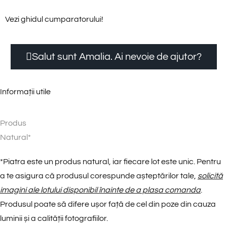
Vezi ghidul cumparatorului!
Salut sunt Amalia. Ai nevoie de ajutor?
Informații utile
Produs
N
a
t
u
r
a
l
*
*
Piatra este un produs natural, iar fiecare lot este unic. Pentru
a te asigura că produsul corespunde așteptărilor tale,
solicită
imagini ale lotului disponibil înainte de a plasa comanda
.
Produsul poate să difere ușor față de cel din poze din cauza
luminii și a calității fotografiilor.