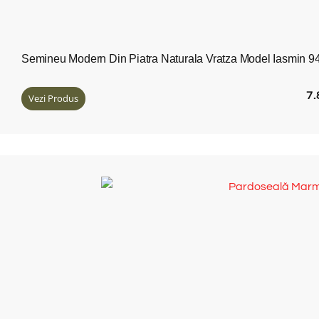
Semineu Modern Din Piatra Naturala Vratza Model Iasmin 
7
Vezi Produs