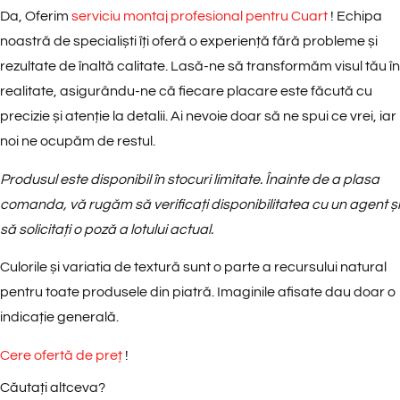
Da, Oferim
serviciu montaj profesional pentru Cuart
! Echipa
noastră de specialiști îți oferă o experiență fără probleme și
rezultate de înaltă calitate. Lasă-ne să transformăm visul tău în
realitate, asigurându-ne că fiecare placare este făcută cu
precizie și atenție la detalii. Ai nevoie doar să ne spui ce vrei, iar
noi ne ocupăm de restul.
Produsul este disponibil în stocuri limitate. Înainte de a plasa
comanda, vă rugăm să verificați disponibilitatea cu un agent și
să solicitați o poză a lotului actual.
Culorile și variatia de textură sunt o parte a recursului natural
pentru toate produsele din piatră. Imaginile afisate dau doar o
indicație generală.
Cere ofertă de preț
!
Căutați altceva?