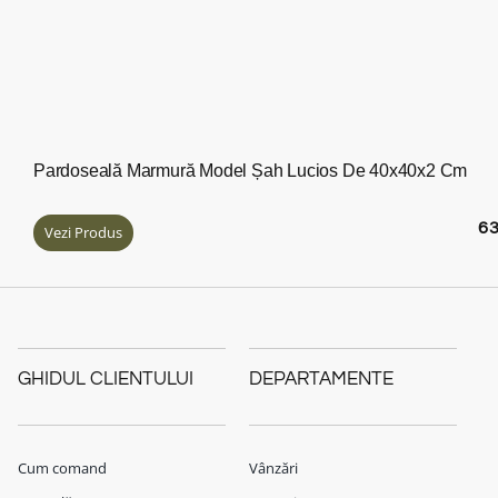
Pardoseală Marmură Model Șah Lucios De 40x40x2 Cm
6
Vezi Produs
GHIDUL CLIENTULUI
DEPARTAMENTE
Cum comand
Vânzări