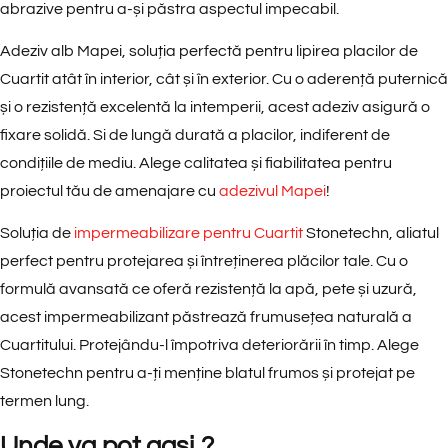
abrazive pentru a-și păstra aspectul impecabil.
Adeziv alb Mapei, soluția perfectă pentru lipirea placilor de
Cuartit atât în interior, cât și în exterior. Cu o aderență puternică
și o rezistență excelentă la intemperii, acest adeziv asigură o
fixare solidă. Si de lungă durată a placilor, indiferent de
condițiile de mediu. Alege calitatea și fiabilitatea pentru
proiectul tău de amenajare cu
adezivul Mapei
!
Soluția de
impermeabilizare pentru Cuartit
Stonetechn, aliatul
perfect pentru protejarea și întreținerea plăcilor tale. Cu o
formulă avansată ce oferă rezistență la apă, pete și uzură,
acest impermeabilizant păstrează frumusețea naturală a
Cuartitului. Protejându-l împotriva deteriorării în timp. Alege
Stonetechn pentru a-ți menține blatul frumos și protejat pe
termen lung.
Unde va pot gasi ?