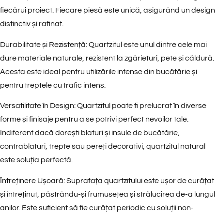
fiecărui proiect. Fiecare piesă este unică, asigurând un design
distinctiv și rafinat.
Durabilitate și Rezistență
: Quartzitul este unul dintre cele mai
dure materiale naturale, rezistent la zgârieturi, pete și căldură.
Acesta este ideal pentru utilizările intense din bucătărie și
pentru treptele cu trafic intens.
Versatilitate în Design
: Quartzitul poate fi prelucrat în diverse
forme și finisaje pentru a se potrivi perfect nevoilor tale.
Indiferent dacă dorești blaturi și insule de bucătărie,
contrablaturi, trepte sau pereți decorativi, quartzitul natural
este soluția perfectă.
Întreținere Ușoară
: Suprafața quartzitului este ușor de curățat
și întreținut, păstrându-și frumusețea și strălucirea de-a lungul
anilor. Este suficient să fie curățat periodic cu soluții non-