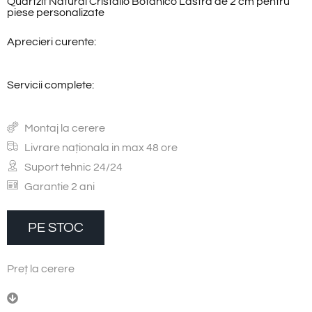
Quartzit Natural Cristallo Botanico Lastra de 2 cm pentru
piese personalizate
Aprecieri curente:
Servicii complete:
Montaj la cerere
Livrare naționala in max 48 ore
Suport tehnic 24/24
Garantie 2 ani
PE STOC
P
r
e
ț
l
a
c
e
r
e
r
e