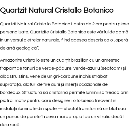
Quartzit Natural Cristallo Botanico
Quartzit Natural Cristallo Botanico Lastra de 2 cm pentru piese
personalizate. Quartzite Cristallo Botanico este vârful de gamă
în universul pietrelor naturale, fiind adesea descris ca o „operă
de artă geologică”.
Amazonite Cristallo este un cuarțit brazilian cu un amestec
frapant de tonuri de verde-pădure, verde-azuriu (seafoam) și
albastru stins. Vene de un gri-cărbune închis străbat
suprafața, alături de fire aurii și inserții ocazionale de
bordeaux. Structura sa cristalină permite luminii să treacă prin
piatră, motiv pentru care designerii o folosesc frecvent în
instalații iluminate din spate — efectul transformă un blat sau
un panou de perete în ceva mai apropiat de un vitraliu decât
de o rocă.