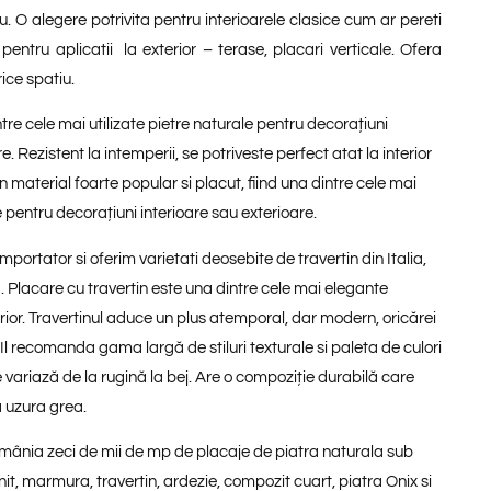
iu. O alegere potrivita pentru interioarele clasice cum ar pereti
al pentru aplicatii la exterior – terase, placari verticale. Ofera
rice spatiu.
ntre cele mai utilizate pietre naturale pentru decorațiuni
e. Rezistent la intemperii, se potriveste perfect atat la interior
 un material foarte popular si placut, fiind una dintre cele mai
e pentru decorațiuni interioare sau exterioare.
portator si oferim varietati deosebite de travertin din Italia,
. Placare cu travertin este una dintre cele mai elegante
rior. Travertinul aduce un plus atemporal, dar modern, oricărei
l recomanda gama largă de stiluri texturale si paleta de culori
 variază de la rugină la bej. Are o compoziție durabilă care
a uzura grea.
mânia zeci de mii de mp de placaje de piatra naturala sub
it, marmura, travertin, ardezie, compozit cuart, piatra Onix si