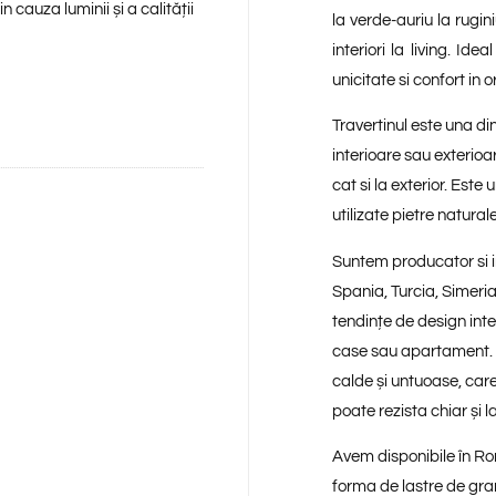
 cauza luminii și a calității
la verde-auriu la rugin
interiori la living. Ide
unicitate si confort in o
Travertinul este una di
interioare sau exterioar
cat si la exterior. Este
utilizate pietre natural
Suntem producator si im
Spania, Turcia, Simeria
tendințe de design inte
case sau apartament. I
calde și untuoase, care
poate rezista chiar și l
Avem disponibile în Ro
forma de lastre de gran