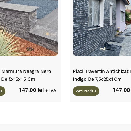
a Marmura Neagra Nero
Placi Travertin Antichizat
 De 5x15x1,5 Cm
Indigo De 7,5x25x1 Cm
147,00
lei
147,0
us
+TVA
Vezi Produs