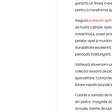
garanta un finisaj impe
pentru a transforma spa
Asigură
protecția opt
de înaltă calitate. Sp
travertinului, acest pr
petelor, apei și murdăr
durabilitate excelentă,
perioadă îndelungată.
Vizitează showroom-ur
colecția noastră de pl
specialitate. Contactea
livrare rapidă oriunde 
Culorile si variatia de
din piatra. Imaginile 
actuale, inainte de lua