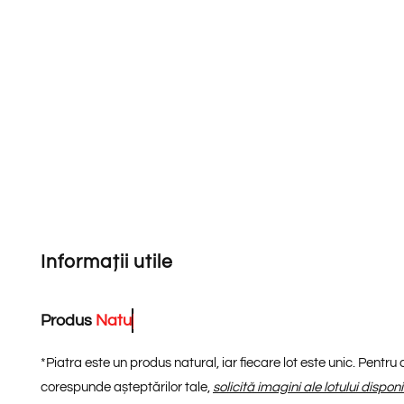
Informații utile
Produs
N
a
t
u
r
a
l
*
*
Piatra este un produs natural, iar fiecare lot este unic. Pentru
corespunde așteptărilor tale,
solicită imagini ale lotului dispon