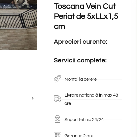
Toscana Vein Cut
Periat de 5xLLx1,5
cm
Aprecieri curente:
Servicii complete:
Montaj la cerere
Livrare națională în max 48
ore
Suport tehnic 24/24
Garanție 2 ani