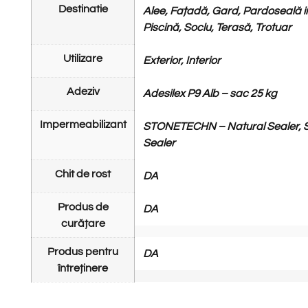
Destinatie
Alee, Fațadă, Gard, Pardoseală int
Piscină, Soclu, Terasă, Trotuar
Utilizare
Exterior, Interior
Adeziv
Adesilex P9 Alb – sac 25 kg
Impermeabilizant
STONETECHN – Natural Sealer,
Sealer
Chit de rost
DA
Produs de
DA
curățare
Produs pentru
DA
întreținere