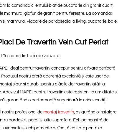
ram la comanda clientului blat de bucatarie din granit cuart,
 de marmura, glafuri de granit pentru ferestre. La comanda:
tin si marmura. Placare de pardoseala la living, bucatarie, baie,
laci De Travertin Vein Cut Periat
at Toscana din Italia de vanzare.
PEI ideal pentru travertin, conceput pentru o fixare perfectă
. Produsul nostru oferă aderență excelentă și este ușor de
ntaj sigur și durabil pentru plăcile de travertin, atât la
rior. Adezivul MAPEI pentru travertin este rezistent la umiditate și
ură, garantând o performanță superioară în orice condiții.
l nostru profesional de
montaj travertin
, asigurând o instalare
ntru pardoseli, pereți și alte suprafețe. Echipa noastră de
ici avansate și echipamente de înaltă calitate pentru a