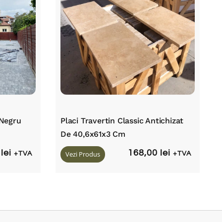
 Negru
Placi Travertin Classic Antichizat
De 40,6x61x3 Cm
0
lei
168,00
lei
+TVA
Vezi Produs
+TVA