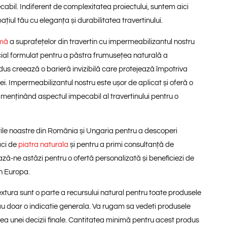
cabil. Indiferent de complexitatea proiectului, suntem aici
țiul tău cu eleganța și durabilitatea travertinului.
imă
a suprafețelor din travertin cu impermeabilizantul nostru
ecial formulat pentru a păstra frumusețea naturală a
odus creează o barieră invizibilă care protejează împotriva
iei. Impermeabilizantul nostru este ușor de aplicat și oferă o
 menținând aspectul impecabil al travertinului pentru o
ile noastre din România și Ungaria pentru a descoperi
ăci de
piatra naturala
și pentru a primi consultanță de
ză-ne astăzi pentru o ofertă personalizată și beneficiezi de
în Europa.
 textura sunt o parte a recursului natural pentru toate produsele
dau doar o indicatie generala. Va rugam sa vedeti produsele
rea unei decizii finale. Cantitatea minimă pentru acest produs