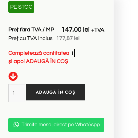
PE STOC
147,00
lei
Preț fără TVA / MP
+TVA
Preț cu TVA inclus
177,87
lei
Completează
cantitatea
î
n
M
e
t
r
i
i
P
ă
t
r
a
ț
i
și
apoi
ADAUGĂ
ÎN
COȘ
ADAUGĂ ÎN COȘ
Trimite mesaj direct pe WhatAspp