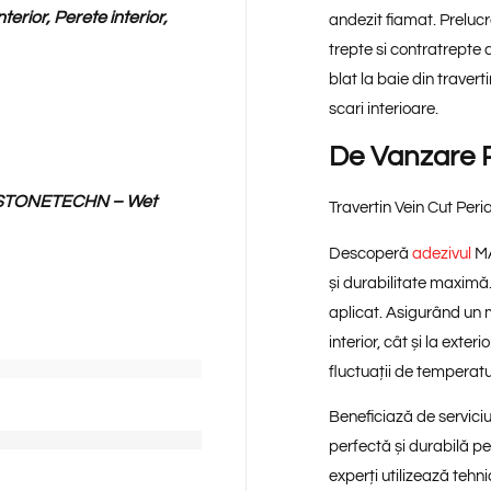
erior, Perete interior,
andezit fiamat. Preluc
trepte si contratrepte
blat la baie din traver
scari interioare.
De Vanzare P
 STONETECHN – Wet
Travertin Vein Cut Peri
Descoperă
adezivul
MA
și durabilitate maximă
aplicat. Asigurând un mo
interior, cât și la exte
fluctuații de temperat
Beneficiază de serviciu
perfectă și durabilă pe
experți utilizează tehn