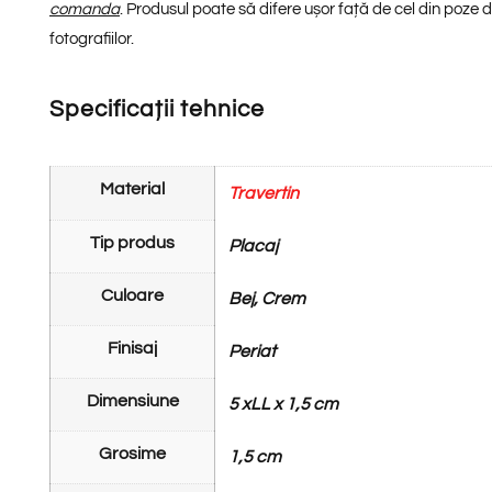
comanda
. Produsul poate să difere ușor față de cel din poze din
fotografiilor.
Specificații tehnice
Material
Travertin
Tip produs
Placaj
Culoare
Bej, Crem
Finisaj
Periat
Dimensiune
5 xLL x 1,5 cm
Grosime
1,5 cm