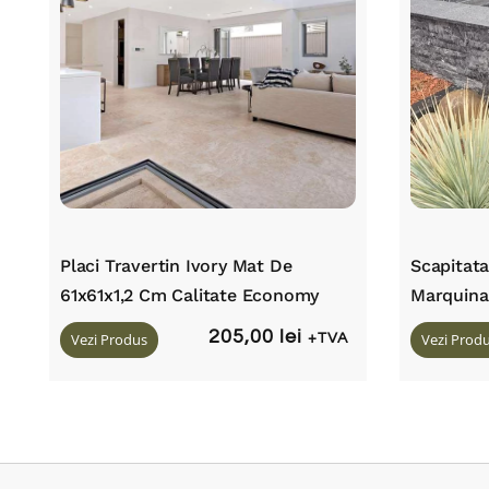
Placi Travertin Ivory Mat De
Scapitat
61x61x1,2 Cm Calitate Economy
Marquina
205,00
lei
Vezi Produs
+TVA
Vezi Prod