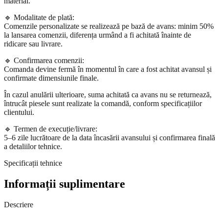
material.
🔹 Modalitate de plată:
Comenzile personalizate se realizează pe bază de avans: minim 50%
la lansarea comenzii, diferența urmând a fi achitată înainte de
ridicare sau livrare.
🔹 Confirmarea comenzii:
Comanda devine fermă în momentul în care a fost achitat avansul și
confirmate dimensiunile finale.
În cazul anulării ulterioare, suma achitată ca avans nu se returnează,
întrucât piesele sunt realizate la comandă, conform specificațiilor
clientului.
🔹 Termen de execuție/livrare:
5–6 zile lucrătoare de la data încasării avansului și confirmarea finală
a detaliilor tehnice.
Specificații tehnice
Informații suplimentare
Descriere