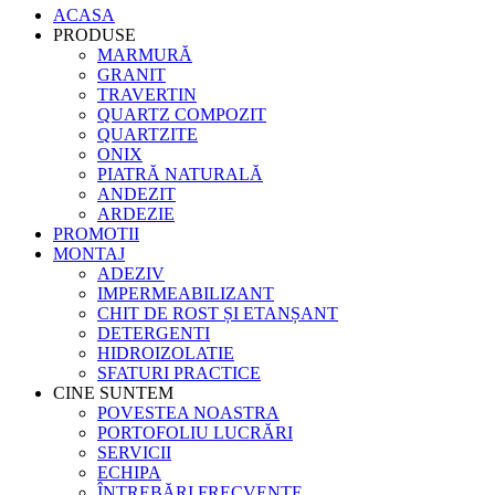
ACASA
PRODUSE
MARMURĂ
GRANIT
TRAVERTIN
QUARTZ COMPOZIT
QUARTZITE
ONIX
PIATRĂ NATURALĂ
ANDEZIT
ARDEZIE
PROMOTII
MONTAJ
ADEZIV
IMPERMEABILIZANT
CHIT DE ROST ȘI ETANȘANT
DETERGENTI
HIDROIZOLATIE
SFATURI PRACTICE
CINE SUNTEM
POVESTEA NOASTRA
PORTOFOLIU LUCRĂRI
SERVICII
ECHIPA
ÎNTREBĂRI FRECVENTE