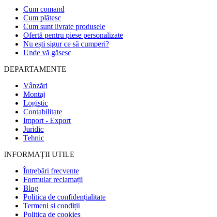
Cum comand
Cum plătesc
Cum sunt livrate produsele
Ofertă pentru piese personalizate
Nu ești sigur ce să cumperi?
Unde vă găsesc
DEPARTAMENTE
Vânzări
Montaj
Logistic
Contabilitate
Import - Export
Juridic
Tehnic
INFORMAȚII UTILE
Întrebări frecvente
Formular reclamații
Blog
Politica de confidențialitate
Termeni și condiții
Politica de cookies