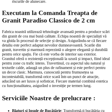
riscurile de alunecare.
Executam la Comanda Treapta de
Granit Paradiso Classico de 2 cm
Fabrica noastră utilizează tehnologie avansată pentru a produce scări
din granit de cea mai bună calitate. Echipa noastră de specialiști vă
va ghida în procesul de selecție și design. Asigurându-se că fiecare
detaliu este perfect adaptat nevoilor dumneavoastră. Scarile din
granit, travertin și marmură reprezintă o alegere elegantă și durabilă
pentru orice spațiu. Fie că este vorba de interior sau exterior.
Granitul oferă o rezistență excepțională la uzură și impact, fiind ideal
pentru zone cu trafic intens. Travertinul, cu aspectul său natural și
texturile calde, adaugă un plus de rafinament și este perfect pentru
un decor clasic. Marmura, cunoscută pentru frumusețea sa
incontestabilă, transformă orice scară într-un punct de atracție,
aducând un aer luxos și sofisticat. Fiecare material combină estetica
cu funcționalitatea, asigurând o investiție pe termen lung.
Serviciile Noastre de prelucrare :
Blaturi și Insule de Bucătărie
: Transformă-ți bucătăria cu