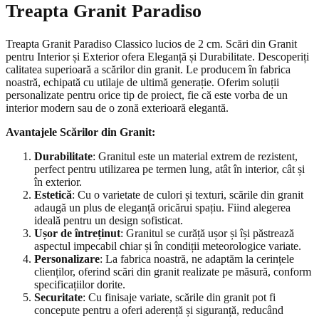
Treapta Granit Paradiso
Treapta Granit Paradiso Classico lucios de 2 cm. Scări din Granit
pentru Interior și Exterior ofera Eleganță și Durabilitate. Descoperiți
calitatea superioară a scărilor din granit. Le producem în fabrica
noastră, echipată cu utilaje de ultimă generație. Oferim soluții
personalizate pentru orice tip de proiect, fie că este vorba de un
interior modern sau de o zonă exterioară elegantă.
Avantajele Scărilor din Granit:
Durabilitate
: Granitul este un material extrem de rezistent,
perfect pentru utilizarea pe termen lung, atât în interior, cât și
în exterior.
Estetică
: Cu o varietate de culori și texturi, scările din granit
adaugă un plus de eleganță oricărui spațiu. Fiind alegerea
ideală pentru un design sofisticat.
Ușor de întreținut
: Granitul se curăță ușor și își păstrează
aspectul impecabil chiar și în condiții meteorologice variate.
Personalizare
: La fabrica noastră, ne adaptăm la cerințele
clienților, oferind scări din granit realizate pe măsură, conform
specificațiilor dorite.
Securitate
: Cu finisaje variate, scările din granit pot fi
concepute pentru a oferi aderență și siguranță, reducând