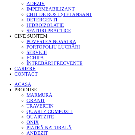
ADEZIV
IMPERMEABILIZANT
CHIT DE ROST ȘI ETANȘANT
DETERGENTI
HIDROIZOLATIE
SFATURI PRACTICE
CINE SUNTEM
POVESTEA NOASTRA
PORTOFOLIU LUCRĂRI
SERVICII
ECHIPA
ÎNTREBĂRI FRECVENTE
CARIERE
CONTACT
ACASA
PRODUSE
MARMURĂ
GRANIT
TRAVERTIN
QUARTZ COMPOZIT
QUARTZITE
ONIX
PIATRĂ NATURALĂ
ANDEZIT