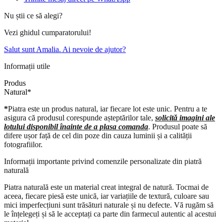
Nu știi ce să alegi?
Vezi ghidul cumparatorului!
Salut sunt Amalia. Ai nevoie de ajutor?
Informații utile
Produs
N
a
t
u
r
a
l
*
*
Piatra este un produs natural, iar fiecare lot este unic. Pentru a te
asigura că produsul corespunde așteptărilor tale,
solicită imagini ale
lotului disponibil înainte de a plasa comanda
. Produsul poate să
difere ușor față de cel din poze din cauza luminii și a calității
fotografiilor.
Informații importante privind comenzile personalizate din piatră
naturală
Piatra naturală este un material creat integral de natură. Tocmai de
aceea, fiecare piesă este unică, iar variațiile de textură, culoare sau
mici imperfecțiuni sunt trăsături naturale și nu defecte. Vă rugăm să
le înțelegeți și să le acceptați ca parte din farmecul autentic al acestui