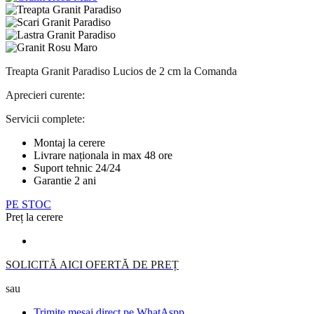
Treapta Granit Paradiso Lucios de 2 cm la Comanda
Aprecieri curente:
Servicii complete:
Montaj la cerere
Livrare naționala in max 48 ore
Suport tehnic 24/24
Garantie 2 ani
PE STOC
P
r
e
ț
l
a
c
e
r
e
r
e
SOLICITĂ AICI
OFERTĂ DE PREȚ
sau
Trimite mesaj direct pe WhatAspp