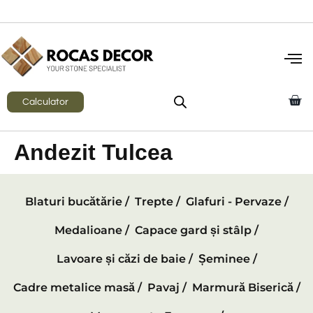
Calculator
Andezit Tulcea
Blaturi bucătărie /
Trepte /
Glafuri - Pervaze /
Medalioane /
Capace gard și stâlp /
Lavoare și căzi de baie /
Șeminee /
Cadre metalice masă /
Pavaj /
Marmură Biserică /