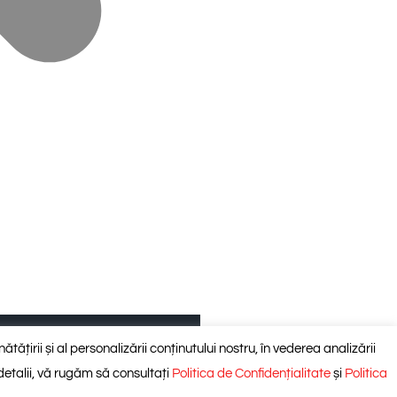
Prestări servicii montaj
ătățirii și al personalizării conținutului nostru, în vederea analizării
 detalii, vă rugăm să consultați
Politica de Confidențialitate
și
Politica