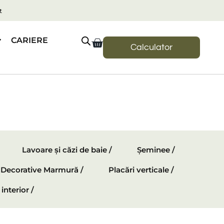
t
CARIERE
Calculator
Lavoare și căzi de baie /
Șeminee /
e Decorative Marmură /
Placări verticale /
interior /