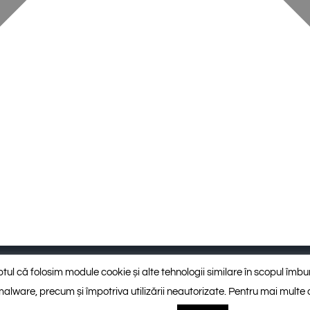
, trepte, capace gard)
Placaj regulat și standardizat
faptul că folosim module cookie și alte tehnologii similare în scopul îmbun
ti-malware, precum și împotriva utilizării neautorizate. Pentru mai multe