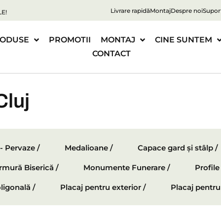
Livrare rapidă
Montaj
Despre noi
Supor
E!
ODUSE
PROMOTII
MONTAJ
CINE SUNTEM
CONTACT
Cluj
 - Pervaze /
Medalioane /
Capace gard și stâlp /
mură Biserică /
Monumente Funerare /
Profil
ligonală /
Placaj pentru exterior /
Placaj pentru 