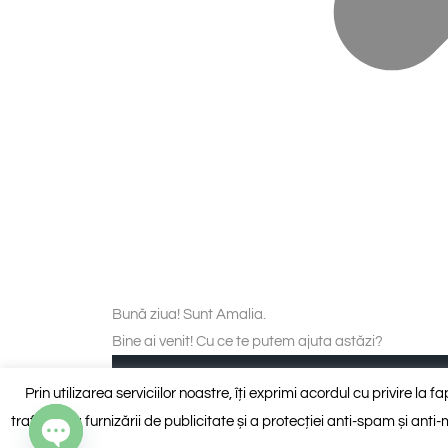
Bună ziua! Sunt Amalia.
Bine ai venit! Cu ce te putem ajuta astăzi?
Piese personalizate (blat și insulă, pervaze
Prin utilizarea serviciilor noastre, îți exprimi acordul cu privire la 
traficului, a furnizării de publicitate și a protecției anti-spam și an
Vreau să discut cu un consultant