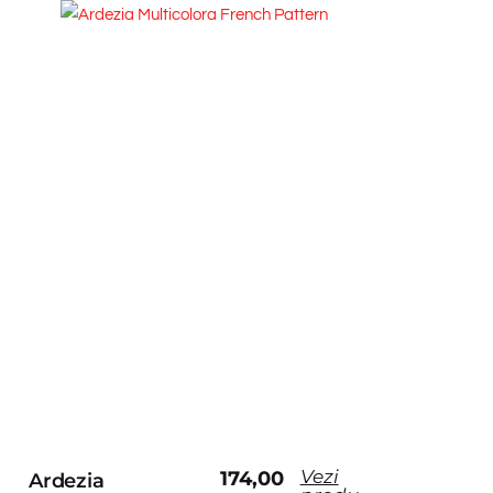
Vezi
174,00
Ardezia