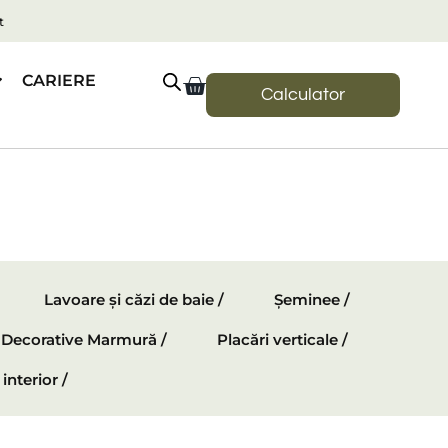
t
CARIERE
Calculator
Lavoare și căzi de baie /
Șeminee /
e Decorative Marmură /
Placări verticale /
interior /