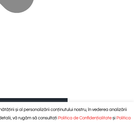
Prestări servicii montaj
ătățirii și al personalizării conținutului nostru, în vederea analizării
 detalii, vă rugăm să consultați
Politica de Confidențialitate
și
Politica