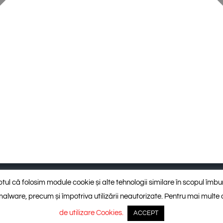
, trepte, capace gard)
Placaj regulat și standardizat
faptul că folosim module cookie și alte tehnologii similare în scopul îmbun
ti-malware, precum și împotriva utilizării neautorizate. Pentru mai multe
de utilizare Cookies.
ACCEPT