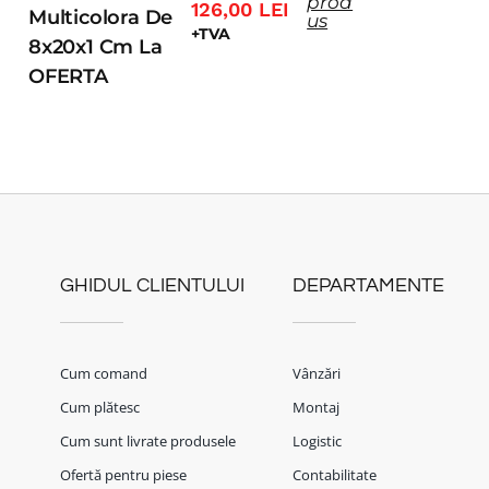
prod
126,00
LEI
Multicolora De
us
+TVA
8x20x1 Cm La
OFERTA
GHIDUL CLIENTULUI
DEPARTAMENTE
Cum comand
Vânzări
Cum plătesc
Montaj
Cum sunt livrate produsele
Logistic
Ofertă pentru piese
Contabilitate