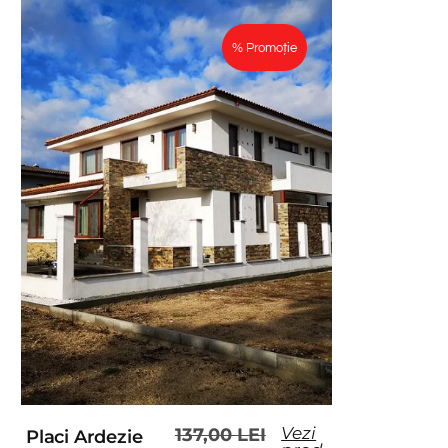
% Promoție
Vezi
137,00
LEI
Placi Ardezie