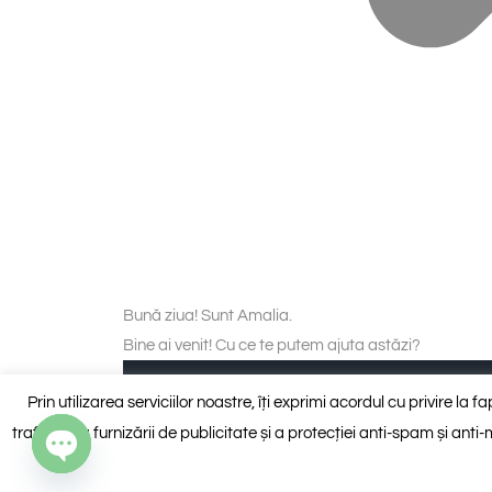
Bună ziua! Sunt Amalia.
Bine ai venit! Cu ce te putem ajuta astăzi?
Piese personalizate (blat și insulă, pervaze
Prin utilizarea serviciilor noastre, îți exprimi acordul cu privire la 
traficului, a furnizării de publicitate și a protecției anti-spam și an
Vreau să discut cu un consultant
Open chaty