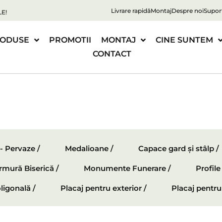
Livrare rapidă
Montaj
Despre noi
Supor
E!
ODUSE
PROMOTII
MONTAJ
CINE SUNTEM
CONTACT
 - Pervaze /
Medalioane /
Capace gard și stâlp /
mură Biserică /
Monumente Funerare /
Profil
ligonală /
Placaj pentru exterior /
Placaj pentru 