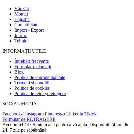
Vânzări
Montaj
Logistic
Contabilitate
Import - Export
Juridic
Tehnic
INFORMAȚII UTILE
Întrebări frecvente
Formular reclamații
Blog
Politica de confidențialitate
Termeni și condiții
Politica de cookies
Politica de retur și retragere
SOCIAL MEDIA
Facebook-f
Instagram
Pinterest-p
Linkedin
Tiktok
Formular de RETRAGERE
Aveți întrebări? Suntem aici pentru a vă ajuta. Disponibil 24 ore din
24, 7 zile pe săptămână.