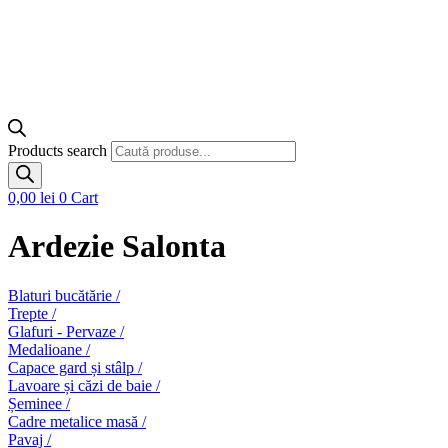
Products search
0,00
lei
0
Cart
Ardezie Salonta
Blaturi bucătărie /
Trepte /
Glafuri - Pervaze /
Medalioane /
Capace gard și stâlp /
Lavoare și căzi de baie /
Șeminee /
Cadre metalice masă /
Pavaj /