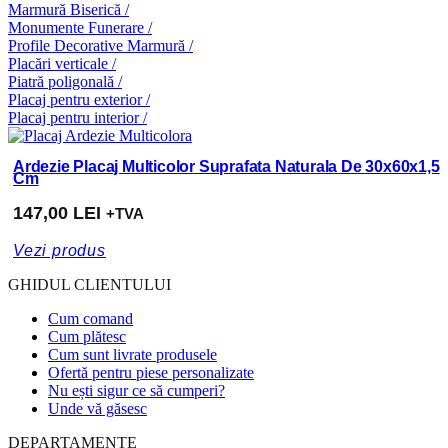
Marmură Biserică /
Monumente Funerare /
Profile Decorative Marmură /
Placări verticale /
Piatră poligonală /
Placaj pentru exterior /
Placaj pentru interior /
Ardezie Placaj Multicolor Suprafata Naturala De 30x60x1,5
Cm
147,00
LEI
+TVA
Vezi produs
GHIDUL CLIENTULUI
Cum comand
Cum plătesc
Cum sunt livrate produsele
Ofertă pentru piese personalizate
Nu ești sigur ce să cumperi?
Unde vă găsesc
DEPARTAMENTE