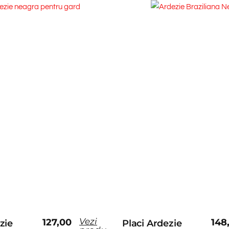
Vezi
127,00
148
zie
Placi Ardezie