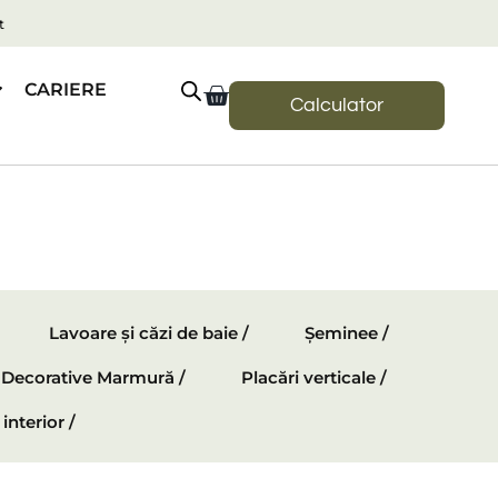
t
CARIERE
Calculator
Lavoare și căzi de baie /
Șeminee /
e Decorative Marmură /
Placări verticale /
interior /