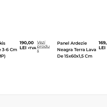
Vezi
190,00
169
kis
Panel Ardezie
produ
LEI
LEI
+TVA
e 3-6 Cm
Neagra Terra Lava
s
MP)
De 15x60x1,5 Cm