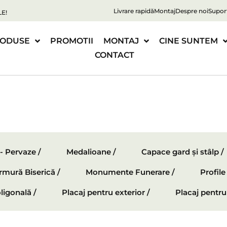
Livrare rapidă
Montaj
Despre noi
Supor
E!
ODUSE
PROMOTII
MONTAJ
CINE SUNTEM
CONTACT
 - Pervaze /
Medalioane /
Capace gard și stâlp /
mură Biserică /
Monumente Funerare /
Profil
ligonală /
Placaj pentru exterior /
Placaj pentru 