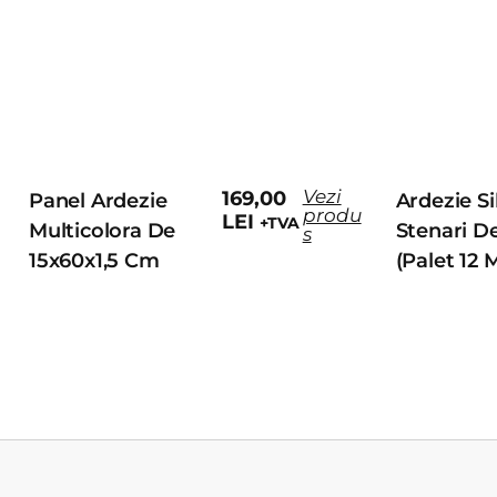
Vezi
169,00
Panel Ardezie
Ardezie Si
produ
LEI
+TVA
Multicolora De
Stenari D
s
15x60x1,5 Cm
(Palet 12 