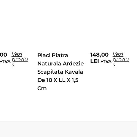
Vezi
Vezi
,00
148,00
Placi Piatra
produ
produ
LEI
+TVA
+TVA
Naturala Ardezie
s
s
Scapitata Kavala
De 10 X LL X 1,5
Cm