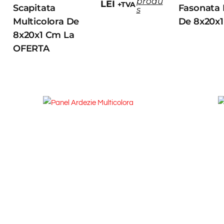
produ
LEI
+TVA
Scapitata
Fasonata
s
Multicolora De
De 8x20x
8x20x1 Cm La
OFERTA