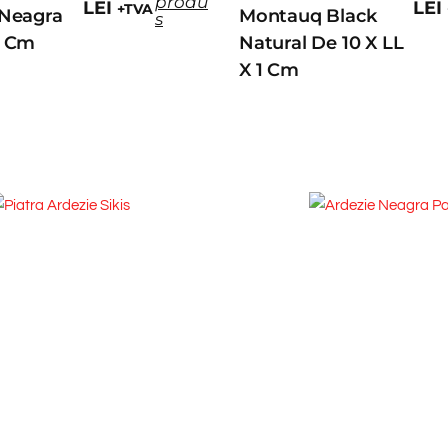
produ
LEI
LEI
+TVA
 Neagra
Montauq Black
s
1 Cm
Natural De 10 X LL
X 1 Cm