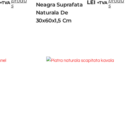
produ
produ
LEI
+TVA
+TVA
Neagra Suprafata
s
s
Naturala De
30x60x1,5 Cm