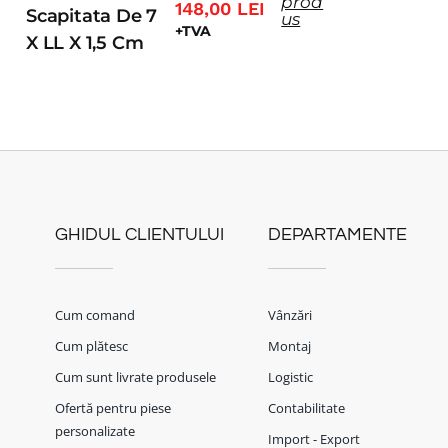
prod
148,00
LEI
Scapitata De 7
us
+TVA
X LL X 1,5 Cm
GHIDUL CLIENTULUI
DEPARTAMENTE
Cum comand
Vânzări
Cum plătesc
Montaj
Cum sunt livrate produsele
Logistic
Ofertă pentru piese
Contabilitate
personalizate
Import - Export