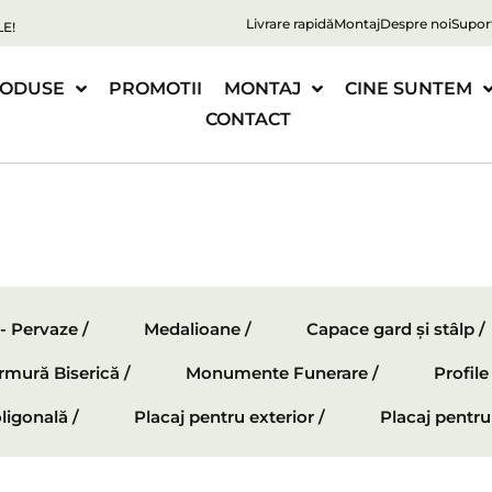
Livrare rapidă
Montaj
Despre noi
Supor
E!
ODUSE
PROMOTII
MONTAJ
CINE SUNTEM
CONTACT
 - Pervaze /
Medalioane /
Capace gard și stâlp /
mură Biserică /
Monumente Funerare /
Profil
ligonală /
Placaj pentru exterior /
Placaj pentru 