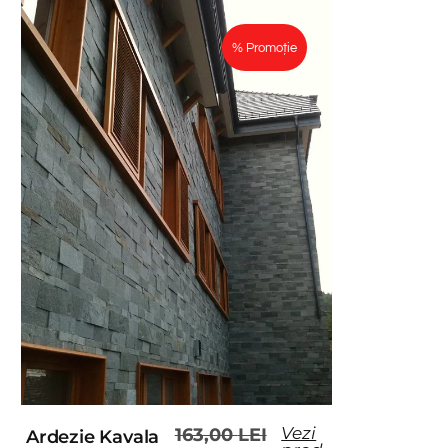
% Promoție
Vezi
163,00
LEI
Ardezie Kavala