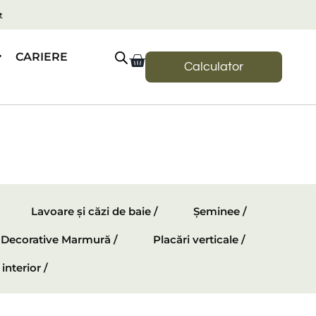
t
CARIERE
Calculator
Lavoare și căzi de baie /
Șeminee /
e Decorative Marmură /
Placări verticale /
interior /