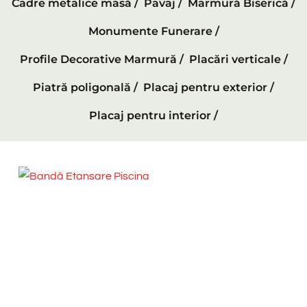
Cadre metalice masă /
Pavaj /
Marmură Biserică /
Monumente Funerare /
Profile Decorative Marmură /
Placări verticale /
Piatră poligonală /
Placaj pentru exterior /
Placaj pentru interior /