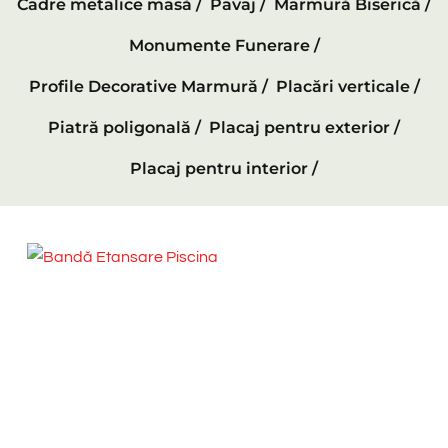
Cadre metalice masă /
Pavaj /
Marmură Biserică /
Monumente Funerare /
Profile Decorative Marmură /
Placări verticale /
Piatră poligonală /
Placaj pentru exterior /
Placaj pentru interior /