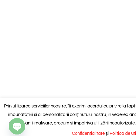
Prin utilizarea serviciilor noastre, îți exprimi acordul cu privire la fa
îmbunătățirii și al personalizării conținutului nostru, în vederea anali
spam și anti-malware, precum și împotriva utilizării neautorizate
Confidențialitate
și
Politica de ut