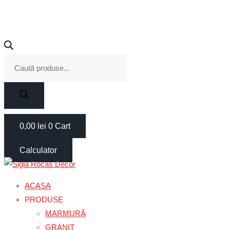
Products
search
0,00
lei
0
Cart
Calculator
ACASA
PRODUSE
MARMURĂ
GRANIT