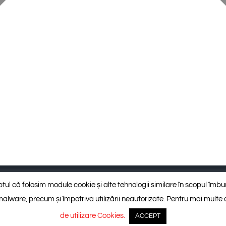
, trepte, capace gard)
Placaj regulat și standardizat
faptul că folosim module cookie și alte tehnologii similare în scopul îmbun
ti-malware, precum și împotriva utilizării neautorizate. Pentru mai multe
de utilizare Cookies.
ACCEPT