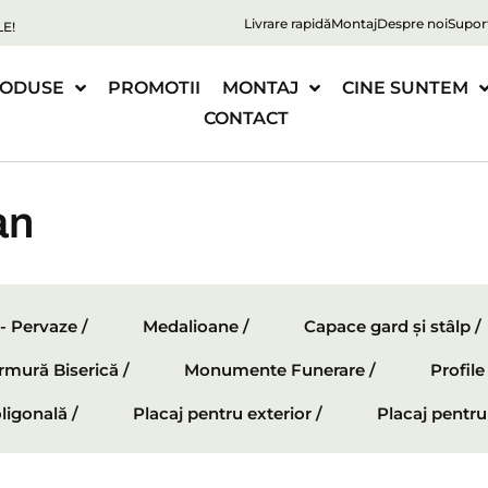
Livrare rapidă
Montaj
Despre noi
Supor
E!
ODUSE
PROMOTII
MONTAJ
CINE SUNTEM
CONTACT
an
 - Pervaze /
Medalioane /
Capace gard și stâlp /
mură Biserică /
Monumente Funerare /
Profil
ligonală /
Placaj pentru exterior /
Placaj pentru 