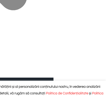
Prestări servicii montaj
ătățirii și al personalizării conținutului nostru, în vederea analizării
 detalii, vă rugăm să consultați
Politica de Confidențialitate
și
Politica