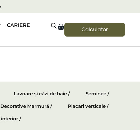
t
CARIERE
Calculator
Lavoare și căzi de baie /
Șeminee /
e Decorative Marmură /
Placări verticale /
interior /