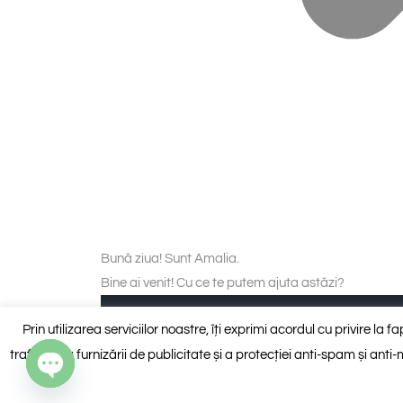
Bună ziua! Sunt Amalia.
Bine ai venit! Cu ce te putem ajuta astăzi?
Piese personalizate (blat și insulă, pervaze
Prin utilizarea serviciilor noastre, îți exprimi acordul cu privire la 
traficului, a furnizării de publicitate și a protecției anti-spam și an
Vreau să discut cu un consultant
Open chaty