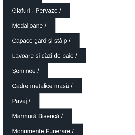
Glafuri - Pervaze /
Medalioane /
Capace gard și stâlp /
Lavoare și căzi de baie /
Șeminee /
Cadre metalice masă /
Pavaj /
Marmură Biserică /
Monumente Funerare /